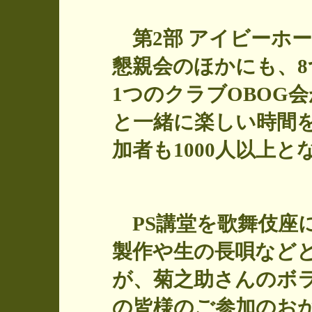
第2部 アイビーホ
懇親会のほかにも、8
1つのクラブOBOG
と一緒に楽しい時間
加者も1000人以上
PS講堂を歌舞伎座
製作や生の長唄など
が、菊之助さんのボ
の皆様のご参加のおか