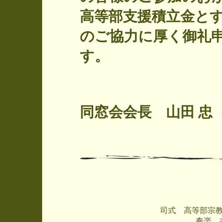
高等部支援積立金と
のご協力に厚く御礼
す。
高
同窓会会長 山田 忠（
司式 高等部
奏楽 