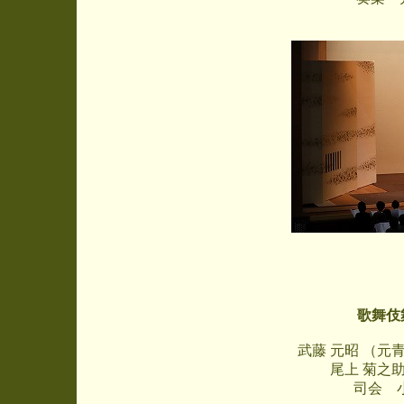
歌舞伎
武藤 元昭 （
尾上 菊之助
司会 小