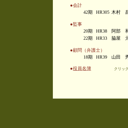
●会計
42期
HR305
木村 
●監事
20期
HR38
阿部 
22期
HR33
脇屋 
●顧問（弁護士）
18期
HR39
山田 
●
役員名簿
クリッ