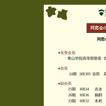
同窓会
同窓
●名誉会長
青山学院高等部部長
●会長
24期
HR305
吉田 
●副会長
25期
HR34
吉永 
26期
HR36
鵜飼 
33期
HR32
木村 