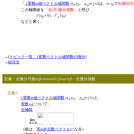
1
m
(
y
,
y
,
,
y
)=
f
(
t
)
t
=
x
「
変数
値ベクトル値関数
…
は、
で
右微分可
m
1
2
0
(
)
この極限値を「
右
方
微分係数
」と呼び、
f
(
x
0)
f
(
x
)
’
＋
、
’
0
0
＋
などと書く。
[
1
]
→
トピック一覧：
変数ベクトル値関数の微分
→
総目次
differentiable from left
定義：左微分可能
・左微分係数
1
定義
1
m
(
y
,
y
,
,
y
)=
f
(
t
)
変数
値ベクトル値関数
…
と、
m
1
2
x
実数
について、
0
左極限
m
（値は、
実
次元数ベクトル
になる）