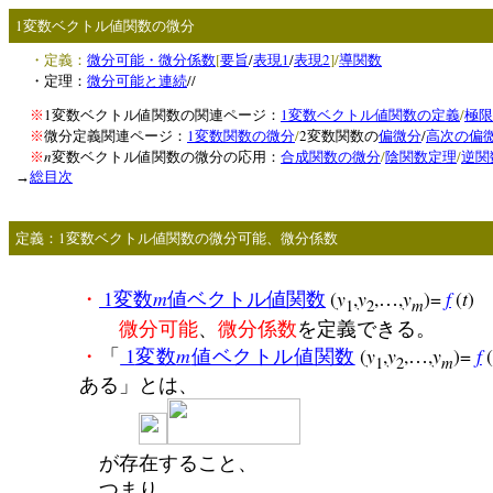
1
変数ベクトル値関数の微分
[
/
1
/
2
]/
・定義：
微分可能・微分係数
要旨
表現
表現
導関数
//
・定理：
微分可能と連続
1
1
/
※
変数ベクトル値関数の関連ページ：
変数ベクトル値関数の定義
極限
1
/
2
/
※
微分定義関連ページ：
変数関数の微分
変数関数の
偏微分
高次の偏
n
/
/
※
変数ベクトル値関数の微分の応用：
合成関数の微分
陰関数定理
逆関
→
総目次
1
定義：
変数ベクトル値関数の微分可能、微分係数
1
m
(
y
,
y
,
,
y
)=
f
(
t
)
・
変数
値ベクトル値関数
…
1
2
m
微分可能
、
微分係数
を定義できる。
1
m
(
y
,
y
,
,
y
)=
f
・
「
変数
値ベクトル値関数
…
1
2
m
ある」とは、
が存在すること、
つまり、