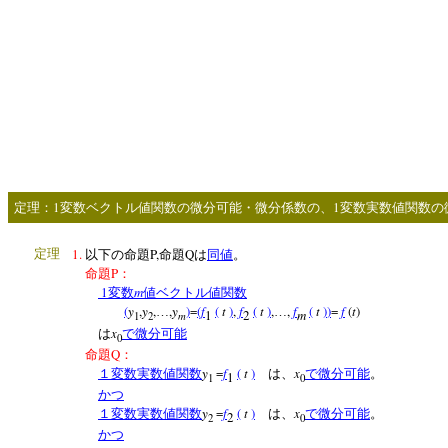
1
1
定理：
変数ベクトル値関数の微分可能・微分係数の、
変数実数値関数の
1.
P,
Q
定理
以下の命題
命題
は
同値
。
P
命題
：
1
m
変数
値ベクトル値関数
(
y
,
y
,
,
y
)
=
(
f
(
t
)
,
f
(
t
)
,
,
f
(
t
)
)
=
f
(
t
)
…
…
1
2
m
m
1
2
x
は
で微分可能
0
Q
命題
：
y
=
f
(
t
)
x
１変数実数値関数
は、
で微分可能
。
1
1
0
かつ
y
=
f
(
t
)
x
１変数実数値関数
は、
で微分可能
。
2
2
0
かつ