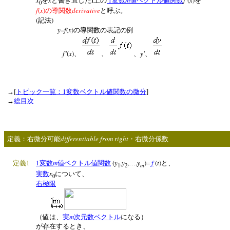
を
と書き直した
上の
変数
値ベクトル値関数
’
を
0
f
(
x
)
derivative
の導関数
と呼ぶ。
(
)
記法
y
=
f
(
x
)
の導関数の表記の例
f
(
x
)
y'
’
、
、
、
、
[
1
]
→
トピック一覧：
変数ベクトル値関数の微分
→
総目次
differentiable from right
定義：右微分可能
・右微分係数
1
1
m
(
y
,
y
,
,
y
)=
f
(
t
)
定義
変数
値ベクトル値関数
…
と、
m
1
2
x
実数
について、
0
右極限
m
（値は、
実
次元数ベクトル
になる）
が存在するとき、