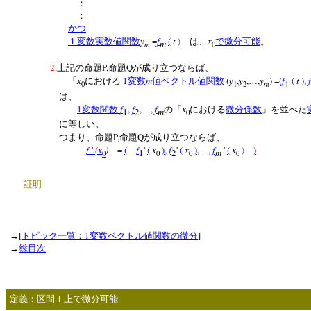
：
：
かつ
y
=
f
(
t
)
x
１変数実数値関数
は、
で微分可能
。
m
m
0
2.
P,
Q
上記の命題
命題
が成り立つならば、
x
1
m
(
y
,
y
,
,
y
) =
(
f
(
t
)
,
f
「
における
変数
値ベクトル値関数
…
1
m
0
1
2
は、
1
f
,
f
,
,
f
x
変数関数
…
の「
における
微分係数
」を並べた
1
2
m
0
に等しい。
P,
Q
つまり、命題
命題
が成り立つならば、
f ' (x
)
=
(
f
'
(
x
)
,
f
'
(
x
)
,
,
f
'
(
x
)
)
…
1
2
m
0
0
0
0
証明
[
1
]
→
トピック一覧：
変数ベクトル値関数の微分
→
総目次
定義：区間Ｉ上で微分可能