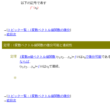
以下の記号で表す
f '
(
x
)
0
[
1
]
→
トピック一覧：
変数ベクトル値関数の微分
→
総目次
1
定理：
変数ベクトル値関数の微分可能と連続性
1
m
(
y
,
y
,
,
y
)=
f
(
t
)
x
定理
変数
値ベクトル値関数
…
は
で微分可能
であ
m
1
2
0
ならば
、
(
y
,
y
,
,
y
)=
f
(
t
)
x
…
は
で連続。
m
1
2
0
※
[
1
]
→
トピック一覧：
変数ベクトル値関数の微分
→
総目次