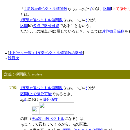
1
m
(
y
,
y
,
,
y
)=
f
(
t
)
I
「
変数
値ベクトル値関数
…
は、
区間
上で微分
m
1
2
とは、
1
m
(
y
,
y
,
,
y
)=
f
(
t
)
変数
値ベクトル値関数
…
が、
m
1
2
I
区間
の
各点で微分可能
であることをいう。
I
I
ただし、
の端点が
に属しているとき、そこでは
片側微分係数
を
[
1
]
→
トピック一覧：
変数ベクトル値関数の微分
→
総目次
derivative
定義：導関数
1
m
(
y
,
y
,
,
y
)=
f
(
t
)
定義
変数
値ベクトル値関数
…
が
m
1
2
I
区間
上で微分可能
であるとき、
x
I
∈
における
微分係数
0
m
の値（
実
次元数ベクトル
になる）は、
x
x
によって変わってくるから、
の関数。
0
0
x
x
I
1
m
f
(
x
)