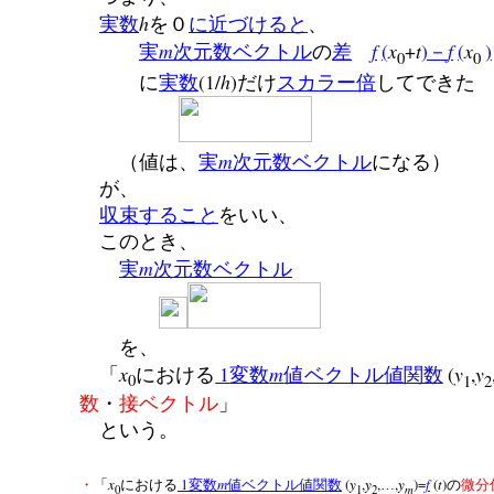
h
実数
を０
に近づけると
、
m
f
(
x
+
t
)
f
(
x
)
実
次元数ベクトル
の
差
－
0
0
(1/
h
)
に
実数
だけ
スカラー倍
してできた
m
（値は、
実
次元数ベクトル
になる）
が、
収束すること
をいい、
このとき、
m
実
次元数ベクトル
を、
x
1
m
(
y
,
y
「
における
変数
値ベクトル値関数
0
1
2
数
・
接ベクトル
」
という。
x
1
m
(
y
,
y
,
,
y
)=
f
(
t
)
・
「
における
変数
値ベクトル値関数
…
の
微分
m
0
1
2