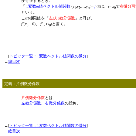
が存在するとき、
1
m
(
y
,
y
,
,
y
)=
f
(
t
)
t
=
x
「
変数
値ベクトル値関数
…
は、
で
右微分可
m
1
2
0
という。
(
)
この極限値を「
左
方
微分係数
」と呼び、
f
(
x
0)
f
(
x
)
’
－
、
’
と書く。
0
0
－
[
1
]
→
トピック一覧：
変数ベクトル値関数の微分
→
総目次
定義：片側微分係数
片側微分係数
とは、
左微分係数
、
右微分係数
の総称。
[
1
]
→
トピック一覧：
変数ベクトル値関数の微分
→
総目次