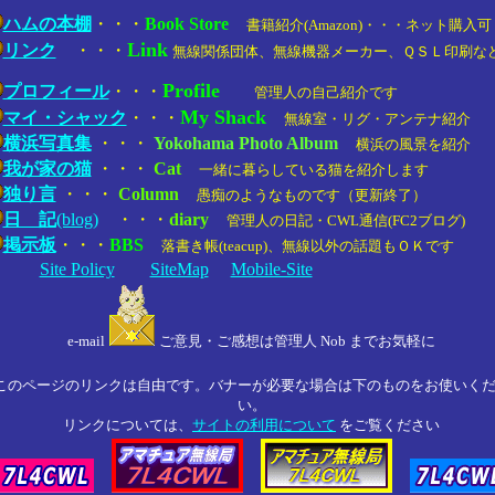
ど
ハムの本棚
・・・
Book Store
書籍紹介(Amazon)・・・ネット購入可
Link
リンク
・・・
無線関係団体、無線機器メーカー、ＱＳＬ印刷な
Profile
プロフィール
・・・
管理人の自己紹介です
My Shack
マイ・シャック
・・・
無線室・リグ・アンテナ紹介
横浜写真集
・・・
Yokohama Photo Album
横浜の風景を紹介
我が家の猫
・・・
Cat
一緒に暮らしている猫を紹介します
独り言
・・・
Column
愚痴のようなものです（更新終了）
日 記
(blog)
・・・
diary
管理人の日記・CWL通信(FC2ブログ)
掲示板
・・・
BBS
落書き帳(teacup)、無線以外の話題もＯＫです
Site Policy
SiteMap
Mobile-Site
e-mail
ご意見・ご感想は管理人 Nob までお気軽に
このページのリンクは自由です。バナーが必要な場合は下のものをお使いく
い。
リンクについては、
サイトの利用について
をご覧ください