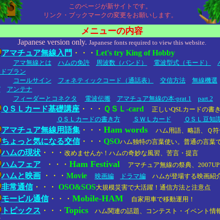
このページが新サイトです。
リンク・ブックマークの変更をお願いします。
メニューの内容
Japanese version only.
Japanese fonts required to view this website.
アマチュア無線入門
・・・
Let's try King of Hobby
アマ無線とは
ハムの免許
周波数（バンド）
電波型式（モード）
ンドプラン
コールサイン
フォネティックコード（通話表）
交信方法
無線機選
び
アンテナ
フィーダーとコネクタ
電波伝搬
アマチュア無線の本-prat.1
part.2
ＱＳＬカード基礎講座
・・・
ＱＳＬ-card
正しいQSLカードの書
ＱＳＬカードの書き方
ＳＷＬカード
ＱＳＬ豆知
Ham words
アマチュア無線用語集
・・・
ハム用語、略語、Ｑ符
ちょっと気になる交信
・・・
QSO
ハム独特の言葉使い。普通の言葉
ハムの現状
・・・
改めませんか！ハムの奇妙な風習、苦言・提言
Ham Festival
ハムフェア
・・・
アマチュア無線の祭典、2007UP
ハムと映画
・・・
Movie
映画編
ドラマ編
ハムが登場する映画紹
非常通信
・・・
OSO&SOS
大規模災害で大活躍！通信方法と注意点
Mobile-HAM
モービル通信
・・・
自家用車で移動運用！
Topics
トピックス
・・・
ハム関連の話題、コンテスト・イベント情