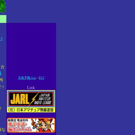
バ
き方
識
天気予報コム
- -
FC2
号
で！
Link
介
報な