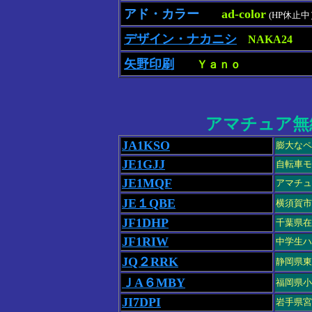
アド・カラー
ad-color
(HP休止中
デザイン・ナカニシ
NAKA24
矢野印刷
Ｙａｎｏ
アマチュア無
JA1KSO
膨大なペ
JE1GJJ
自転車モ
JE1MQF
アマチュ
JE１QBE
横須賀市
JF1DHP
千葉県在
JF1RIW
中学生ハ
JQ２RRK
静岡県東
ＪA６MBY
福岡県小
JI7DPI
岩手県宮