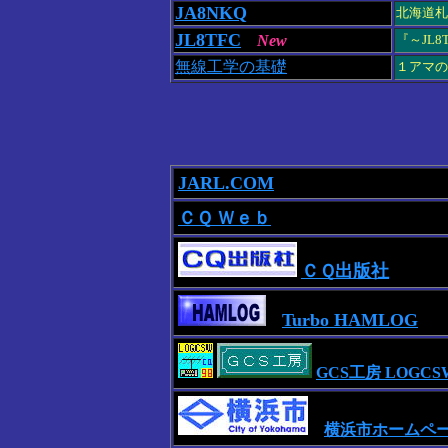
JA8NKQ
北海道札
JL8TFC
New
『～JL
無線工学の基礎
１アマの
JARL.COM
ＣＱ Ｗｅｂ
ＣＱ出版社
Turbo HAMLOG
GCS工房 LOGCS
横浜市ホームペ