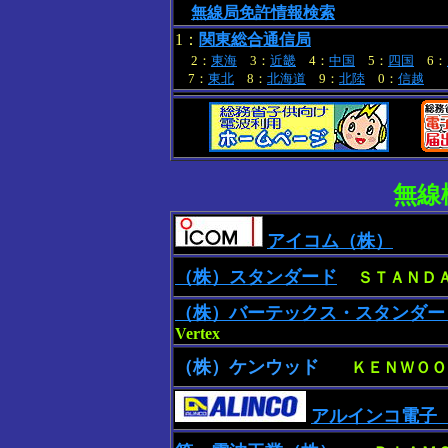
無線局免許情報検索
1：
関東総合通信局
2：
東海
3：
近畿
4：
中国
5：
四国
6：
7：
東北
8：
北海道
9：
北陸
0：
信越
無線
アイコム（株）
（株）スタンダード
ＳＴＡＮＤ
（株）バーテックス・スタンダー
Vertex
（株）ケンウッド
ＫＥＮＷＯＯ
アルインコ電子