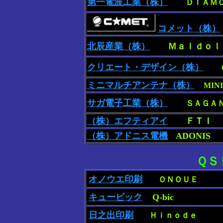
第一電波工業（株）
ＤＩＡＭ
コメット（株）
北辰産業（株）
Ｍａｌｄｏｌ
クリエート・デザイン（株）
ミニマルチアンテナ（株）
MIN
サガ電子工業（株）
ＳＡＧＡ
（株）エフティアイ
ＦＴＩ
（株）アドニス電機
ADONIS
ＱＳ
オノウエ印刷
ＯＮＯＵＥ
キュービック
Q-bic
日之出印刷
Ｈｉｎｏｄｅ