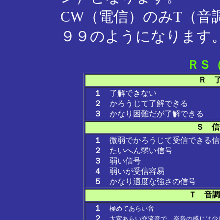
CW（電信）のみT（音
９９のようになります
ＲＳ
Ｒ 了解
１
了解できない
２
かろうじて了解できる
３
かなり困難だが了解できる
Ｓ 信号強
１
微弱でかろうじて受信できる信
２
たいへん弱い信号
３
弱い信号
４
弱いが受信容易
５
かなり適度な強さの信号
Ｔ 音調 
１
極めてあらい音
２
大変あらい交流音で、楽音の感じは少