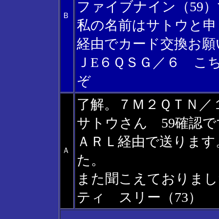
ファイブナイン（59
Ｂ
私の名前はサトウと申
経由でカード交換お願
ＪE６ＱＳＧ／６ こ
ぞ
了解。７Ｍ２ＱＴＮ／
サトウさん 59確認
ＡＲＬ経由で送ります
Ａ
た。
また聞こえておりまし
ティ スリー（73）