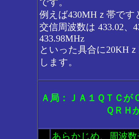
です。
例えば430MHｚ帯です
交信周波数は 433.02、4
433.98MHz
といった具合に20KH
します。
Ａ局：ＪＡ１ＱＴＣが
ＱＲＨ
あらかじめ、周波数