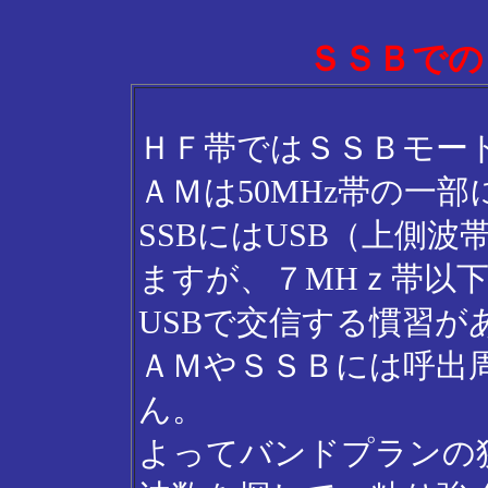
ＳＳＢでの
ＨＦ帯ではＳＳＢモー
ＡＭは50MHz帯の一
SSBにはUSB（上側波
ますが、７MHｚ帯以下は
USBで交信する慣習が
ＡＭやＳＳＢには呼出
ん。
よってバンドプランの