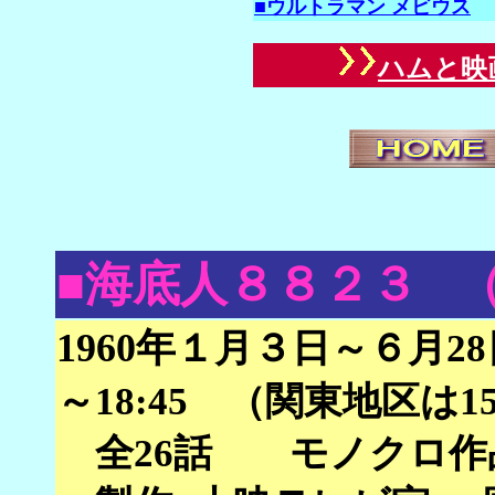
■ウルトラマン メビウス
ハムと映
■海底人８８２３
1960年
１月３日～６月28
～18:45 （関東地区は
全26話 モノクロ作