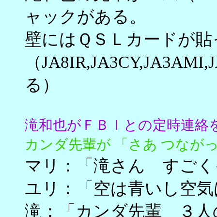
ャックがある。
壁にはＱＳＬカードが貼
（JA8IR,JA3CY,JA3A
る）
滝和也がＦＢＩとの定時連絡
カンダ先輩が 「さあ つなが
マリ：「滝さん すごく
ユリ：「空は青いし空気
滝：「カンダ先輩 ３人