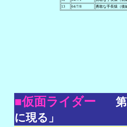
13
64/7/8
勇敢な手長猿（後
■仮面ライダー
第
に現る」