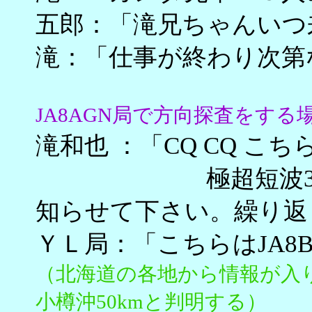
五郎：「滝兄ちゃんいつ
滝：「仕事が終わり次第
JA8AGN局で方向探査をする
滝和也 ：「CQ CQ こち
極超短波384メ
知らせて下さい。繰り返
ＹＬ局：「こちらはJA8B
（北海道の各地から情報が入
小樽沖50kmと判明する）