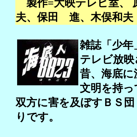
製作=大映テレビ室、 原
夫、保田 進、木俣和夫
雑誌「少年
テレビ放映
昔、海底に
文明を持っ
双方に害を及ぼすＢＳ団
りです。