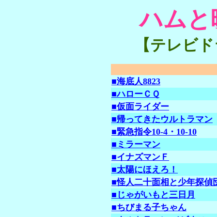
ハムと
【テレビド
■海底人8823
■ハローＣＱ
■仮面ライダー
■帰ってきたウルトラマン
■緊急指令10-4・10-10
■ミラーマン
■イナズマンＦ
■太陽にほえろ！
■怪人二十面相と少年探偵
■じゃがいもと三日月
■ちびまる子ちゃん