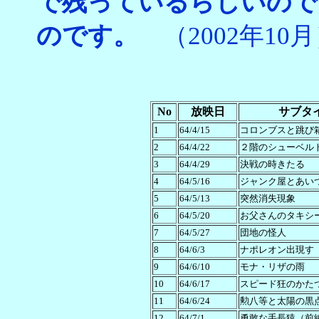
で残っているらしいので
のです。
（2002年10
No
放映日
サブタ
1
64/4/15
コロンブスと跳び
2
64/4/22
２階のシューベル
3
64/4/29
決戦の時きたる
4
64/5/16
ジャンク屋とあい
5
64/5/13
突然消失現象
6
64/5/20
お父さんのタキシ
7
64/5/27
団地の怪人
8
64/6/3
ナポレオン出現す
9
64/6/10
モナ・リザの雨
10
64/6/17
スピード狂のかた
11
64/6/24
勲八等と太陽の黒
12
64/7/1
勇敢な手長猿（前