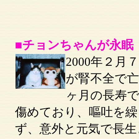
■チョンちゃんが永眠
2000年２
が腎不全で亡
ヶ月の長寿
傷めており、嘔吐を繰
ず、意外と元気で長生