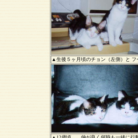
▲生後５ヶ月頃のチョン（左側）と フ
▲12歳頃、 仲が良く何時も一緒に行動