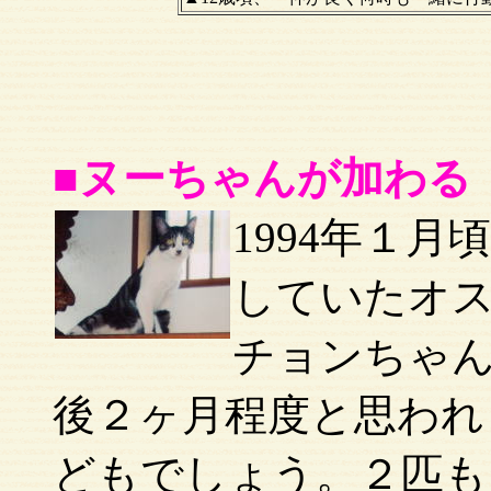
■ヌーちゃんが加わる
1994年１
していたオ
チョンちゃ
後２ヶ月程度と思われ
どもでしょう。２匹も