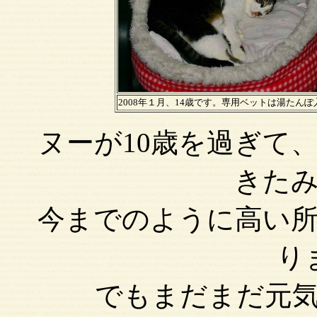
2008年１月、14歳です。専用ベットは湯たんぽ
ヌーが10歳を過ぎて
きた
今までのように高い
り
でもまだまだ元