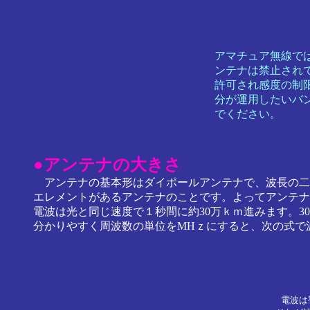
アマチュア無線で
ンテナは禁止され
許可され感度の制
分が運用したいバ
でください。
●アンテナの大きさ
アンテナの基本形はダイポールアンテナで、波長の二分
エレメントがあるアンテナのことです。よってアンテナ
電波は光と同じ速度で１秒間に約30万ｋｍ進みます。3
分かりやすく周波数の単位をMHｚにすると、次の式で
電波は