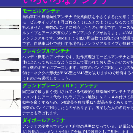
モービルアンテナ
自動車用の無指向性アンテナで受風面積を小さくするため細く
モービルホイップとも呼ばれるようにムチのようにしなるので
折れません。複数のバンドに対応したものが主流です。アース
ルタイプとアース不要のノンラジアルタイプがあります。430M
ノンラジアルです。50MHｚより低い周波数では殆どが1/4波長
です。自動車以外で使用する場合はノンラジアルタイプが無難
フレキシブルアンテナ
ハンディ機用のアンテナです。動作原理はモービルアンテナと
体に当たっても安全なようにゴムで覆われており柔らかいのが
ディ機のボディにアースします。複数のバンドに対応したもの
付けコネクタの形状がBNG型とSMA型がありますので所有する
うものから選択しましょう。
グランドプレーン（ＧＰ）アンテナ
固定局で最も多く使用されている代表的な無指向性アンテナです。
レメントにアース代わりのラジアル（地線）を３～４本付けて
効率を良くするため、5/8波長を数段重ねた製品も多くあります
複数のバンドに対応したものがあります。考案した人の名前か
テナとも呼ばれます。
ダイポールアンテナ
アンテナの基本形でアンテナ利得の基準になっている。給電部
1/4波長のエレメントを付けて全体で1/2波長として共振します