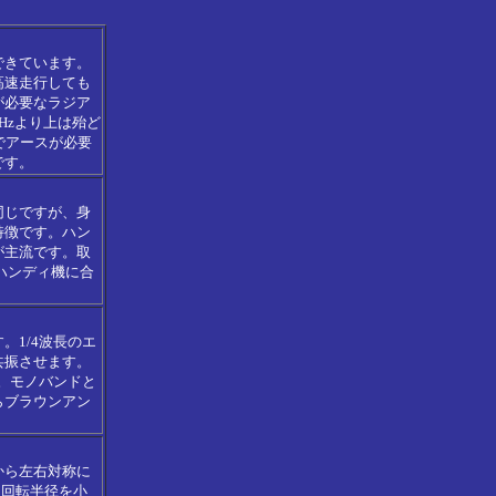
できています。
高速走行しても
が必要なラジア
Hzより上は殆ど
でアースが必要
です。
同じですが、身
特徴です。ハン
が主流です。取
ハンディ機に合
1/4波長のエ
共振させます。
。モノバンドと
らブラウンアン
から左右対称に
。回転半径を小