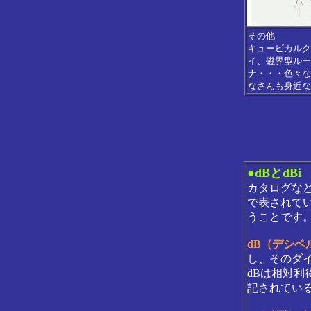
その他
キュービカルク
イ、磁界型ルー
ナ・・・色々な
なさんも身近な
●dBとdBi
カタログな
で表されてい
うことです
dB（デシベ
し、そのダ
dBは相対利
記されてい