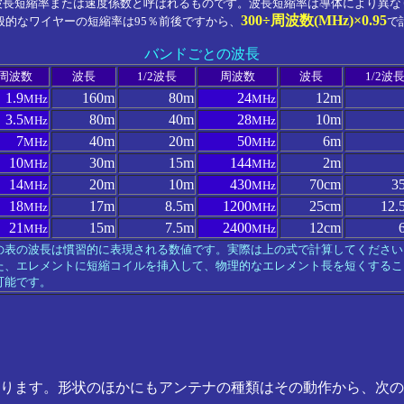
波長短縮率または速度係数と呼ばれるものです。波長短縮率は導体により異な
300÷周波数(MHz)×0.95
般的なワイヤーの短縮率は95％前後ですから、
で
バンドごとの波長
周波数
波長
1/2波長
周波数
波長
1/2波
1.9
160m
80m
24
12m
MHz
MHz
3.5
80m
40m
28
10m
MHz
MHz
7
40m
20m
50
6m
MHz
MHz
10
30m
15m
144
2m
MHz
MHz
14
20m
10m
430
70cm
3
MHz
MHz
18
17m
8.5m
1200
25cm
12.
MHz
MHz
21
15m
7.5m
2400
12cm
MHz
MHz
の表の波長は慣習的に表現される数値です。実際は上の式で計算してください
た、エレメントに短縮コイルを挿入して、物理的なエレメント長を短くするこ
可能です。
ります。形状のほかにもアンテナの種類はその動作から、次の