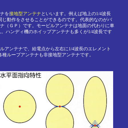
ナを
接地型アンテナ
といいます。例えば地上の1/4波長
と同じ動作をさせることができるのです。代表的なのがバ
ナ（ＧＰ）です。モービルアンテナは地面の代わりに車
。ハンディ機のホイップアンテナも多くが1/4波長です
アンテナで、給電点から左右に1/4波長のエレメント
や各種ループアンテナも非接地型アンテナです。