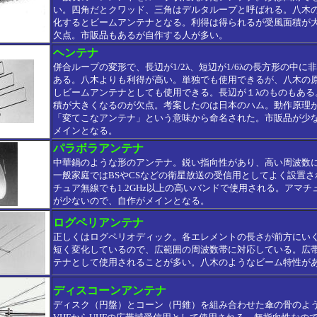
い。四角だとクワッド、三角はデルタループと呼ばれる。八木
化するとビームアンテナとなる。利得は得られるが受風面積が
欠点。市販品もあるが自作する人が多い。
ヘンテナ
併合ループの変形で、長辺が1/2λ、短辺が1/6λの長方形の中に
ある。八木よりも利得が高い。単独でも使用できるが、八木の
しビームアンテナとしても使用できる。長辺が１λのものもある
積が大きくなるのが欠点。考案したのは日本のハム。動作原理
「変てこなアンテナ」という意味から命名された。市販品が少
メインとなる。
パラボラアンテナ
中華鍋のような形のアンテナ。鋭い指向性があり、高い周波数
一般家庭ではBSやCSなどの衛星放送の受信用としてよく設置
チュア無線でも1.2GHz以上の高いバンドで使用される。アマチ
が少ないので、自作がメインとなる。
ログペリアンテナ
正しくはログペリオディック。各エレメントの長さが前方にい
短く変化しているので、広範囲の周波数帯に対応している。広
テナとして使用されることが多い。八木のようなビーム特性が
ディスコーンアンテナ
ディスク（円盤）とコーン（円錐）を組み合わせた傘の骨のよ