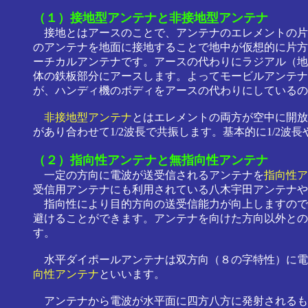
（１）接地型アンテナと非接地型アンテナ
接地とはアースのことで、アンテナのエレメントの片
のアンテナを地面に接地することで地中が仮想的に片方の
ーチカルアンテナです。アースの代わりにラジアル（地
体の鉄板部分にアースします。よってモービルアンテナで
が、ハンディ機のボディをアースの代わりにしているの
非接地型アンテナ
とはエレメントの両方が空中に開放
があり合わせて1/2波長で共振します。基本的に1/2
（２）指向性アンテナと無指向性アンテナ
一定の方向に電波が送受信されるアンテナを
指向性ア
受信用アンテナにも利用されている八木宇田アンテナや
指向性により目的方向の送受信能力が向上しますので
避けることができます。アンテナを向けた方向以外との
す。
水平ダイポールアンテナは双方向（８の字特性）に電
向性アンテナ
といいます。
アンテナから電波が水平面に四方八方に発射されるも