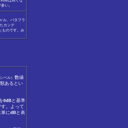
で利得は高くな
が多い。
ャル、バタフラ
たカンテ
たものです。み
数値
シベル）
種類あるとい
を
0dB
と基準
です。よって
は単に
dB
と表