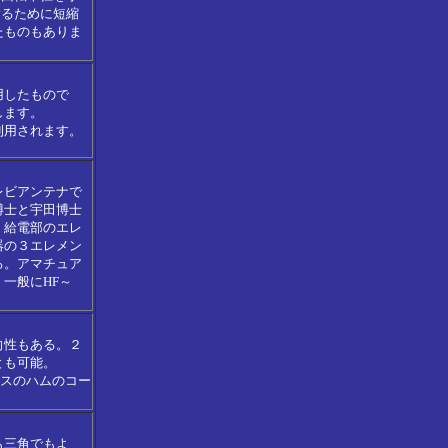
するために短縮
たものもありま
用したもので
します。
利用されます。
レビアンテナで
博士と宇田博士
。給電部のエレ
器の３エレメン
る。アマチュア
一般にHF～
向性もある。２
とも可能。
イスのハムのコー
も三角でもよ