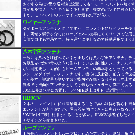
さくする為にV型や逆V型に設置してもOK。エレメントを短く
コイルを挿入したものも多くあります。複数のバンドに対応し
すが、モノバンドのフルサイズが最も効率が良い。
ワイヤーアンテナ
ダイポールアンテナと同じですが、エレメントにワイヤーを使
す。両端を碍子を介したロープで木の枝等にくくりつけて使用
安価で自作も容易です。持ち運びに便利なので移動運用でよく
八木宇田アンテナ
一般には八木と呼ばれているが正しくは八木宇田アンテナ。テ
お馴染みの魚の骨のような形をしている指向性アンテナ。八木
が共同開発し世界的にもビームアンテナの基本形となっている
メントがダイポールアンテナです、後ろに反射器、前方に導波
トが基本。導波器を増やすほど指向性が鋭くなり利得も向上す
無線では指向性アンテナとしては最もポピュラーな存在である。
50MHz帯は水平に設置し、144MHz以上は垂直に設置する。
HB9CV
２本のエレメントに位相差給電することで高い利得が得られ指
エレメントが基本形だが、導波器を付けてさらに利得を得るこ
50MHzやHF帯に利用されることが多い。HB9CVは考案したス
ルサインから命名された。
ループアンテナ
１波長のエレメントをループ状に丸めたアンテナ。形は四角で