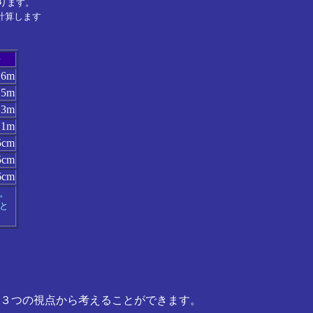
ります。
計算します
長
6m
5m
3m
1m
5cm
5cm
6cm
。
と
３つの視点から考えることができます。