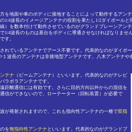
方を地面や車のボディに接地することによって動作するアンテ
1/4波長のイメージアンテナの役割を果たし1/2ダイポール
線）を数本付けて動作させているのがグランドプレーンアンテ
1/4波長のものは基台をボディに導通させなければなりません
です。
されているアンテナでアース不要です。代表的なのがダイポール
波長や１波長のアンテナは非接地型アンテナです。八木アンテナ
ンテナ
（ビームアンテナ）といいます。代表的なのがテレビ
パラボラアンテナです。
遠距離通信には有効です。さらに目的方向以外からの混信を
通信ができないので、ローテーター（回転装置）が必要で
波が発射されますので、これも指向性アンテナの一種で
双指
のを
無指向性アンテナ
といいます。代表的なのがグランドプ