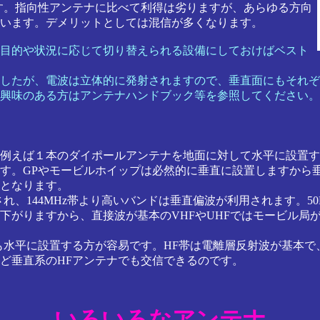
す。指向性アンテナに比べて利得は劣りますが、あらゆる方向
います。デメリットとしては混信が多くなります。
目的や状況に応じて切り替えられる設備にしておけばベスト
したが、電波は立体的に発射されますので、垂直面にもそれぞ
興味のある方はアンテナハンドブック等を参照してください。
例えば１本のダイポールアンテナを地面に対して水平に設置す
す。GPやモービルホイップは必然的に垂直に設置しますから
となります。
、144MHz帯より高いバンドは垂直偏波が利用されます。50
がりますから、直接波が基本のVHFやUHFではモービル局
水平に設置する方が容易です。HF帯は電離層反射波が基本で
ど垂直系のHFアンテナでも交信できるのです。
いろいろなアンテナ