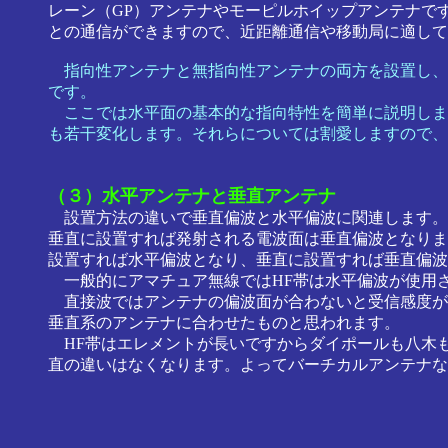
レーン（GP）アンテナやモーピルホイップアンテナで
との通信ができますので、近距離通信や移動局に適して
指向性アンテナと無指向性アンテナの両方を設置し、
です。
ここでは水平面の基本的な指向特性を簡単に説明しま
も若干変化します。それらについては割愛しますので、
（３）水平アンテナと垂直アンテナ
設置方法の違いで垂直偏波と水平偏波に関連します。
垂直に設置すれば発射される電波面は垂直偏波となりま
設置すれば水平偏波となり、垂直に設置すれば垂直偏波
一般的にアマチュア無線ではHF帯は水平偏波が使用され
直接波ではアンテナの偏波面が合わないと受信感度が下
垂直系のアンテナに合わせたものと思われます。
HF帯はエレメントが長いですからダイポールも八木も
直の違いはなくなります。よってバーチカルアンテナな