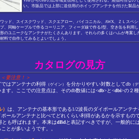
VHFからUHFの広帯域受信用として使用される。無指向性なの
い。市販品では上部に送信用のホイップアンテナを付けた製品
ワッド、スイスクワッド、スクエアロー、バイコニカル、AWX、ＺＬスペシ
プ、同軸ケーブルで作るコーリニア、フィーダ線で作るJ型、空き缶を利用し
形のユニークなアンテナがたくさんあります。それらの多くはハムが考案し
材料で自作してみるとよいでしょう。
カタログの見方
＜要注意！＞
どではアンテナの利得
を分かりやすい対数としてdb
（ゲイン）
（デ
ます。ここでの注意点は、そのdb数値には<
db
>と<
dbi
>の２
。
ル）
は、アンテナの基本形である1/2波長のダイポールアンテナ
イポールアンテナと比べてどれくらい利得があるかを示すもの
得とも呼ばれます。本来は
dBd
と表記すべきですが、一般的に
ることが多いようです。。