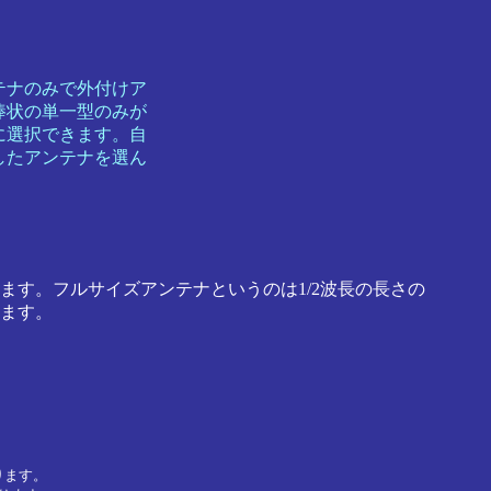
テナのみで外付けア
棒状の単一型のみが
に選択できます。自
したアンテナを選ん
す。フルサイズアンテナというのは1/2波長の長さの
ます。
ります。