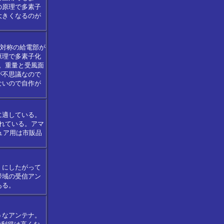
の原理で多素子
大きくなるのが
非対称の給電部が
原理で多素子化
。重量と受風面
が不思議なので
ないので自作が
に適している。
されている。アマ
ュア用は市販品
くにしたがって
帯域の受信アン
ある。
うなアンテナ。