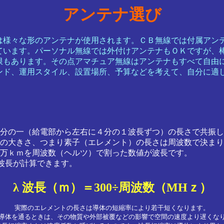
アンテナ選び
は様々な形のアンテナが使用されます。ＣＢ無線では付属アン
ています。パーソナル無線では外付けアンテナもＯＫですが、
限もあります。その点アマチュア無線はアンテナもすべて自由
ンド、運用スタイル、設置場所、予算などを考えて、自分に適
の一（給電部から左右に４分の１波長ずつ）の長さで共振しま
の大きさ、つまり素子（エレメント）の長さは周波数で決まり
0万ｋｍを周波数（ヘルツ）で割った数値が波長です。
波長が計算できます。
λ 波長（ｍ）＝300÷周波数（MHｚ）
実際のエレメントの長さは導体の短縮率により若干短くなります。
導体を通るときは、その物質や外部被覆などの影響で空間の速度より遅くな