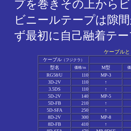
プを巻きその上からビ
ビニールテープは隙間
ず最初に自己融着テー
ケーブルと
ケーブル
（フジクラ）
型名
M型
価格/m
価
RG58/U
110
MP-3
3D-2V
110
↑
3.5DS
110
↑
5D-2V
140
MP-5
5D-FB
210
↑
5D-SFA
250
↑
8D-2V
300
MP-8
8D-FB
410
↑