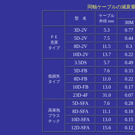
同軸ケーブルの減衰
ケーブル
型 名
外径 mm
30M
3D-2V
5.3
0.77
ＰＥ
5D-2V
7.5
0.44
充実
8D-2V
11.5
0.3
タイプ
10D-2V
13.7
0.22
3.5DS
5.7
0.49
5D-FB
7.6
0.33
低損失
8D-FB
11.0
0.22
タイプ
10D-FB
13.0
0.17
23D-4F
31.0
0.07
5D-SFA
7.6
0.28
高発泡
8D-SFA
11.1
0.18
プラス
10D-SFA
13.0
0.15
チック
12D-SFA
15.6
0.12