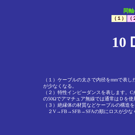
同軸
（１）
（
10
（１）ケーブルの太さで内径をmmで表し
が少なくなる。
（２）特性インピーダンスを表します。C
の50Ωでアマチュア無線では通常はＤを使
（３）絶縁体の材質などケーブルの構造を
２V→FB→SFB→SFAの順にロスが少な