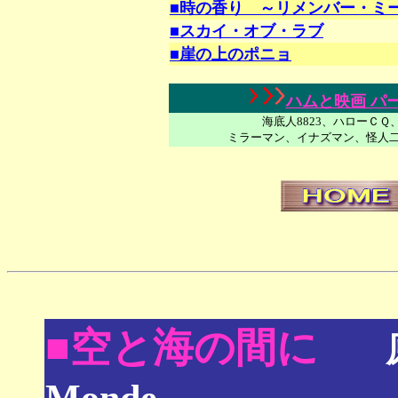
■時の香り ～リメンバー・ミ
■スカイ・オブ・ラブ
■崖の上のポニョ
ハムと映画 パ
海底人8823、ハローＣ
ミラーマン、イナズマン、怪人
■
空と海の間に
Monde