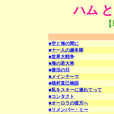
ハム と
【
■空と海の間に
■十一人の越冬隊
■世界大戦争
■海の若大将
■復活の日
■メインテーマ
■植村直己物語
■私をスキーに連れてって
■コンタクト
■オーロラの彼方へ
■リメンバー・ミー