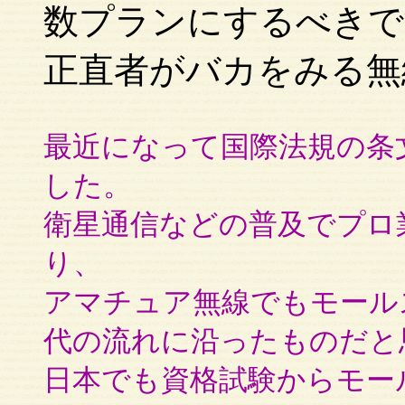
数プランにするべきで
正直者がバカをみる無
最近になって国際法規の条
した。
衛星通信などの普及でプロ
り、
アマチュア無線でもモール
代の流れに沿ったものだと
日本でも資格試験からモー