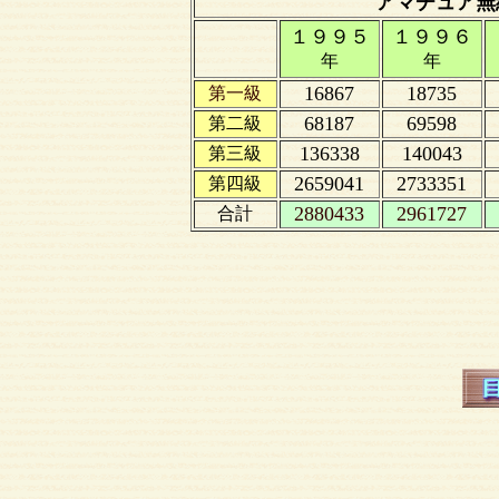
アマチュア無
１９９５
１９９６
年
年
16867
18735
第一級
68187
69598
第二級
136338
140043
第三級
2659041
2733351
第四級
2880433
2961727
合計