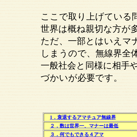
ここで取り上げている
世界は概ね親切な方が
ただ、一部とはいえマ
しまうので、無線界全
一般社会と同様に相手
づかいが必要です。
1．衰退するアマチュア無線界
２．数は世界一、マナーは最低
３．何でもできる４アマ