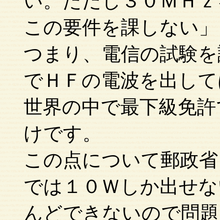
い。ただし３０ＭＨｚ
この要件を課しない」
つまり、電信の試験を
でＨＦの電波を出して
世界の中で最下級免許
けです。
この点について郵政省
では１０Ｗしか出せな
んどできないので問題