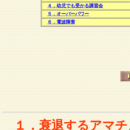
４．幼児でも受かる講習会
５．オーバーパワー
６．電波障害
１．衰退するアマチ