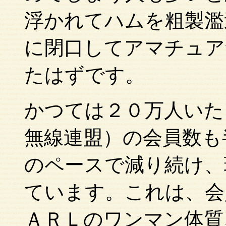
浮かれてハムを粗製濫
に閉口してアマチュア
たはずです。
かつては２０万人いた
無線連盟）の会員数も
のペースで減り続け、
ています。これは、会
ＡＲＬのワンマン体質