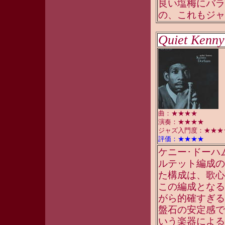
良い塩梅にバラ
の、これもジャ
Quiet Kenny
曲：★★★★
演奏：★★★★
ジャズ入門度：★★★
評価：★★★★
ケニー･ドーハ
ルテット編成の
た構成は、歌心
この編成となる
がら的確すぎる
盤石の安定感で
いう楽器による