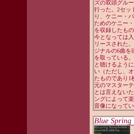
ズの双頭グルー
行った。2セッ
り、ケニー・バ
ためのケニー・
を収録したもの
今となっては入
リースされた。
ジナルの6曲を
を取っている。
と聴けるように
い（ただし、オ
たものであり1
元のマスターテ
とは言えないた
ングによって楽
音像になっている
Blue Spring