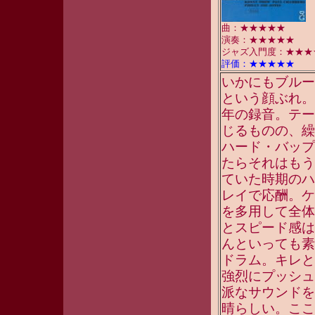
曲：★★★★★
演奏：★★★★★
ジャズ入門度：★★★
評価：★★★★★
いかにもブルー
という顔ぶれ。
年の録音。テー
じるものの、繰
ハード・バップ
たらそれはもう
ていた時期のハ
レイで応酬。ケ
を多用して全体
とスピード感は
んといっても素
ドラム。キレと
強烈にプッシュ
派なサウンドを
晴らしい。ここ