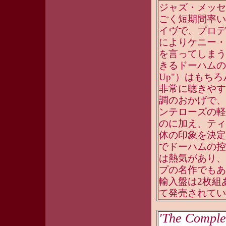
ジャズ・メッセ
ごく短期間率い
イヴで、プロデ
によりケニー・
を言ってしまう
きるドーハムの最
Up"）はもち
非常に聴きやす
調のおかげで、
ンテローズの軽
のに加え、ティ
体の印象を決定
でドーハムの控
は熱気があり、
プの名作でもあ
輸入盤は2枚組あ
て発売されている
'The Comple