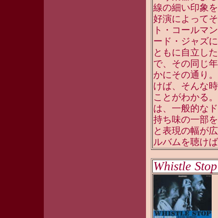
線の細い印象を
好演によってそ
ト・コールマンが
ード・ジャズに踏
ともに自立した
で、その同じ年
かにその通り。
けば、そんな時
ことがわかる。
は、一般的なド
持ち味の一部を
と表現の幅が広
ルバムを聴けばわ
Whistle Stop