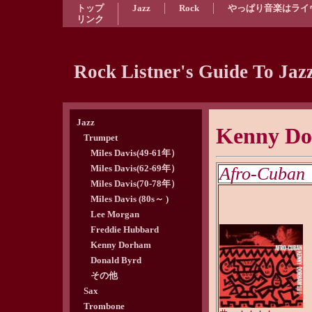
トップ
Jazz
Rock
やっぱり音楽はライ
リンク
Rock Listner's Guide To Jaz
Jazz
Kenny D
Trumpet
Miles Davis(49-61年）
Miles Davis(62-69年）
Afro-Cuban
Miles Davis(70-78年）
Miles Davis (80s～ )
Lee Morgan
Freddie Hubbard
Kenny Dorham
Donald Byrd
その他
Sax
Trombone