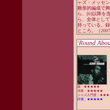
ャズ・メッセンジャ
雛形的編成で興味
ら、[6]以降
ら、全体として
持っている。録
ところ。（200
'Round Abou
曲：★★★★★
演奏：★★★★★
ジャズ入門度：★★★
評価：★★★★★