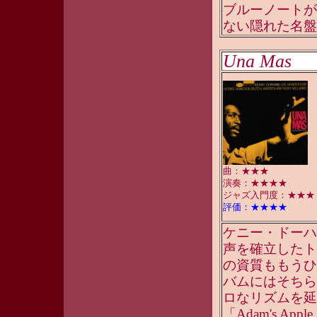
ブルーノートが
ない隠れた名盤。
Una Mas
曲：★★★
演奏：★★★★
ジャズ入門度：★★★
評価：★★★★
ケニー・ドーハ
声を確立したト
の資質ももうひ
バムにはそちら
ロなリズムを延
「Adam's 