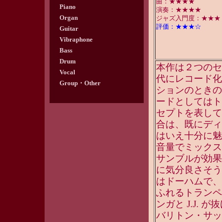
曲：★★★★
Piano
演奏：★★★★
Organ
ジャズ入門度：★★★
評価：★★★☆
Guitar
Vibraphone
Bass
Drum
本作は２つのセッ
Vocal
代にレコード化さ
Group・Other
ションのときの
ードとしてはト
セプトを表してい
合は、既にディ
はいえ十分に魅
音量でミックス
サンブルが効果
に気分良さそう
はドーハムで、
ふれるトランペ
ンガと J.J.
バリトン・サッ