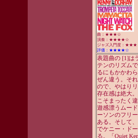
曲：★★★☆
演奏：★★★★☆
ジャズ入門度：★★★
評価：★★★★☆
表題曲の [1
テンのリズムで
るにもかかわら
ぜん違う。それ
ので、やはりリ
存在感は絶大。
こそまったく違
遊感漂うムード
ーソンのフリー
ある。そして、
でケニー・ドー
る。「Quiet