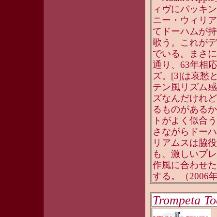
ィヴにバッキン
ニー・ウィリア
てドーハムが持
歌う。これがデ
でいる。まさに
通り、63年相
ズ。[3]は哀
テン風リズム感
ズなんだけれど
るものがあるか
トがよく似合う
さながらドーハ
リアムスは脇役
も、激しいプレ
作風に合わせた
する。（2006年
Trompeta To