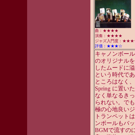
曲：★★★★
演奏：★★★★
ジャズ入門度：★★★
評価：★★★☆
キャノンボール・
のオリジナルを
したムードに溢
という時代であ
ところはなく、
Spring 
なく単なるきっ
られない。でも
極の心地良いジ
トランペットは
ンボールもバッ
BGMで流すの