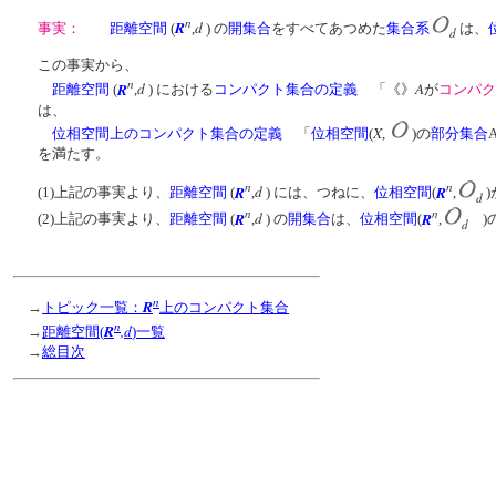
n
R
d
事実：
距離空間
(
,
) の
開集合
をすべてあつめた
集合系
は、
d
この事実から、
n
R
d
A
距離空間
(
,
) における
コンパクト集合の定義
「《》
が
コンパク
は、
X
位相空間上のコンパクト集合の定義
「
位相空間
(
,
)の
部分集合
を満たす。
n
n
R
d
R
(1)上記の事実より、
距離空間
(
,
)
には、つねに、
位相空間
(
,
d
n
n
R
d
R
(2)上記の事実より、
距離空間
(
,
) の
開集合
は、
位相空間
(
,
)
d
n
R
→
トピック一覧：
上のコンパクト集合
n
R
,d
→
距離空間(
)一覧
→
総目次