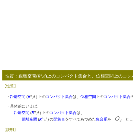
n
R
,d
性質：距離空間(
)上のコンパクト集合と、位相空間上のコン
【性質】
n
R
d
・
距離空間
(
,
) 上の
コンパクト集合
は、
位相空間
上の
コンパクト集合
・具体的にいえば、
n
R
d
距離空間
(
,
) 上の
コンパクト集合
は、
n
R
d
距離空間
(
,
) の
開集合
をすべてあつめた
集合系
を
とし
d
【説明】