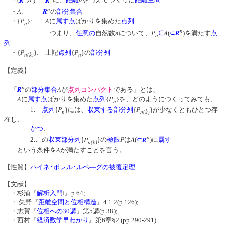
・(
,
) :
に、
距離
を与えてつくった
距離空間
n
A
R
・
:
の
部分集合
P
A
・{
}:
に
属す
点
ばかりを集めた
点列
n
n
n
P
A
R
つまり、
任意の
自然数
について、
∈
(
⊂
)を満たす
点
n
列
P
P
・{
}: 上記
点列
{
}の
部分列
n(k)
n
【定義】
n
R
A
「
の
部分集合
が
点列コンパクト
である」とは、
A
P
に
属す
点
ばかりを集めた
点列
{
}を、どのようにつくってみても、
n
P
P
1.
点列
{
}
には、
収束する
部分列
{
}が少なくともひとつ存
n
n(k)
在し、
かつ
、
n
P
P
A
R
2.この
収束
部分列
{
}の
極限
は
(
⊂
)に
属す
n(k)
A
という条件を
が満たすことを言う。
【性質】
ハイネ･ボレル･ルベ―グの被覆定理
【文献】
・杉浦『
解析入門
I』p.64;
・ 矢野『
距離空間と位相構造
』4.1.2(p.126);
・志賀『
位相への30講
』第5講(p.38);
・西村『
経済数学早わかり
』第6章§2 (pp.290-291)