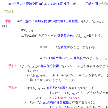
n
n
A
R
d
R
d
の
任意の
「
距離空間
(
,
)
における開被覆
」が、 「
距離空間
(
,
)
【詳細】
n
A
R
d
U
手順1:
の
任意の
「
距離空間
(
,
)
における開被覆
」を
Ц
={
}
と
λ
λ
∈
Λ
おく。
すなわち、
n
2
R
U
以下の
条件を満たす
の
部分集合族
{
}
を
Ц
とおく。
λ
λ
∈
Λ
A
・条件1:
を
被覆
すること。すなわち、
n
R
d
・条件2:
距離空間
(
,
)
の
開集合
のみからなる
U
U
U
U
U
手順2:
Ц
={
}
の
有限部分被覆
{
,
,
,…,
}が存在するかど
n
λ
λ
∈
Λ
1
2
3
すなわち、
U
A
U
U
U
U
{
}
から、「
⊂
∪
∪
∪
…
∪
」を満たす、「
n
λ
λ
∈
Λ
1
2
3
取り出せるかどうかをチェック。
U
手順3:
・
Ц
={
}
の
有限部分被覆
が存在しないならば、
λ
λ
∈
Λ
U
すなわち、{
}
から、どういう組合せ
λ
λ
∈
Λ
A
は、
コンパクト集合ではない
。
U
・
Ц
={
}
の
有限部分被覆
が存在するならば、
λ
λ
∈
Λ
U
U
U
U
すなわち、{
}
から、{
,
,
,…,