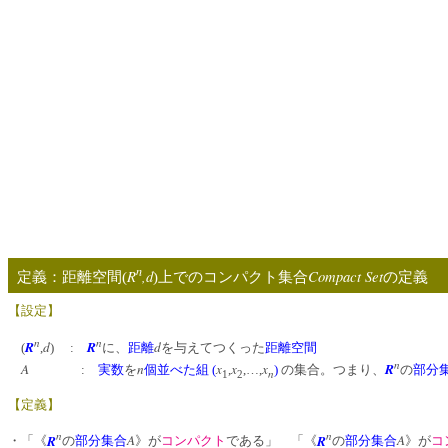
n
R
,d
Compact Set
定義：距離空間(
)上でのコンパクト集合
の
【設定】
n
n
R
d
R
d
(
,
) :
に、
距離
を与えてつくった
距離空間
n
A
n
x
x
x
R
:
実数
を
個並べた組
(
,
,…,
)
の集合。つまり、
の
部分
n
1
2
【定義】
n
n
R
A
R
A
・「《
の
部分集合
》が
コンパクト
である」 「《
の
部分集合
》が
コ