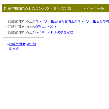
n
R
d
距離空間(
,
)上のコンパクト集合の定義 ： トピック
n
R
,d
・距離空間(
)上の
コンパクト集合
/
位相空間上のコンパクト集合との関
n
R
,d
・距離空間(
)上の
点列コンパクト
n
R
,d
・距離空間(
)上の
ハイネ・ボレルの被覆定理
n
R
,d
→
距離空間(
)一覧
→
総目次