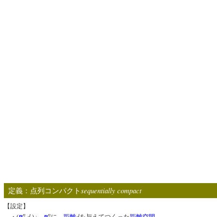
sequentially compact
定義：点列コンパクト
【設定】
n
n
R
d
R
d