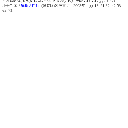
と連続関数(要項)2.15コンパクト集合(p.10)、例題2.18-2.19(pp.43-45)
小平邦彦『
解析入門I
』 (軽装版)岩波書店、2003年、pp. 13; 21;36; 46;53-
65; 73.