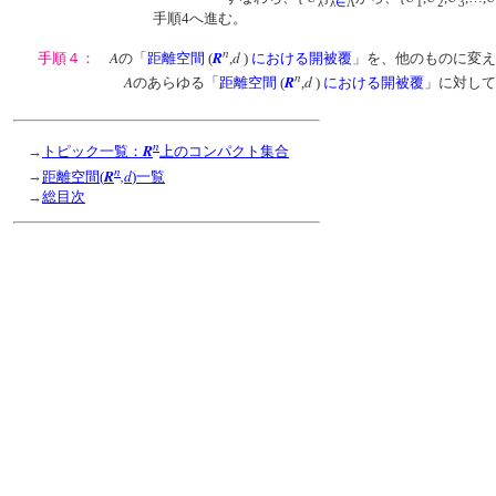
λ
λ
∈
Λ
1
2
3
手順4へ進む。
n
A
R
d
手順４：
の「
距離空間
(
,
)
における開被覆
」を、他のものに変え
n
A
R
d
のあらゆる「
距離空間
(
,
)
における開被覆
」に対して
n
R
→
トピック一覧：
上のコンパクト集合
n
R
,d
→
距離空間(
)一覧
→
総目次