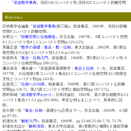
・『
岩波数学事典
』項目14Sコンパクト性;項目92Fコンパクト距離空間
Reference
日本数学会編集『
岩波数学事典
(第三版)』岩波書店、1985年、項目92距離
空間Fコンパクト距離空間。
矢野公一『
距離空間と位相構造
』共立出版、1997年。 4章コンパクト空間
4.1コンパクト性4.1.1コンパクト空間(p.123-125)
斉藤正彦『
数学の基礎：集合・数・位相
』東大出版会、2002年。第5章位
相空間(その2)§2コンパクト性5.2.1-6 (p.142-3)
松坂和夫『
集合・位相入門
』岩波書店、1968年。第5章§2コンパクト性-A
コンパクト位相空間(pp.208-211)。
彌永昌吉・彌永健一『岩波講座基礎数学：
集合と位相
I・II』 岩波書店、
1977年。 II.位相第3章コンパクト集合§3.1コンパクト位相空間-§3.2有限交
叉性とコンパクト性(pp.243-8)
志賀浩二『
位相への30講
』朝倉書店、1988年、第17講コンパクトな距離
空間(pp.120-7)、第27講コンパクト空間と連結空間(pp.187-172)。
西村和雄『
経済数学早わかり
』日本評論社、1982年、第六章位相数学§3コ
ンパクト集合3.1-3.2 (pp.295-300)。卑近な例もまじえつつ、具体的に説
明。
佐久間一浩『
集合･位相
―基礎から応用まで―』共立出版、2004年、4.3節
pp.87-92。
杉浦光夫『
解析入門
I』岩波書店、1980年、pp.33-48;55;66-7;70;.75-79;
杉浦光夫ほか『
解析演習
』東京大学出版会、第1章数列と極限§２連続写像