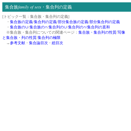
family of sets
集合族
・集合列の定義
[トピック一覧：集合族・集合列の定義]
・
集合族の定義
/
集合列の定義
/
部分集合族の定義
/
部分集合列の定義
・
集合族の∪
/
集合族の∩
/
集合列の∪
/
集合列の∩/
集合列の直和
※集合族・集合列についての関連ページ：
集合族・集合列の性質
/
写像
と集合族・列の性質
/
集合列の極限
→
参考文献
・
集合論目次
・
総目次