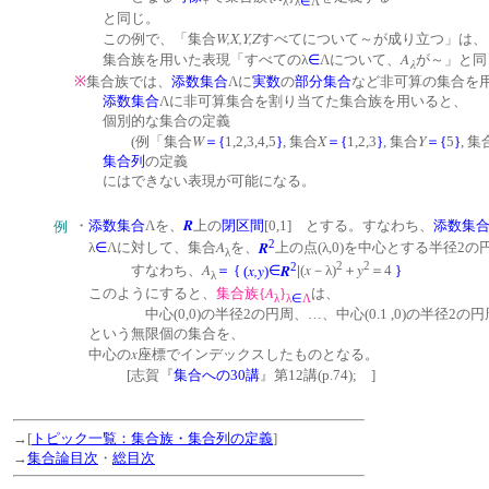
λ
λ
∈
Λ
と同じ。
W,X,Y,Z
この例で、「集合
すべてについて～が成り立つ」は、
A
集合族を用いた表現「すべてのλ
∈
Λについて、
が～」と同
λ
※
集合族では、
添数集合
Λに
実数
の
部分集合
など非可算の集合を
添数集合
Λに非可算集合を割り当てた集合族を用いると、
個別的な集合の定義
W
X
Y
(例「集合
＝
{
1,2,3,4,5
}
, 集合
＝
{
1,2,3
}
, 集合
＝
{
5
}
, 集
集合列
の定義
にはできない表現が可能になる。
R
・
添数集合
Λを、
上の
閉区間
[0,1] とする。すなわち、
添数集
例
2
A
R
λ
∈
Λに対して、集合
を、
上の点(λ,0)を中心とする半径2
λ
2
2
2
A
x,y
R
x
y
すなわち、
＝
{
(
)
∈
|
(
－λ)
＋
＝4
}
λ
A
このようにすると、
集合族{
}
は、
λ
λ
∈
Λ
中心(0,0)の半径2の円周、…、中心(0.1 ,0)の半径2の円周、…
という無限個の集合を、
x
中心の
座標でインデックスしたものとなる。
[志賀『
集合への30講
』第12講(p.74); ]
→[
トピック一覧：集合族・集合列の定義
]
→
集合論目次
・
総目次