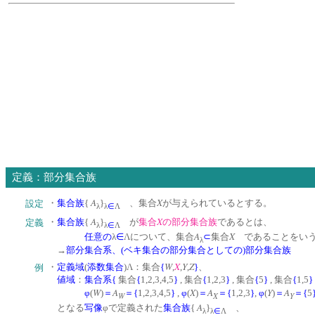
定義：部分集合族
A
X
・
集合族
{
}
、集合
が与えられているとする。
設定
λ
λ
∈
Λ
A
X
・
集合族
{
}
が
集合
の部分集合族
であるとは、
定義
λ
λ
∈
Λ
A
X
任意の
λ
∈
Λについて、集合
⊂
集合
であることをい
λ
→
部分集合系、(ベキ集合の部分集合としての)部分集合族
W
X
Y
Z
・
定義域
(
添数集合
)Λ：集合
{
,
,
,
}
、
例
値域
：
集合系
{
集合
{
1,2,3,4,5
}
, 集合
{
1,2,3
}
, 集合
{
5
}
, 集合
{
1,5
}
W
A
X
A
Y
A
φ
(
)
＝
＝
{
1,2,3,4,5
}
,
φ
(
)
＝
＝
{
1,2,3
}
,
φ
(
)
＝
＝
{
5
W
X
Y
A
となる
写像
φで定義された
集合族
{
}
、
λ
λ
∈
Λ