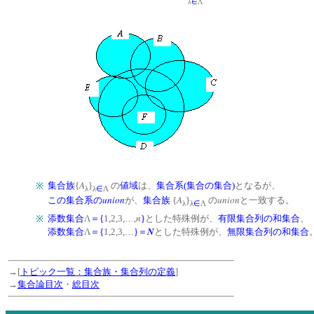
λ
∈
Λ
A
集合族
{
}
の
値域
は、
集合系(集合の集合)
となるが、
※
λ
λ
∈
Λ
union
A
union
この集合系の
が、
集合族
{
}
の
と一致する。
λ
λ
∈
Λ
n
添数集合
Λ
＝
{
1,2,3,…,
}
とした特殊例が、
有限集合列の和集合
、
※
N
添数集合
Λ
＝
{
1,2,3,…
}
＝
とした特殊例が、
無限集合列の和集合
→[
トピック一覧：集合族・集合列の定義
]
→
集合論目次
・
総目次