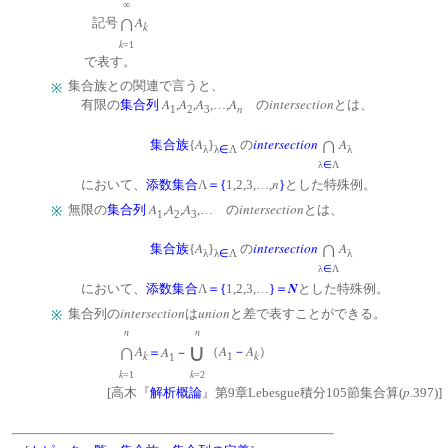
∞
∩
A
記号
k
k
=1
で表す。
集合族との関連で言うと、
※
A
A
A
A
intersection
有限の
集合列
,
,
,…,
の
とは、
n
1
2
3
∩
A
intersection
A
集合族
{
}
の
λ
λ
∈
Λ
λ
λ
∈
Λ
n
において、
添数集合
Λ
＝
{
1,2,3,…,
}
とした特殊例。
A
A
A
intersection
無限の
集合列
,
,
,… の
とは、
※
1
2
3
∩
A
intersection
A
集合族
{
}
の
λ
λ
∈
Λ
λ
λ
∈
Λ
N
において、
添数集合
Λ
＝
{
1,2,3,…
}
＝
とした特殊例。
intersection
union
集合列の
は
と差で表すことができる。
※
n
n
∩
∪
A
A
A
A
（
－
）
＝
－
k
k
1
1
k
k
=1
=2
p
[高木『
解析概論
』第9章Lebesgue積分105節集合算(
.397)]