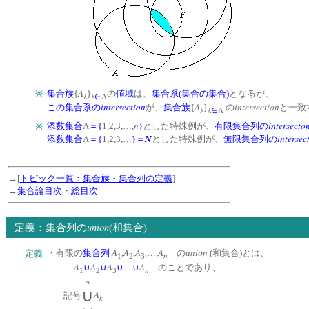
A
集合族
{
}
の
値域
は、
集合系(集合の集合)
となるが、
※
λ
λ
∈
Λ
intersection
A
intersection
この集合系の
が、
集合族
{
}
の
と一致
λ
λ
∈
Λ
n
intersecto
添数集合
Λ
＝
{
1,2,3,…,
}
とした特殊例が、
有限集合列の
※
N
intersec
添数集合
Λ
＝
{
1,2,3,…
}
＝
とした特殊例が、
無限集合列の
→[
トピック一覧：集合族・集合列の定義
]
→
集合論目次
・
総目次
union
定義：集合列の
(和集合)
A
A
A
A
union
・有限の
集合列
,
,
,…,
の
(和集合)とは、
定義
n
1
2
3
A
A
A
A
∪
∪
∪
…
∪
のことであり、
n
1
2
3
n
∪
A
記号
k