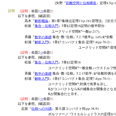
[
4.5(
p
.
矢野『
距離空間と位相構造
』定理
1
2
証明
（証明：
命題
⇒
命題
）
[
]
以下を参照。
確認済
1
7
11(
p
.16):
2
高木『
解析概論
』第
章
集積点定理
背理法。
次元
5
2
16
:
松坂『
集合・位相入門
』
章§
定理
証明の後半部分
n
R
(
p
.217);
ユークリッド空間
一般
n
:
5.2. 5
(
p
. 145) R
斉藤『
数学の基礎
集合･数･位相』
後半
全般
I
1
7
-
7.4(
pp
.70-2) :
杉浦『
解析入門
』
章§
コンパクト集合
定理
n
R
:
ユークリッド空間
背
2
1
（証明：
命題
⇒
命題
）
[
]
以下を参照。
確認済
5
2
16
松坂『
集合・位相入門
』
章§
定理
n
R
.
ユークリッド空間
一般全般
ハウスドルフ
n
:
5.2.15
: R
斉藤『
数学の基礎
集合･数･位相』
前半
全般対偶を
I
1
7
-
7.4(
pp
.70-1) :
杉浦『
解析入門
』
章§
コンパクト集合
定理
n
R
:
ユークリッド空間
対偶で有界を示し、
K
K
がコンパクトなら
の補集合が開集合とな
K
;
が閉集合だと示す。
1
3
（証明：
命題
⇒
命題
）
[
]
以下を参照。
確認済
30
(
pp
.38-9):
志賀『
位相への
講
』第５講コンパクト性
ボルツァーノ･ワイエルシュトラスの定理か