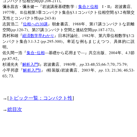
(
pp
.208-211)
コンパクト位相空間
。
I
II
彌永昌吉・彌永健一『岩波講座基礎数学：
集合と位相
・
』
岩波書店、
1977
II.
3
3.1
-
3.2
年。
位相第
章コンパクト集合§
コンパクト位相空間
§
有限交
(
pp
.243-8)
叉性とコンパクト性
1988
17
志賀浩二『
位相への
30
講
』朝倉書店、
年、第
講コンパクトな距離
(
pp
.120-7)
27
(
pp
.187-172)
空間
、第
講コンパクト空間と連結空間
。
1982
3
西村和雄『
経済数学早わかり
』日本評論社、
年、第六章位相数学§
コ
3.1-3.2 (
pp
.295-300)
ンパクト集合
。卑近な例もまじえつつ、具体的に説
明。
2004
4.3
佐久間一浩『
集合･位相
―基礎から応用まで―』共立出版、
年、
節
pp
.87-92
。
I
1980
pp
.
-
;
;66-7;
;.
-79;
杉浦光夫『
解析入門
』岩波書店、
年、
33
48
55
70
75
I
(
)
2003
pp
.
;
;
;
;
-
小平邦彦『
解析入門
』
軽装版
岩波書店、
年、
13
21
36
46
53
;
.
65
73
[
]
→
トピック一覧：コンパクト性
→
総目次