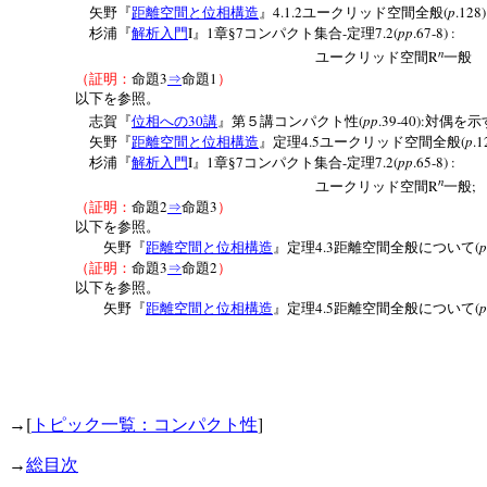
4.1.2
(
p
.128)
矢野『
距離空間と位相構造
』
ユークリッド空間全般
I
1
7
-
7.2(
pp
.67-8) :
杉浦『
解析入門
』
章§
コンパクト集合
定理
n
R
ユークリッド空間
一般
3
1
（証明：
命題
⇒
命題
）
以下を参照。
30
(
pp
.39-40):
志賀『
位相への
講
』第５講コンパクト性
対偶を示
4.5
(
p
.1
矢野『
距離空間と位相構造
』定理
ユークリッド空間全般
I
1
7
-
7.2(
pp
.65-8) :
杉浦『
解析入門
』
章§
コンパクト集合
定理
n
R
;
ユークリッド空間
一般
2
3
（証明：
命題
⇒
命題
）
以下を参照。
4.3
(
p
矢野『
距離空間と位相構造
』定理
距離空間全般について
3
2
（証明：
命題
⇒
命題
）
以下を参照。
4.5
(
p
矢野『
距離空間と位相構造
』定理
距離空間全般について
[
]
→
トピック一覧：コンパクト性
→
総目次