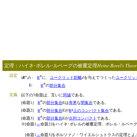
Heine-Borel's Theo
定理：ハイネ･ボレル･ルベーグの被覆定理
n
設定
n
(
R
,
d
) :
R
d
に、
ユークリッド距離
を与えてつくった
ユークリッ
n
E:
R
の
部分集合
3
定義
以下の
命題は、互いに
同値
である。
n
[
1]
R
E
命題
の
部分集合
は
有界
な
閉集合
である。
n
n
[
2]
R
E
R
命題
の
部分集合
が
上のコンパクト集合
である。
n
[
3]
R
E
命題
の
部分集合
が
点列コンパクト
である。
[
1
2]
※
命題
⇔
命題
をハイネ･ボレルの被覆定理、ボレル・ルベー
[
1
3]
命題
⇔
命題
をボルツァノ・ワイエルシュトラスの定理とよ