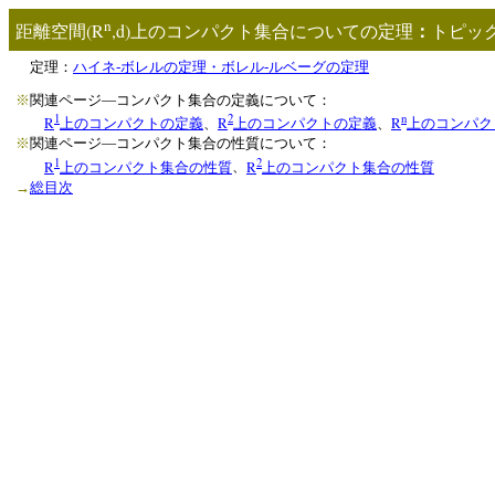
n
(R
,d)
距離空間
上のコンパクト集合についての定理
：
トピッ
定理：
ハイネ
-
ボレルの定理・ボレル
-
ルベーグの定理
※
関連ページ―コンパクト集合の定義について：
1
2
n
R
R
R
上のコンパクトの定義
、
上のコンパクトの定義
、
上のコンパク
※
関連ページ―コンパクト集合の性質について：
1
2
R
R
上のコンパクト集合の性質
、
上のコンパクト集合の性質
→
総目次