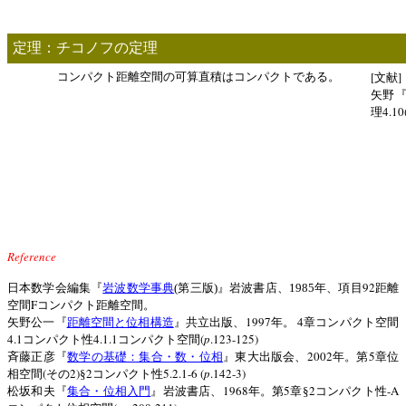
定理：チコノフの定理
[
]
コンパクト距離空間の可算直積はコンパクトである。
文献
矢野
4.10
理
Reference
92
日本数学会編集『
岩波数学事典
(
第三版
)
』岩波書店、
1985
年、項目
距離
F
空間
コンパクト距離空間。
1997
4
矢野公一『
距離空間と位相構造
』共立出版、
年。
章コンパクト空間
4.1
4.1.1
(
p
.123-125)
コンパクト性
コンパクト空間
2002
5
斉藤正彦『
数学の基礎：集合・数・位相
』東大出版会、
年。第
章位
(
2)
2
5.2.1-6 (
p
.142-3)
相空間
その
§
コンパクト性
1968
5
2
-A
松坂和夫『
集合・位相入門
』岩波書店、
年。第
章§
コンパクト性