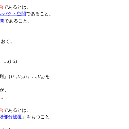
合
であるとは、
ンパクト空間
であること。
間
であること。
とおく。
(1-2)
…
U
,
U
,
U
,
,
U
列」{
…
}を、
1
2
3
n
が、
う。
合
であるとは、
限部分被覆
」をもつこと。