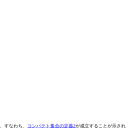
、すなわち、
コンパクト集合の定義
2
が成立することが示され