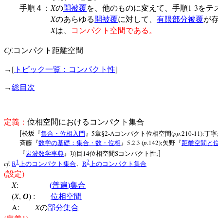
X
1-3
手順４：
の
開被覆
を、他のものに変えて、手順
をテ
X
のあらゆる
開被覆
に対して、
有限部分被覆
が
X
は、
コンパクト空間である。
Cf
.
コンパクト距離空間
[
]
→
トピック一覧：コンパクト性
→
総目次
定義：
位相空間におけるコンパクト集合
[
5
2-A
(
pp
.210-11):
松坂『
集合・位相入門
』
章§
コンパクト位相空間
丁寧
5.2.3 (
p
.142);
斉藤『
数学の基礎：集合・数・位相
』
矢野『
距離空間と
]
14
S
;
『
岩波数学事典
』項目
位相空間
コンパクト性
1
2
cf.
R
上のコンパクト集合
、
R
上のコンパクト集合
(
)
設定
X
:
(
普遍
)
集合
(
X
,
) :
O
位相空間
A:
X
の
部分集合