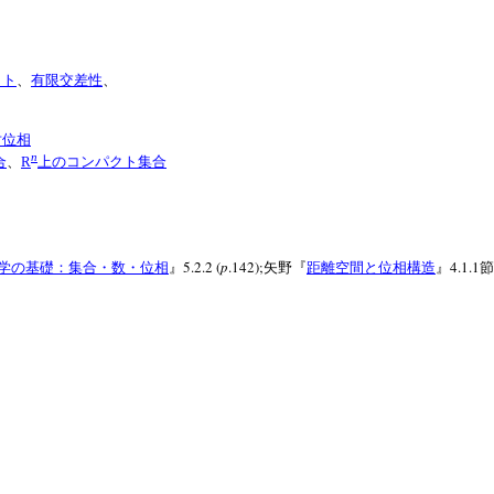
クト
、
有限交差性
、
、
対位相
n
合
、
R
上のコンパクト集合
5.2.2 (
p
.142);
4.1.1
学の基礎：集合・数・位相
』
矢野『
距離空間と位相構造
』
節