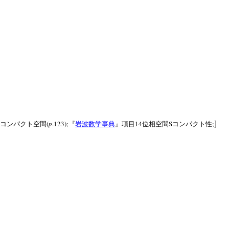
]
(
p
.123);
14
S
;
コンパクト空間
『
岩波数学事典
』項目
位相空間
コンパクト性