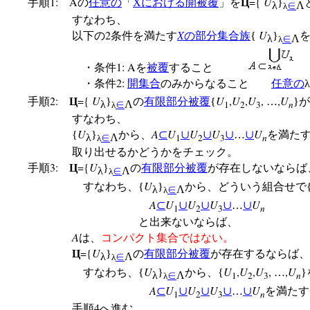
1:
A
={
U
手順
の
任意の
「
X
における開被覆
」を
Ц
}
λ
∈
Λ
λ
すなわち、
2
X
U
以下の
条件を満たす
の
部分集合族
{
}
λ
∈
Λ
λ
1:
A
・条件
を
被覆
すること
2:
・条件
開集合
のみからなること
任意の
λ
2:
={
U
U
,
U
,
U
,
,
U
手順
Ц
}
の
有限部分被覆
{
…
}
λ
∈
Λ
1
2
3
n
λ
すなわち、
U
A
U
U
U
U
{
}
から、
⊂
∪
∪
∪
…
∪
を満たす
λ
∈
Λ
1
2
3
n
λ
取り出せるかどうかをチェック。
3:
={
U
手順
Ц
}
の
有限部分被覆
が存在しないならば
λ
∈
Λ
λ
U
すなわち、{
}
から、どういう組合せで
λ
∈
Λ
λ
A
U
U
U
U
⊂
∪
∪
∪
…
∪
1
2
3
n
と出来ないならば、
A
は、
コンパクト集合ではない。
={
U
Ц
}
の
有限部分被覆
が存在するならば、
λ
∈
Λ
λ
U
U
,
U
,
U
,
,
U
すなわち、{
}
から、{
…
λ
∈
Λ
1
2
3
n
λ
A
U
U
U
U
⊂
∪
∪
∪
…
∪
を満たす
1
2
3
n
4
手順
へ進む。