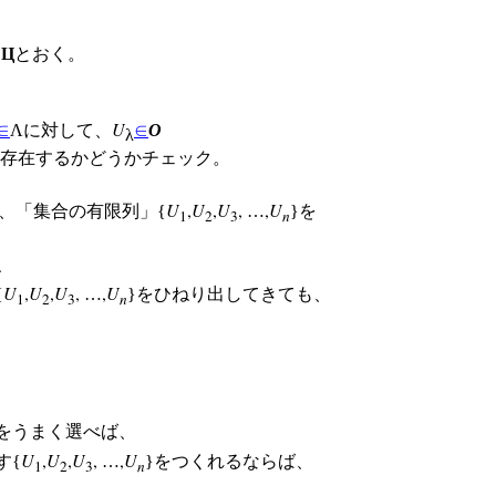
を
Ц
とおく。
U
∈
Λに対して、
∈
O
λ
が存在するかどうかチェック。
U
,
U
,
U
,
,
U
、「集合の有限列」{
…
}を
1
2
3
n
、
U
,
U
,
U
,
,
U
{
…
}をひねり出してきても、
1
2
3
n
}をうまく選べば、
U
,
U
,
U
,
,
U
す{
…
}をつくれるならば、
1
2
3
n