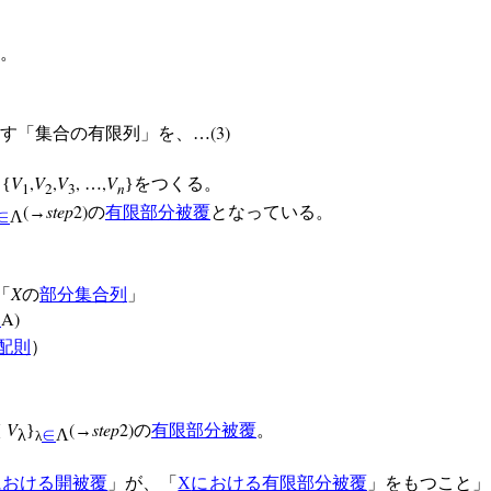
。
(3)
す「集合の有限列」を、…
V
,
V
,
V
,
,
V
{
…
}をつくる。
1
2
3
n
(
step
2)
→
の
有限部分被覆
となっている。
∈
Λ
X
「
の
部分集合列
」
A)
∩
配則
）
V
(
step
2)
{
}
→
の
有限部分被覆
。
λ
∈
Λ
λ
における開被覆
」が、「
X
における有限部分被覆
」をもつこと」