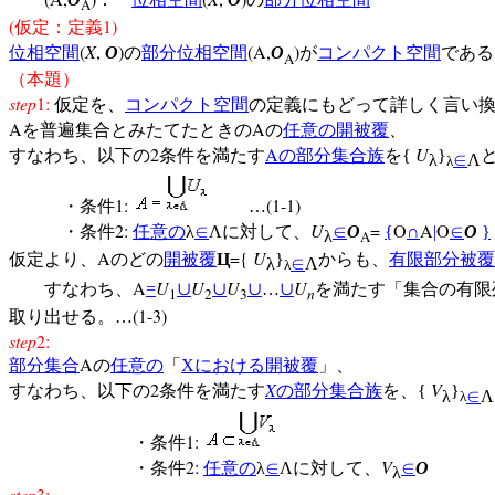
A
(
1)
仮定：定義
(
X
,
)
(A,
)
位相空間
O
の
部分位相空間
O
が
コンパクト空間
である
A
（本題）
step
1:
仮定を、
コンパクト空間
の定義にもどって詳しく言い
A
A
を普遍集合とみたてたときの
の
任意の
開被覆
、
2
A
U
すなわち、以下の
条件を満たす
の
部分集合族
を{
}
λ
∈
Λ
λ
1:
(1-1)
・条件
…
2:
U
=
O
A
O
・条件
任意の
λ
∈
Λに対して、
∈
O
{
∩
|
∈
O
}
λ
A
A
={
U
仮定より、
のどの
開被覆
Ц
}
からも、
有限部分被覆
λ
∈
Λ
λ
A
U
U
U
U
すなわち、
=
∪
∪
∪
…
∪
を満たす「集合の有限
1
2
3
n
(1-3)
取り出せる。…
step
2:
A
部分集合
の
任意の
「
X
における開被覆
」、
2
X
V
すなわち、以下の
条件を満たす
の
部分集合族
を、{
}
λ
∈
Λ
λ
1:
・条件
2:
V
・条件
任意の
λ
∈
Λに対して、
∈
O
λ
step
3: