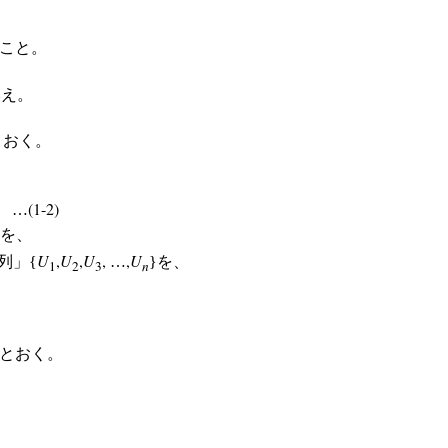
こと。
換え。
とおく。
(1-2)
…
を、
U
,
U
,
U
,
,
U
列」{
…
}を、
1
2
3
n
とおく。