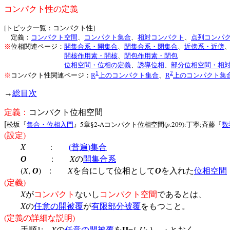
コンパクト性の定義
[
]
トピック一覧：コンパクト性
定義：
コンパクト空間
、
コンパクト集合
、
相対コンパクト
、
点列コンパ
※
位相関連ページ：
開集合系・開集合
、
閉集合系・閉集合
、
近傍系・近傍
開核作用素・開核
、
閉包作用素・閉包
位相空間・位相の定義
、
誘導位相
、
部分位相空間・相
1
2
※
コンパクト性関連ページ：
R
上のコンパクト集合
、
R
上のコンパクト集
→
総目次
定義：
コンパクト位相空間
[
5
2-A
(
p
.209):
;
松坂『
集合・位相入門
』
章§
コンパクト位相空間
丁寧
斉藤『
数
(
)
設定
X
:
(
普遍
)
集合
:
X
O
の
開集合系
(
X
,
)
:
X
O
を台にして位相として
O
を入れた
位相空間
(
)
定義
X
が
コンパクト
ないし
コンパクト空間
であるとは、
X
の
任意の
開被覆
が
有限部分被覆
をもつこと。
(
)
定義の詳細な説明
1:
X
={
U
手順
の
任意の
開被覆
を
Ц
}
とおく。