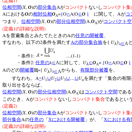
(
1)
定義
(
X
,
)
A
位相空間
O
の
部分集合
が
コンパクト
ないし
コンパクト集
A
=
O
A
O
A
における
O
の
相対位相
O
{
∩
|
∈
O
}
に関して、
が
コ
A
(
X
,
)
(A,
)
つまり、
位相空間
O
の
部分位相空間
O
が
コンパクト空
A
(
1
)
定義
の詳細な説明
A
A
を普遍集合とみたてたときの
の
任意の
開被覆
、
2
A
U
すなわち、以下の
条件を満たす
の
部分集合族
を{
}
λ
∈
Λ
λ
1:
(1-1)
・条件
…
2:
U
=
O
A
O
・条件
任意の
λ
∈
Λに対して、
∈
O
{
∩
|
∈
O
}
λ
A
A
={
U
のどの
開被覆
Ц
}
からも、
有限部分被覆
を、
λ
∈
Λ
λ
A
U
U
U
U
すなわち、
=
∪
∪
∪
…
∪
を満たす「集合の有限
1
2
3
n
取り出せるならば、
(
X
,
)
(A,
)
位相空間
O
の
部分位相空間
O
は
コンパクト空間
である
A
A
このとき、
が
コンパクト
ないし
コンパクト集合
であるとい
(
2)
定義
(
X
,
)
A
位相空間
O
の
部分集合
が
コンパクト
ないし
コンパクト集
A
部分集合
の
任意の
「
X
における開被覆
」が、「
X
における有
(
2
)
定義
の詳細な説明