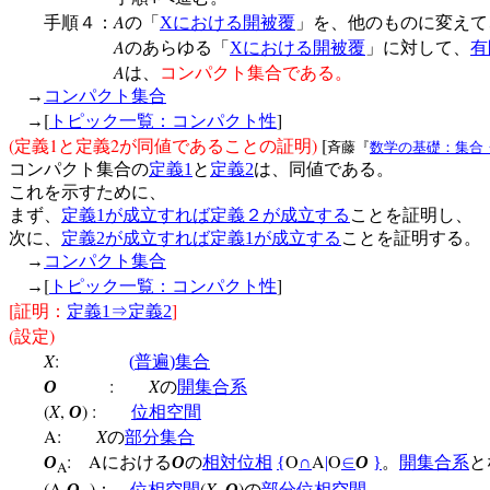
A
手順４：
の「
X
における開被覆
」を、他のものに変えて
A
のあらゆる「
X
における開被覆
」に対して、
有
A
は、
コンパクト集合である。
→
コンパクト集合
[
]
→
トピック一覧：コンパクト性
(
1
2
)
[
定義
と定義
が同値であることの証明
斉藤『
数学の基礎：集合
コンパクト集合の
定義
1
と
定義
2
は、同値である。
これを示すために、
まず、
定義
1
が成立すれば定義２が成立する
ことを証明し、
次に、
定義
2
が成立すれば定義
1
が成立する
ことを証明する。
→
コンパクト集合
[
]
→
トピック一覧：コンパクト性
[
]
証明：
定義
1
⇒
定義
2
(
)
設定
X
:
(
普遍
)
集合
:
X
O
の
開集合系
(
X
,
) :
O
位相空間
A:
X
の
部分集合
:
A
O
A
O
O
における
O
の
相対位相
{
∩
|
∈
O
}
。
開集合系
と
A
(A,
)
(
X
,
)
O
：
位相空間
O
の
部分位相空間