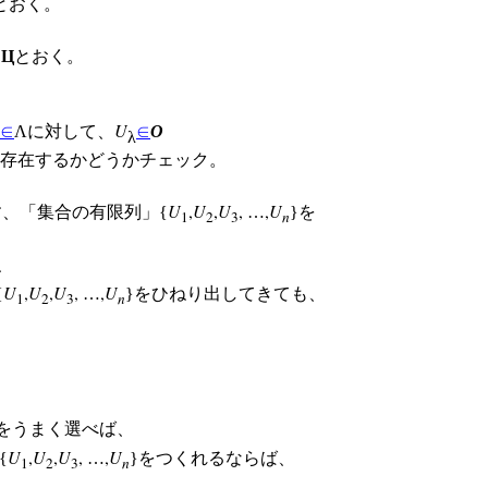
とおく。
を
Ц
とおく。
U
∈
Λに対して、
∈
O
λ
が存在するかどうかチェック。
U
,
U
,
U
,
,
U
、「集合の有限列」{
…
}を
1
2
3
n
、
U
,
U
,
U
,
,
U
{
…
}をひねり出してきても、
1
2
3
n
}をうまく選べば、
U
,
U
,
U
,
,
U
{
…
}をつくれるならば、
1
2
3
n