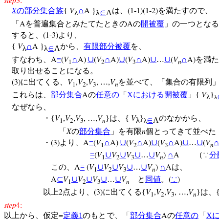
X
V
A }
(1-1)(1-2)
の
部分集合族
{
∩
は、
を満たすので、
λ
λ
∈
Λ
A
A
「
を普遍集合とみたてたときの
の
開被覆
」の一つとなる
(1-3)
すると、
より、
V
A }
{
∩
から、
有限部分被覆
を、
λ
λ
∈
Λ
A
(
V
A)
(
V
A)
(
V
A)
(
V
A)
すなわち、
=
∩
∪
∩
∪
∩
∪
…
∪
∩
を満た
1
2
3
n
取り出せることになる。
(3)
V
,
V
,
V
,
,
V
に出てくる、
…
を並べて、「集合の有限列」
1
2
3
n
A
V
これらは、
部分集合
の
任意の
「
X
における開被覆
」{
}
λ
λ
なぜなら、
V
,
V
,
V
,
,
V
V
・{
…
}は、{
}
のなかから、
1
2
3
n
λ
∈
Λ
λ
X
n
「
の
部分集合
」を有限
個とってきて並べた
(3)
A
(
V
A)
(
V
A)
(
V
A)
(
V
・
より、
=
∩
∪
∩
∪
∩
∪
…
∪
1
2
3
n
(
V
V
V
V
)
A
=
∪
∪
∪
…
∪
∩
（∵
分
1
2
3
n
A
(
V
V
V
V
)
A
この、
=
∪
∪
∪
…
∪
∩
は、
1
2
3
n
A
V
V
V
V
(
)
⊂
∪
∪
∪
…
∪
と
同値
。
∵
1
2
3
n
2
(3)
V
,
V
,
V
,
,
V
以上
点より、
に出てくる{
…
}は、
1
2
3
n
step
4:
=
A
以上から、仮定
定義
1
のもとで、「
部分集合
の
任意の
「
X