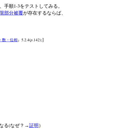
1-3
、手順
をテストしてみる。
限部分被覆
が存在するならば、
]
5.2.4(
p
.142);
・数・位相
』
(
なる
なぜ？→
証明
）