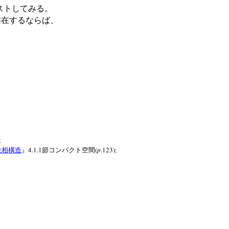
ストしてみる。
存在するならば、
;
4.1.1
(
p
.123);
位相構造
』
節コンパクト空間