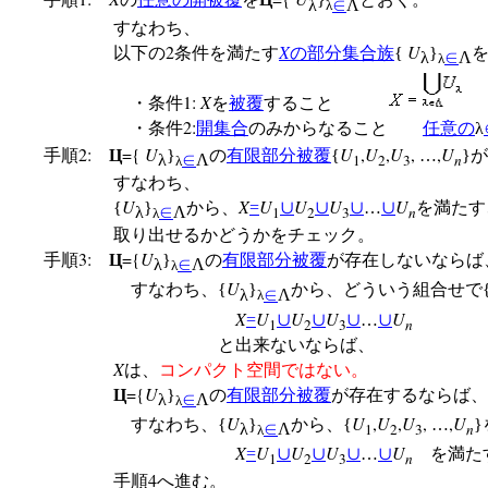
λ
∈
Λ
λ
すなわち、
2
X
U
以下の
条件を満たす
の
部分集合族
{
}
λ
∈
Λ
λ
1:
X
・条件
を
被覆
すること
2:
・条件
開集合
のみからなること
任意の
λ
2:
={
U
U
,
U
,
U
,
,
U
手順
Ц
}
の
有限部分被覆
{
…
}
λ
∈
Λ
1
2
3
n
λ
すなわち、
U
X
U
U
U
U
{
}
から、
=
∪
∪
∪
…
∪
を満たす
λ
∈
Λ
1
2
3
n
λ
取り出せるかどうかをチェック。
3:
={
U
手順
Ц
}
の
有限部分被覆
が存在しないならば
λ
∈
Λ
λ
U
すなわち、{
}
から、どういう組合せで
λ
∈
Λ
λ
X
U
U
U
U
=
∪
∪
∪
…
∪
1
2
3
n
と出来ないならば、
X
は、
コンパクト空間ではない。
={
U
Ц
}
の
有限部分被覆
が存在するならば、
λ
∈
Λ
λ
U
U
,
U
,
U
,
,
U
すなわち、{
}
から、{
…
λ
∈
Λ
1
2
3
n
λ
X
U
U
U
U
=
∪
∪
∪
…
∪
を満た
1
2
3
n
4
手順
へ進む。