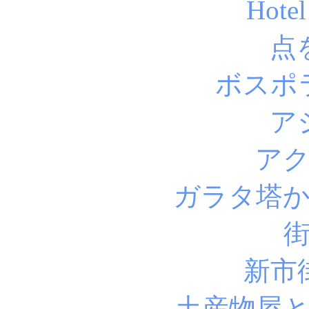
Hote
点
ボスポ
ア
ア
ガラタ塔
新市
土産物屋