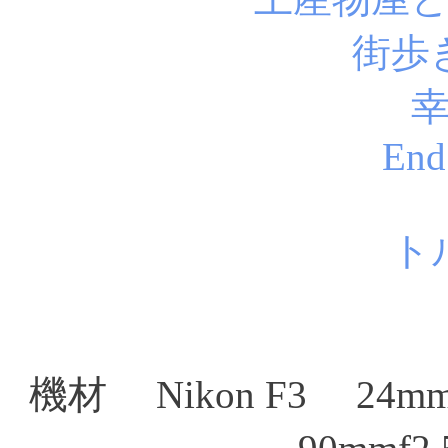
街歩
End
ト
機材 Nikon F3 24mmf