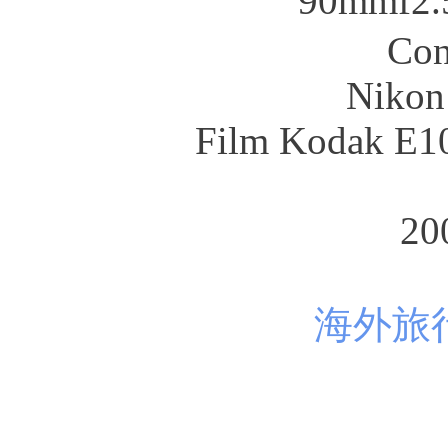
90mmf2.
Co
Nikon
Film Kodak E
20
海外旅