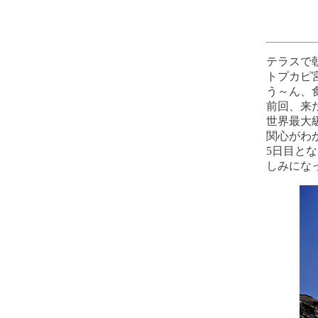
テラスで
トプカピ
う～ん、
前回、来
世界最大
関心がわ
5日目と
しみにな