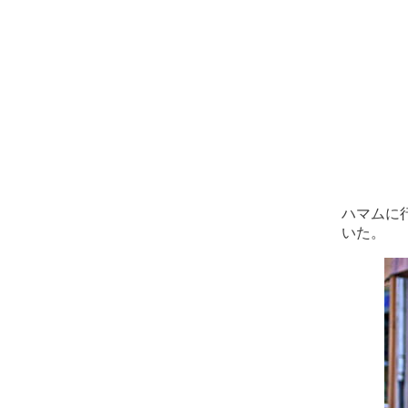
ハマムに
いた。