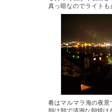
真っ暗なのでライトも
肴はマルマラ海の夜景
朝は朝で清冽な朝焼け