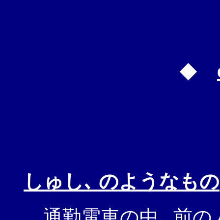
◆
しゅし､ のようなもの
通勤電車の中､ 前