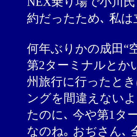
NEX乗り場で小川氏
約だったため､ 私は
何年ぶりかの成田“空
第2ターミナルとかい
州旅行に行ったとき
ングを間違えないよ
たのに､ 今や第1タ
なのね｡ おぢさん､