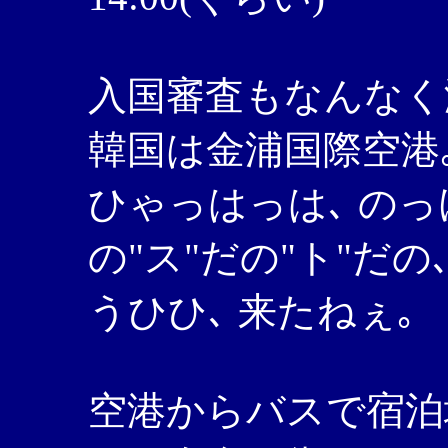
入国審査もなんなく
韓国は金浦国際空港
ひゃっはっは､ のっけ
の"ス"だの"ト"だ
うひひ､ 来たねぇ｡
空港からバスで宿泊地の