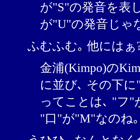
が"S"の発音を表し
が"U"の発音じゃ
ふむふむ｡ 他にはぁ?
金浦(Kimpo)のKi
に並び､ その下に
ってことは､ "フ"が"
"口"が"M"なのね｡