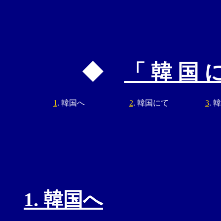
◆
「 韓 国 に
1
. 韓国へ
2
. 韓国にて
3
. 
1. 韓国へ