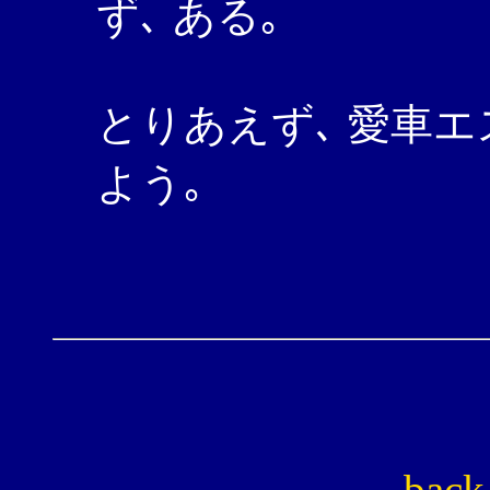
ず､ ある｡
とりあえず､ 愛車
よう｡
back