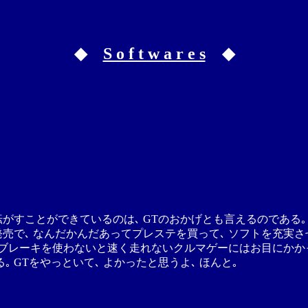
◆
S o f t w a r e s
◆
がすことができているのは､ GTのおかげとも言えるのである｡
発売で､ なんだかんだあってプレステを買って､ ソフトを充実
､ ブレーキを使わないと速く走れないクルマゲーにはお目にかか
 GTをやっといて､ よかったと思うよ､ ほんと｡