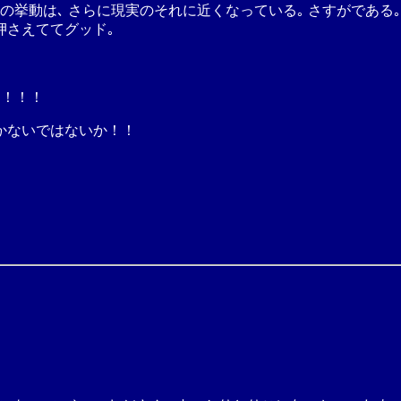
の挙動は､ さらに現実のそれに近くなっている｡ さすがである｡ 
押さえててグッド｡
っ！！！
かないではないか！！