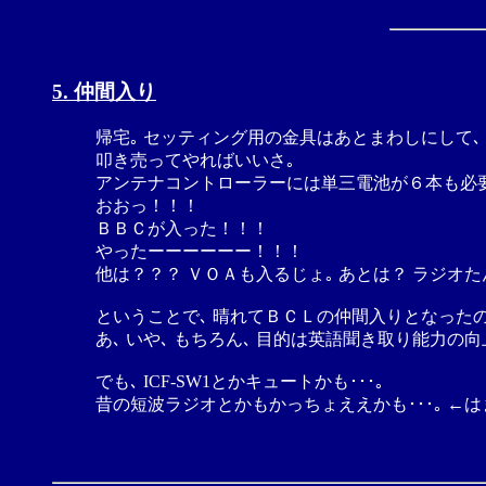
5. 仲間入り
帰宅｡ セッティング用の金具はあとまわしにして､
叩き売ってやればいいさ｡
アンテナコントローラーには単三電池が６本も必要
おおっ！！！
ＢＢＣが入った！！！
やったーーーーーー！！！
他は？？？ ＶＯＡも入るじょ｡ あとは？ ラジオ
ということで､ 晴れてＢＣＬの仲間入りとなったの
あ､ いや､ もちろん､ 目的は英語聞き取り能力
でも､ ICF-SW1とかキュートかも･･･｡
昔の短波ラジオとかもかっちょええかも･･･｡ ←