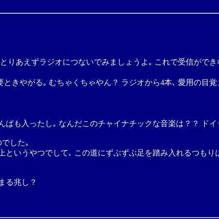
 とりあえずラジオにつないでみましょうよ｡ これで受信ができな
ときやがる｡ むちゃくちゃやん？ ラジオから4本､ 愛用の目
たんぱも入ったし｡ なんだこのチャイナチックな音楽は？？ ド
でした｡
の向上というやつでして､ この道にずぶずぶ足を踏み入れるつもり
はまる兆し？