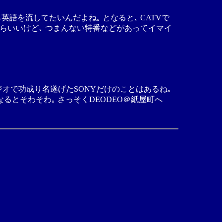
語を流してたいんだよね｡ となると､ CATVで
かならいいけど､ つまんない特番などがあってイマイ
ジオで功成り名遂げたSONYだけのことはあるね｡
とそわそわ｡ さっそくDEODEO＠紙屋町へ