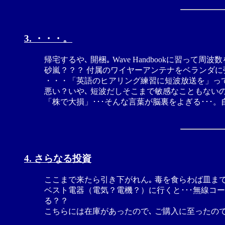
3. ・・・。
帰宅するや､ 開梱｡ Wave Handbookに習っ
砂嵐？？？ 付属のワイヤーアンテナをベランダに
・・・「英語のヒアリング練習に短波放送を」っ
悪い？いや､ 短波だしそこまで敏感なこともない
「株で大損」･･･そんな言葉が脳裏をよぎる･･･
4. さらなる投資
ここまで来たら引き下がれん｡ 毒を食らわば皿まで
ベスト電器（電気？電機？）に行くと･･･無線コー
る？？
こちらには在庫があったので､ ご購入に至ったので