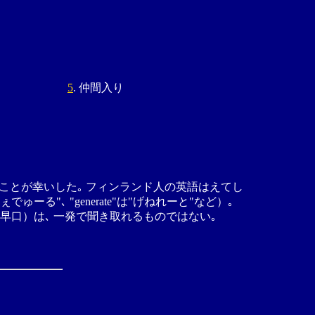
5
. 仲間入り
ったことが幸いした｡ フィンランド人の英語はえてし
る"､ "generate"は"げねれーと"など）｡
早口）は､ 一発で聞き取れるものではない｡