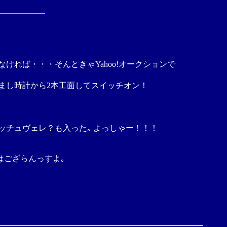
ければ・・・そんときゃYahoo!オークションで
覚まし時計から2本工面してスイッチオン！
イッチュヴェレ？も入った｡ よっしゃー！！！
はござらんっすよ｡