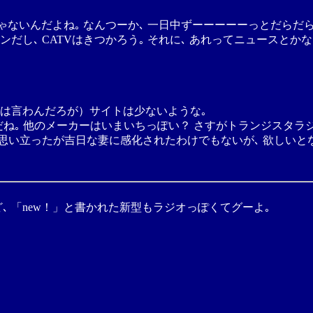
ないんだよね｡ なんつーか､ 一日中ずーーーーーっとだらだら英
ンだし､ CATVはきつかろう｡ それに､ あれってニュースと
とは言わんだろが）サイトは少ないような｡
ね｡ 他のメーカーはいまいちっぽい？ さすがトランジスタラ
い立ったが吉日な妻に感化されたわけでもないが､ 欲しいとなる
､ 「new！」と書かれた新型もラジオっぽくてグーよ｡