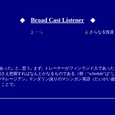
◆
Broad Cast Listener
◆
3
. ･･･。
4
. さらなる投資
あった｡ と､ 思う｡ まず､ トレーナーがフィンランド人であ
握すればなんとかなるものである（例："schedule"は"しぇでゅー
やマレージアン｡ マンダリン訛りのマシンガン英語（たいがい超
ことで｡