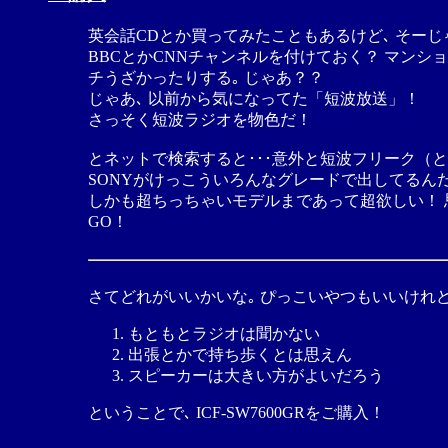
英会話CDとか買ってみたこともあるけど､ そーじゃ
BBCとかCNNチャンネルを付けておく？ マンショ
チうざかったりする｡ じゃあ？？
じゃあ､ 以前から気になってた「短波放送」！
さっそく短波ラジオを物色だ！
とネットで検索すると･･･意外と短波フリーク（
SONYがけっこういろんなグレードで出してるんだ
しかも超ちっちゃいモデルまであって超欲しい！ 思
GO！
さてどれがいいかいな｡ ぴっこいやつもいいけれど
もともとラジオは聞かない
出張とかで持ち歩くとは思えん
スピーカーは大きい方がよいだろう
ということで､ ICF-SW7600GRをご購入！