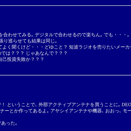
て周波数を合わせてみる｡ デジタルで合わせるので楽ちん｡ でも・・・｡
張り巡らせても結果は同じ｡
てよく聞くけど・・・どゆこと？ 短波ラジオを売りたいメーカ
のでは？？？ じゃあなんで？？？
。自己投資失敗か？？？
！ ということで､ 外部アクティブアンテナを買うことに｡ DEO
ナーとか作ってあるよ｡ アヤシイアンテナや機器､ おおっ､ 
あった｡