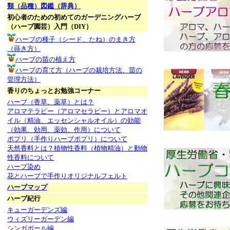
類（品種）図鑑（辞典）
初心者のための初めてのガーデニングハーブ
（ハーブ園芸）入門（DIY）
ハーブの種子（シード、たね）のまき方
（蒔き方）
ハーブの苗の植え方
ハーブの育て方（ハーブの栽培方法、苗の
管理方法）
香りのちょっとお勉強コーナー
ハーブ（香草、薬草）とは？
アロマテラピー（アロマセラピー）とアロマオ
イル（精油、エッセンシャルオイル）の効能
（効果、効用、薬効、作用）について
ポプリ（手作りハーブポプリ）について
天然香料とは？植物性香料（植物精油）と動物
性香料について
ハーブ染め
花とハーブで手作りオリジナルフェルト
ハーブマップ
ハーブ紀行
キューガーデンズ編
ウィズリーガーデン編
シンガポール編