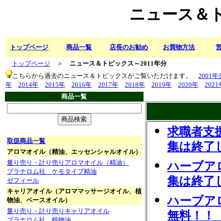
ニュース＆ト
トップページ
商品一覧
店長のお勧め
お買物方法
トップページ
＞
ニュース＆トピックス～2011年分
こちらから過去のニュース＆トピックスがご覧いただけます。
2001年
年
2014年
2015年
2016年
2017年
2018年
2019年
2020年
2021
商品一覧
求職者支
取扱商品一覧
集は終了しま
アロマオイル（精油、エッセンシャルオイル）
量り売り・計り売りアロマオイル（精油）
ハーブア
プラナロム社 ケモタイプ精油
集は終了しま
ゼフィール
キャリアオイル（アロママッサージオイル、植
ハーブア
物油、ベースオイル）
量り売り・計り売りキャリアオイル
無料！！（
プラナロム社 植物油