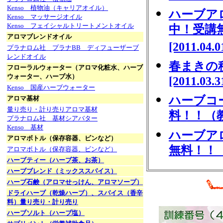
Kenso 植物油（キャリアオイル）
ハーブア
Kenso マッサージオイル
Kenso フェイシャルトリートメントオイル
中！受講
アロマブレンドオイル
[2011.04.0
プラナロム社 プラナBB ディフューザーブ
レンドオイル
春まきの
フローラルウォーター（アロマ化粧水、ハーブ
ウォーター、ハーブ水）
[2011.03.3
Kenso 国産ハーブウォーター
ハーブコ
アロマ基材
量り売り・計り売りアロマ基材
料！！（教
プラナロム社 基材シアバター
Kenso 基材
ハーブア
アロマボトル（保存容器、ビンなど）
無料！！（
アロマボトル（保存容器、ビンなど）
ハーブティー（ハーブ茶、お茶）
ハーブブレンド（ミックススパイス）
ハーブ石鹸（アロマせっけん、アロマソープ）
ドライハーブ（乾燥ハーブ）、スパイス（香辛
料）量り売り・計り売り
ハーブソルト（ハーブ塩）