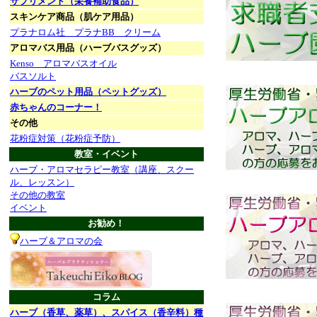
サプリメント（栄養補助食品）
スキンケア商品（肌ケア用品）
プラナロム社 プラナBB クリーム
アロマバス用品（ハーブバスグッズ）
Kenso アロマバスオイル
バスソルト
ハーブのペット用品（ペットグッズ）
赤ちゃんのコーナー！
その他
花粉症対策（花粉症予防）
教室・イベント
ハーブ・アロマセラピー教室（講座、スクー
ル、レッスン）
その他の教室
イベント
お勧め！
ハーブ＆アロマの会
コラム
ハーブ（香草、薬草）、スパイス（香辛料）種