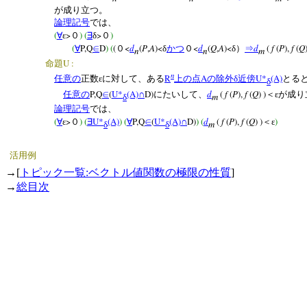
が成り立つ。
論理記号
では、
(
>
) (
>
)
∀
ε
０
∃
δ
０
(
P,Q
D
) (
(
<
d
(
P
,
A
)<
<
d
(
Q
,
A
)<
d
(
f
(
P
),
f
(
Q
∀
∈
０
δ
かつ
０
δ）
⇒
n
n
m
U :
命題
n
R
A
U*
(A)
任意の
正数εに対して、ある
上の点
の除外δ近傍
とる
δ
P,Q
(
U*
(A)
D)
d
(
f
(
P
),
f
(
Q
) )
任意の
∈
∩
にたいして、
＜εが成り
m
δ
論理記号
では、
(
>
) (
U*
(A)
)
(
P,Q
(
U*
(A)
D)
) (
d
(
f
(
P
),
f
(
Q
) )
)
∀
ε
０
∃
∀
∈
∩
＜ε
m
δ
δ
活用例
→[
トピック一覧:ベクトル値関数の極限の性質
]
→
総目次