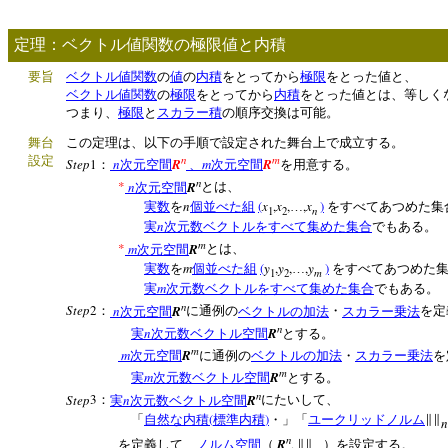
定理：ベクトル値関数の極限値と内積
要旨
ベクトル値関数
の
値
の
内積
をとってから
極限
をとった値と、
ベクトル値関数
の
極限
をとってから
内積
をとった値とは、等しく
つまり、
極限
と
スカラー積
の順序交換は可能。
舞台
この定理は、以下の手順で設定された舞台上で成立する。
n
m
設定
Step
1
n
R
m
R
：
次元空間
、
次元空間
を用意する。
n
*
n
R
次元空間
とは、
n
(
x
,
x
,
,
x
)
実数
を
個並べた組
…
をすべてあつめた集
n
1
2
n
実
次元数ベクトルをすべて集めた集合
でもある。
m
*
m
R
次元空間
とは、
m
(
y
,
y
,
,
y
)
実数
を
個並べた組
…
をすべてあつめた
m
1
2
m
実
次元数ベクトルをすべて集めた集合
でもある。
n
Step
2
n
R
：
次元空間
に通例の
ベクトルの加法
・
スカラー乗法
を定
n
n
R
実
次元数ベクトル空間
とする。
m
m
R
次元空間
に通例の
ベクトルの加法
・
スカラー乗法
を
m
m
R
実
次元数ベクトル空間
とする。
n
Step
3
n
R
：
実
次元数ベクトル空間
にたいして、
(
)
「
自然な内積
標準内積
・」「
ユークリッドノルム
∥∥
n
n
R
,
を定義して、
ノルム空間
（
∥∥
）を設定する。