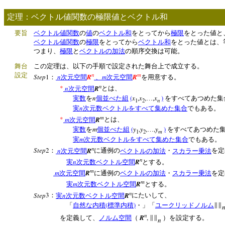
定理：ベクトル値関数の極限値とベクトル和
要旨
ベクトル値関数
の
値
の
ベクトル和
をとってから
極限
をとった値と
ベクトル値関数
の
極限
をとってから
ベクトル和
をとった値とは、
つまり、
極限
と
ベクトルの加法
の順序交換は可能。
舞台
この定理は、以下の手順で設定された舞台上で成立する。
n
m
設定
Step
1
n
R
m
R
：
次元空間
、
次元空間
を用意する。
n
*
n
R
次元空間
とは、
n
(
x
,
x
,
,
x
)
実数
を
個並べた組
…
をすべてあつめた集
n
1
2
n
実
次元数ベクトルをすべて集めた集合
でもある。
m
*
m
R
次元空間
とは、
m
(
y
,
y
,
,
y
)
実数
を
個並べた組
…
をすべてあつめた
m
1
2
m
実
次元数ベクトルをすべて集めた集合
でもある。
n
Step
2
n
R
：
次元空間
に通例の
ベクトルの加法
・
スカラー乗法
を定
n
n
R
実
次元数ベクトル空間
とする。
m
m
R
次元空間
に通例の
ベクトルの加法
・
スカラー乗法
を定
m
m
R
実
次元数ベクトル空間
とする。
n
Step
3
n
R
：
実
次元数ベクトル空間
にたいして、
(
)
「
自然な内積
標準内積
・」「
ユークリッドノルム
∥∥
n
R
,
を定義して、
ノルム空間
（
∥∥
）を設定する。
n