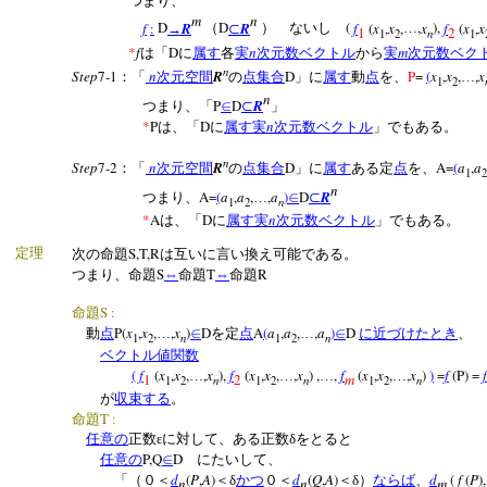
つまり、
m
n
f
:
D
R
D
R
(
f
(
x
,
x
,
,
x
),
f
(
x
,
x
→
（
⊂
） ないし
…
1
2
n
1
2
1
*
f
D
n
m
は「
に
属す
各
実
次元数ベクトル
から
実
次元数ベク
n
Step
7-1
n
R
D
P
=
(
x
,
x
,
,
x
：「
次元空間
の
点集合
」に
属す
動
点
を、
…
1
2
n
P
D
R
つまり、「
∈
⊂
」
*
P
D
n
は、「
に
属す
実
次元数ベクトル
」でもある。
n
Step
7-2
n
R
D
A=
(
a
,
a
：「
次元空間
の
点集合
」に
属す
ある定
点
を、
1
2
n
A=
(
a
,
a
,
,
a
)
D
R
つまり、
…
∈
⊂
n
1
2
*
A
D
n
は、「
に
属す
実
次元数ベクトル
」でもある。
S,T,R
定理
次の命題
は互いに言い換え可能である。
S
T
R
つまり、命題
⇔
命題
⇔
命題
S :
命題
P(
x
,
x
,
,
x
)
D
A
(
a
,
a
,
,
a
)
D
動
点
…
∈
を定
点
…
∈
に近づけたとき
、
n
n
1
2
1
2
ベクトル値関数
(
f
(
x
,
x
,
,
x
),
f
(
x
,
x
,
,
x
) ,
,
f
(
x
,
x
,
,
x
)
)
=
f
(P) =
f
…
…
…
…
1
2
m
n
n
n
1
2
1
2
1
2
が
収束する
。
T :
命題
任意の
正数εに対して、ある正数δをとると
P,Q
D
任意の
∈
にたいして、
d
(
P
,
A
)
d
(
Q
,
A
)
d
(
f
(
P
)
「（０＜
＜δ
かつ
０＜
＜δ）
ならば
、
n
n
m