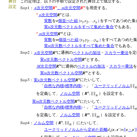
舞台
この定理は、以下の手順で設定された舞台上で成立する。
n
m
設定
Step
1
n
R
m
R
：
次元空間
、
次元空間
を用意する。
n
*
n
R
次元空間
とは、
n
(
x
,
x
,
,
x
)
実数
を
個並べた組
…
をすべてあつめた集
n
1
2
n
実
次元数ベクトルをすべて集めた集合
でもある。
m
*
m
R
次元空間
とは、
m
(
y
,
y
,
,
y
)
実数
を
個並べた組
…
をすべてあつめた
m
1
2
m
実
次元数ベクトルをすべて集めた集合
でもある。
n
Step
2
n
R
：
次元空間
に通例の
ベクトルの加法
・
スカラー乗法
を定
n
n
R
実
次元数ベクトル空間
とする。
m
M
R
次元空間
に通例の
ベクトルの加法
・
スカラー乗法
を
m
m
R
実
次元数ベクトル空間
とする。
n
Step
3
n
R
：
実
次元数ベクトル空間
にたいして、
(
)
「
自然な内積
標準内積
・」「
ユークリッドノルム
∥∥
n
n
R
,
を定義して、
ノルム空間
（
∥∥
）を設定する。
n
m
m
R
実
次元数ベクトル空間
にたいして、
(
)
「
自然な内積
標準内積
・」「
ユークリッドノルム
∥∥
m
R
,
を定義して、
ノルム空間
（
∥∥
）を設定する。
m
n
Step
4
R
,
：
ノルム空間
（
∥∥
）にたいして、
n
d
(
x
,
x
' )=
x
x
'
ユークリッドノルムから定めた距離
∥
－
n
n