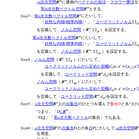
m
m
R
次元空間
に通例の
ベクトルの加法
・
スカラー乗法
を
m
m
R
実
次元数ベクトル空間
とする。
n
Step
3
n
R
：
実
次元数ベクトル空間
にたいして、
(
)
「
自然な内積
標準内積
・」「
ユークリッドノルム
∥∥
n
n
R
,
を定義して、
ノルム空間
（
∥∥
）を設定する。
n
m
m
R
実
次元数ベクトル空間
にたいして、
(
)
「
自然な内積
標準内積
・」「
ユークリッドノルム
∥∥
m
R
,
を定義して、
ノルム空間
（
∥∥
）を設定する。
m
n
Step
4
R
,
：
ノルム空間
（
∥∥
）にたいして、
n
d
(
x
,
x
' )=
x
x
'
ユークリッドノルムから定めた距離
∥
－
n
n
(
R
,
d
)
を定義して、
ユークリッド空間
を設定する。
n
m
R
,
ノルム空間
（
∥∥
）にたいして、
m
d
(
y
,
y
' )=
y
y
'
ユークリッドノルムから定めた距離
∥
－
∥
m
m
(
R
,
d
)
を定義して、
ユークリッド空間
を設定する。
m
n
Step
5
n
R
D
：
次元空間
上の
点集合
のひとつを選んで
集合
と名づけ
n
D
R
つまり、「
⊂
」
*
D
n
は、「
実
次元数ベクトル
の集合」でもある。
n
Step
6
n
R
D
P
m
R
：
次元空間
の
点集合
上の各
点
にたいして
次元空間
を用意。