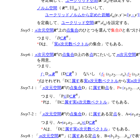
(
R
,
d
)
を定義して、
ユークリッド空間
を設定する。
n
m
R
,
ノルム空間
（
∥∥
）にたいして、
m
d
(
y
,
y
' )=
y
y
'
ユークリッドノルムから定めた距離
∥
－
∥
m
m
(
R
,
d
)
を定義して、
ユークリッド空間
を設定する。
m
n
Step
5
n
R
D
：
次元空間
上の
点集合
のひとつを選んで
集合
と名づけ
n
D
R
つまり、「
⊂
」
*
D
n
は、「
実
次元数ベクトル
の集合」でもある。
n
Step
6
n
R
D
P
m
R
：
次元空間
の
点集合
上の各
点
にたいして
次元空間
を用意。
つまり、
m
n
f
:
D
R
D
R
(
f
(
x
,
x
,
,
x
),
f
(
x
,
x
→
（
⊂
） ないし
…
1
2
n
1
2
1
*
f
D
n
m
はそれぞれ「
に
属す
各
実
次元数ベクトル
から
実
次
n
Step
7-1
n
R
D
P
=
(
x
,
x
,
,
x
：「
次元空間
の
点集合
」に
属す
動
点
を、
…
1
2
n
P
D
R
つまり、「
∈
⊂
」
*
P
D
n
は、「
に
属す
実
次元数ベクトル
」でもある。
n
Step
7-2
n
R
D
A=
(
a
,
a
：「
次元空間
の
点集合
」に
属す
ある定
点
を、
1
2
n
A=
(
a
,
a
,
,
a
)
D
R
つまり、
…
∈
⊂
n
1
2
*
A
D
n
は、「
に
属す
実
次元数ベクトル
」でもある。
m
Step
8
m
R
B=
(
b
,
b
,
,
b
)
：「
次元空間
」に
属す
ある定
点
を、
…
で表
m
1
2