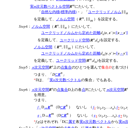
n
m
m
R
実
次元数ベクトル空間
にたいして、
(
)
「
自然な内積
標準内積
・」「
ユークリッドノルム
∥∥
m
R
,
を定義して、
ノルム空間
（
∥∥
）を設定する。
m
n
Step
4
R
,
：
ノルム空間
（
∥∥
）にたいして、
n
d
(
x
,
x
' )=
x
x
'
ユークリッドノルムから定めた距離
∥
－
n
n
(
R
,
d
)
を定義して、
ユークリッド空間
を設定する。
n
m
R
,
ノルム空間
（
∥∥
）にたいして、
m
d
(
y
,
y
' )=
y
y
'
ユークリッドノルムから定めた距離
∥
－
∥
m
m
(
R
,
d
)
を定義して、
ユークリッド空間
を設定する。
m
n
Step
5
n
R
D
：
次元空間
上の
点集合
のひとつを選んで
集合
と名づけ
n
D
R
つまり、「
⊂
」
*
D
n
は、「
実
次元数ベクトル
の集合」でもある。
n
Step
6
n
R
D
P
m
R
：
次元空間
の
点集合
上の各
点
にたいして
次元空間
を用意。
つまり、
m
n
f
:
D
R
D
R
(
f
(
x
,
x
,
,
x
),
f
(
x
,
x
→
（
⊂
） ないし
…
1
2
n
1
2
1
m
n
g
:
D
R
D
R
(
g
(
x
,
x
,
,
x
),
g
(
x
→
（
⊂
） ないし
…
1
2
n
1
2
1
*
f
,
g
D
n
m
はそれぞれ「
に
属す
各
実
次元数ベクトル
から
実
n
Step
7-1
n
R
D
P
=
(
x
,
x
,
,
x