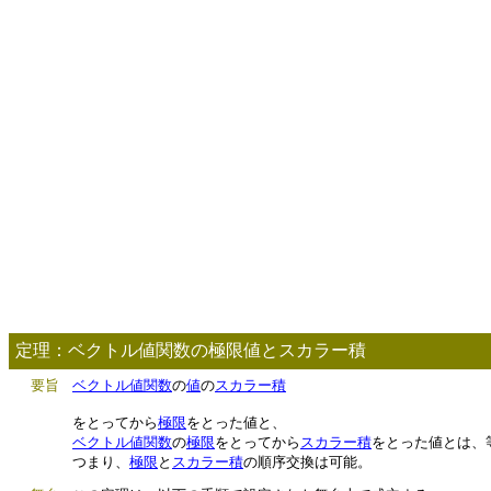
定理：ベクトル値関数の極限値とスカラー積
要旨
ベクトル値関数
の
値
の
スカラー積
をとってから
極限
をとった値と、
ベクトル値関数
の
極限
をとってから
スカラー積
をとった値とは、
つまり、
極限
と
スカラー積
の順序交換は可能。