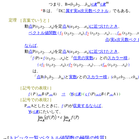
m
m
B=(
b
,
b
,
,
b
)
R
R
つまり、
…
∈
∈
m
1
2
*
B
D
m
は、「
に
属す
実
次元数ベクトル
」でもある。
[
]
定理
言葉でいうと
P(
x
,
x
,
,
x
)
A
(
a
,
a
,
,
a
)
動
点
…
を定
点
…
に近づけたとき
、
n
n
1
2
1
2
(
f
(
x
,
x
,
,
x
),
f
(
x
,
x
,
,
x
) ,
,
f
(
x
,
x
,
,
x
ベクトル値関数
…
…
…
…
1
2
m
n
n
1
2
1
2
1
2
(
n
点
実
次元数ベク
ならば
、
P(
x
,
x
,
,
x
)
A
(
a
,
a
,
,
a
)
動
点
…
を定
点
…
に近づけたとき
、
n
n
1
2
1
2
f
(P) =
f
(
x
,
x
,
,
x
)
c
「
…
と『
任意の
実数
』との
スカラー積
」
n
1
2
(
c
f
(
x
,
x
,
,
x
),
c
f
(
x
,
x
,
,
x
) ,
,
c
f
(
x
,
x
,
,
x
)
)
…
…
…
…
1
2
m
n
n
n
1
2
1
2
1
2
は、
B
(
b
,
b
,
,
b
)
c
(
cb
,
cb
,
,
cb
)
「
点
…
と
実数
との
スカラー積
」
…
m
m
1
2
1
2
[
1
]
記号での表現
f
(
P
)
B
(
P
A
)
(
c
R
)
(
c
f
(
P
)
c
B
(
P
A
)
)
→
→
⇒
∀
∈
→
→
[
2
]
記号での表現
P
A
f
(
P
)
→
としたときに、
が
収束する
ならば
、
c
R
∀
∈
にたいして、
→[
トピック一覧:ベクトル値関数の極限の性質
]