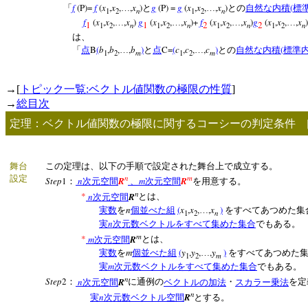
f
(P)=
f
(
x
,
x
,
,
x
)
g
(P) =
g
(
x
,
x
,
,
x
)
(
「
…
と
…
との
自然な内積
標
n
n
1
2
1
2
f
(
x
,
x
,
,
x
)
g
(
x
,
x
,
,
x
)+
f
(
x
,
x
,
,
x
)
g
(
x
,
x
,
,
x
…
…
…
…
1
1
2
2
n
n
n
n
1
2
1
2
1
2
1
2
は、
B
(
b
,
b
,
,
b
)
C=
(
c
,
c
,
,
c
)
(
「
点
…
と
点
…
との
自然な内積
標準
m
m
1
2
1
2
→[
トピック一覧:ベクトル値関数の極限の性質
]
→
総目次
定理：ベクトル値関数の極限に関するコーシーの判定条件
舞台
この定理は、以下の手順で設定された舞台上で成立する。
n
m
設定
Step
1
n
R
m
R
：
次元空間
、
次元空間
を用意する。
n
*
n
R
次元空間
とは、
n
(
x
,
x
,
,
x
)
実数
を
個並べた組
…
をすべてあつめた集
n
1
2
n
実
次元数ベクトルをすべて集めた集合
でもある。
m
*
m
R
次元空間
とは、
m
(
y
,
y
,
,
y
)
実数
を
個並べた組
…
をすべてあつめた
m
1
2
m
実
次元数ベクトルをすべて集めた集合
でもある。
n
Step
2
n
R
：
次元空間
に通例の
ベクトルの加法
・
スカラー乗法
を定
n
n
R
実
次元数ベクトル空間
とする。