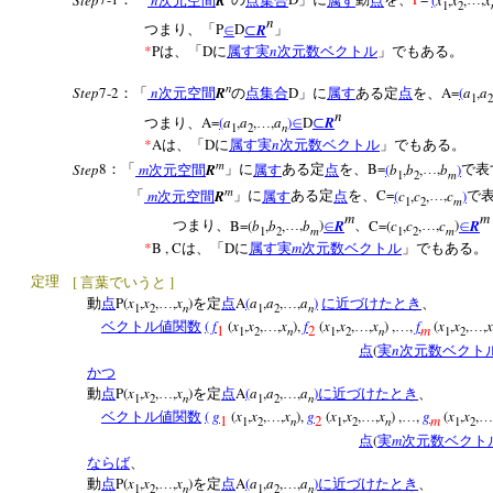
：「
次元空間
の
点集合
」に
属す
動
点
を、
…
1
2
n
P
D
R
つまり、「
∈
⊂
」
*
P
D
n
は、「
に
属す
実
次元数ベクトル
」でもある。
n
Step
7-2
n
R
D
A=
(
a
,
a
：「
次元空間
の
点集合
」に
属す
ある定
点
を、
1
2
n
A=
(
a
,
a
,
,
a
)
D
R
つまり、
…
∈
⊂
n
1
2
*
A
D
n
は、「
に
属す
実
次元数ベクトル
」でもある。
m
Step
8
m
R
B=
(
b
,
b
,
,
b
)
：「
次元空間
」に
属す
ある定
点
を、
…
で表
m
1
2
m
m
R
C=
(
c
,
c
,
,
c
)
「
次元空間
」に
属す
ある定
点
を、
…
m
1
2
m
m
B=(
b
,
b
,
,
b
)
R
C=(
c
,
c
,
,
c
)
R
つまり、
…
∈
、
…
∈
m
m
1
2
1
2
*
B , C
D
m
は、「
に
属す
実
次元数ベクトル
」でもある
[
]
定理
言葉でいうと
P(
x
,
x
,
,
x
)
A
(
a
,
a
,
,
a
)
動
点
…
を定
点
…
に近づけたとき
、
n
n
1
2
1
2
(
f
(
x
,
x
,
,
x
),
f
(
x
,
x
,
,
x
) ,
,
f
(
x
,
x
,
,
x
ベクトル値関数
…
…
…
…
1
2
m
n
n
1
2
1
2
1
2
(
n
点
実
次元数ベクト
かつ
P(
x
,
x
,
,
x
)
A
(
a
,
a
,
,
a
)
動
点
…
を定
点
…
に近づけたとき
、
n
n
1
2
1
2
(
g
(
x
,
x
,
,
x
),
g
(
x
,
x
,
,
x
) ,
,
g
(
x
,
x
,
ベクトル値関数
…
…
…
…
1
2
m
n
n
1
2
1
2
1
2
(
m
点
実
次元数ベクト
ならば
、
P(
x
,
x
,
,
x
)
A
(
a
,
a
,
,
a
)
動
点
…
を定
点
…
に近づけたとき
、
n
n
1
2
1
2