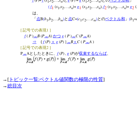
f
(P)=
f
(
x
,
x
,
,
x
)
g
(P) =
g
(
x
,
x
,
,
x
)
「
…
と
…
との
ベクトル和
」
n
n
1
2
1
2
(
f
(
x
,
x
,
,
x
)+
g
(
x
,
x
,
,
x
),
f
(
x
,
x
,
,
x
)+
g
(
…
…
…
1
1
2
2
n
n
n
1
2
1
2
1
2
は、
B
(
b
,
b
,
,
b
)
C=
(
c
,
c
,
,
c
)
(
b
+
「
点
…
と
点
…
との
ベクトル和
」
m
m
1
2
1
2
1
[
1
]
記号での表現
f
(
P
)
B
(
P
A
)
g
(
P
)
C
(
P
A
)
→
→
かつ
→
→
f
(
P
)
g
(
P
) }
B
C
(
P
A
)
⇒
{
＋
→
＋
→
[
2
]
記号での表現
P
A
f
(
P
)
,
g
(
P
)
→
としたときに、
が
収束する
ならば
、
→[
トピック一覧:ベクトル値関数の極限の性質
]
→
総目次