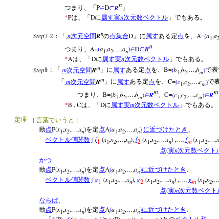
n
P
D
R
つまり、「
∈
⊂
」
*
P
D
n
は、「
に
属す
実
次元数ベクトル
」でもある。
n
Step
7-2
n
R
D
A=
(
a
,
a
：「
次元空間
の
点集合
」に
属す
ある定
点
を、
1
n
A=
(
a
,
a
,
,
a
)
D
R
つまり、
…
∈
⊂
n
1
2
*
A
D
n
は、「
に
属す
実
次元数ベクトル
」でもある。
m
Step
8
m
R
B=
(
b
,
b
,
,
b
)
：「
次元空間
」に
属す
ある定
点
を、
…
で表
m
1
2
m
m
R
C=
(
c
,
c
,
,
c
)
「
次元空間
」に
属す
ある定
点
を、
…
で
m
1
2
m
m
B=
(
b
,
b
,
,
b
)
R
C=
(
c
,
c
,
,
c
)
R
つまり、
…
∈
、
…
∈
m
m
1
2
1
2
*
B , C
D
m
は、「
に
属す
実
次元数ベクトル
」でもある
[
]
定理
言葉でいうと
P(
x
,
x
,
,
x
)
A
(
a
,
a
,
,
a
)
動
点
…
を定
点
…
に近づけたとき
、
n
n
1
2
1
2
(
f
(
x
,
x
,
,
x
),
f
(
x
,
x
,
,
x
) ,
,
f
(
x
,
x
,
,
ベクトル値関数
…
…
…
…
1
2
m
n
n
1
2
1
2
1
2
(
n
点
実
次元数ベクト
かつ
P(
x
,
x
,
,
x
)
A
(
a
,
a
,
,
a
)
動
点
…
を定
点
…
に近づけたとき
、
n
n
1
2
1
2
(
g
(
x
,
x
,
,
x
),
g
(
x
,
x
,
,
x
) ,
,
g
(
x
,
x
,
ベクトル値関数
…
…
…
1
2
m
n
n
1
2
1
2
1
2
(
m
点
実
次元数ベクト
ならば
、
P(
x
,
x
,
,
x
)
A
(
a
,
a
,
,
a
)
動
点
…
を定
点
…
に近づけたとき
、
n
n
1
2
1
2