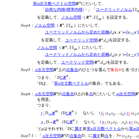
m
m
R
実
次元数ベクトル空間
にたいして、
(
)
「
自然な内積
標準内積
・」「
ユークリッドノルム
∥∥
m
R
,
を定義して、
ノルム空間
（
∥∥
）を設定する。
m
n
Step
4
R
,
：
ノルム空間
（
∥∥
）にたいして、
n
d
(
x
,
x
' )=
x
x
'
ユークリッドノルムから定めた距離
∥
－
n
n
(
R
,
d
)
を定義して、
ユークリッド空間
を設定する。
n
m
R
,
ノルム空間
（
∥∥
）にたいして、
m
d
(
y
,
y
' )=
y
y
'
ユークリッドノルムから定めた距離
∥
－
m
m
(
R
,
d
)
を定義して、
ユークリッド空間
を設定する。
m
n
Step
5
n
R
D
：
次元空間
上の
点集合
のひとつを選んで
集合
と名づけ
n
D
R
つまり、「
⊂
」
*
D
n
は、「
実
次元数ベクトル
の集合」でもある。
n
Step
6
n
R
D
P
m
R
：
次元空間
の
点集合
上の各
点
にたいして
次元空間
を用意。
つまり、
m
n
f
:
D
R
D
R
(
f
(
x
,
x
,
,
x
),
f
(
x
,
x
→
（
⊂
） ないし
…
1
2
n
1
2
1
m
n
g
:
D
R
D
R
(
g
(
x
,
x
,
,
x
),
g
(
x
→
（
⊂
） ないし
…
1
2
n
1
2
1
*
f
,
g
D
n
m
はそれぞれ「
に
属す
各
実
次元数ベクトル
から
実
n
Step
7-1
n
R
D
P
=
(
x
,
x
,
,
x
：「
次元空間
の
点集合
」に
属す
動
点
を、
…
1
2