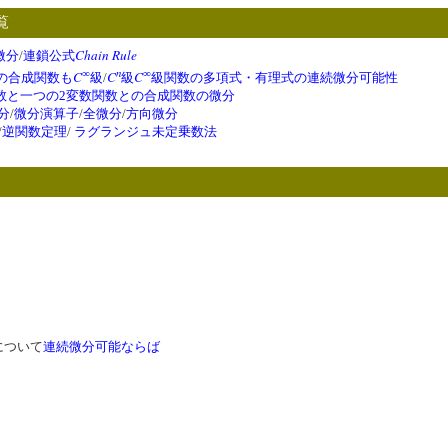
覧
Chain Rule
微分
/
連鎖公式
n
∞
∞
C
C
C
の合成関数も
級
/
級
級関数の多項式・有理式の連続微分可能性
数と一つの2変数関数との合成関数の微分
分
/
微分演算子
/
全微分
/
方向微分
/
逆関数定理
/
ラグランジュ未定乗数法
について
連続微分可能
ならば