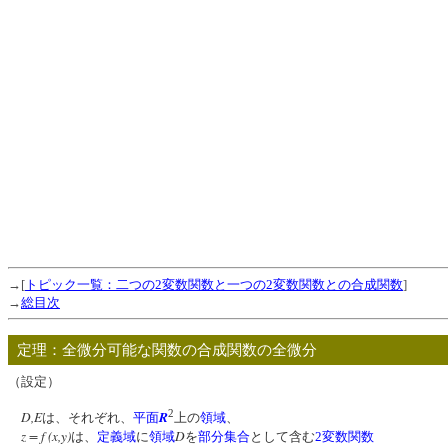
→[
トピック一覧：二つの2変数関数と一つの2変数関数との合成関数
]
→
総目次
定理：全微分可能な関数の合成関数の全微分
（設定）
2
D,E
R
は、それぞれ、
平面
上の
領域
、
z = f (x,y)
D
は、
定義域
に
領域
を
部分集合
として含む
2変数関数