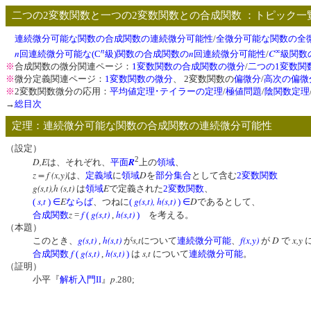
二つの2変数関数と一つの2変数関数との合成関数 ：トピック一
連続微分可能な関数の合成関数の連続微分可能性
/
全微分可能な関数の全
n
∞
n
n
C
回連続微分可能な(C
級)関数の合成関数の
回連続微分可能性
/
級関数
※
合成関数の微分関連ページ：
1変数関数の合成関数の微分
/
二つの1変数関
※
微分定義関連ページ：
1変数関数の微分
、 2変数関数の
偏微分
/
高次の偏微
※
2変数関数微分の応用：
平均値定理･テイラーの定理
/
極値問題
/
陰関数定理
→
総目次
定理：連続微分可能な関数の合成関数の連続微分可能性
（設定）
2
D,E
R
は、それぞれ、
平面
上の
領域
、
z = f (x,y)
D
は、
定義域
に
領域
を
部分集合
として含む
2変数関数
g(s,t),h (s,t)
E
は
領域
で定義された
2変数関数
、
s,t
E
g(s,t)
,
h(s,t)
D
(
)
∈
ならば
、つねに
(
)
∈
であるとして、
z
f
g(s,t)
h(s,t)
合成関数
=
(
,
)
を考える。
（本題）
g(s,t)
h(s,t)
s,t
f(x,y)
D
x,y
このとき、
,
が
について
連続微分可能
、
が
で
f
g(s,t)
h(s,t)
s,t
合成関数
(
,
)
は
について
連続微分可能
。
（証明）
p
小平『
解析入門II
』
.280;