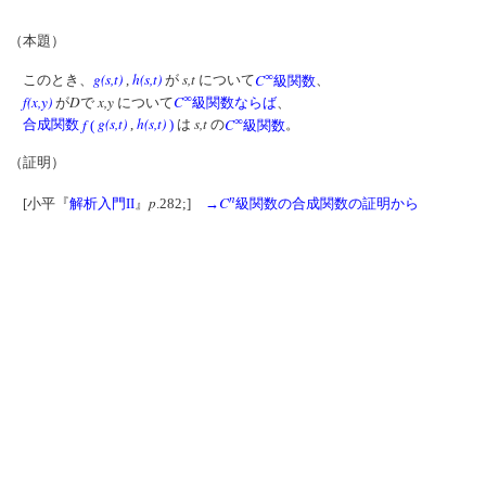
（本題）
∞
g(s,t)
h(s,t)
s,t
C
このとき、
,
が
について
級関数
、
∞
f(x,y)
D
x,y
C
が
で
について
級関数
ならば
、
∞
f
g(s,t)
h(s,t)
s,t
C
合成関数
(
,
)
は
の
級関数
。
（証明）
n
p
C
[小平『
解析入門II
』
.282;]
→
級関数の合成関数の証明から