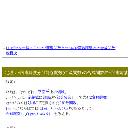
→[
トピック一覧：二つの2変数関数と一つの2変数関数との合成関数
]
→
総目次
n
n
C
n
定理：
回連続微分可能な関数(
級関数)の合成関数の
回連続
（設定）
2
D,E
R
は、それぞれ、
平面
上の
領域
、
z = f (x,y)
D
は、
定義域
に
領域
を
部分集合
として含む
2変数関数
g(s,t),h (s,t)
E
は
領域
で定義された
2変数関数
、
s,t
E
g(s,t)
,
h(s,t)
D
(
)
∈
ならばつねに
(
)
∈
であるとして、
z
f
g(s,t)
h(s,t)
合成関数
=
(
,
)
を考える。
（本題）