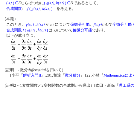
s,t
E
g(s,t)
,
h(s,t)
D
(
)
∈
ならばつねに
(
)
∈
であるとして、
z
f
g(s,t)
h(s,t)
合成関数
=
(
,
)
を考える。
（本題）
g(s,t)
h(s,t)
s,t
f(x,y)
D
このとき、
,
が
について
偏微分可能
、
が
で
全微分可能
f
g(s,t)
h(s,t)
s,t
合成関数
(
,
)
は
について
偏微分可能
であり、
以下が成り立つ。
differential
（証明1～微分
を用いて）
[小平『
解析入門II
』.281;和達『
微分積分
』122;小林『
Mathematica
（証明2～1変数関数と2変数関数の合成則から導出）[吹田・新保『
理工系