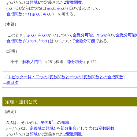
g(s,t),h (s,t)
E
は
領域
で定義された
2変数関数
、
s,t
E
g(s,t)
,
h(s,t)
D
(
)
∈
ならばつねに
(
)
∈
であるとして、
z
f
g(s,t)
h(s,t)
合成関数
=
(
,
)
を考える。
（本題）
g(s,t)
h(s,t)
s,t
f(x,y)
D
このとき、
,
が
について
全微分可能
、
が
で
全微分可能
f
g(s,t)
h(s,t)
s,t
合成関数
(
,
)
は
について
全微分可能
である。
（証明）
小平『
解析入門II
』p.281;和達『
微分積分
』p.122;
→[
トピック一覧：二つの2変数関数と一つの2変数関数との合成関数
]
→
総目次
定理：連鎖公式
（設定）
2
D,E
R
は、それぞれ、
平面
上の
領域
、
z = f (x,y)
D
は、
定義域
に
領域
を
部分集合
として含む
2変数関数
g(s,t),h (s,t)
E
は
領域
で定義された
2変数関数
、