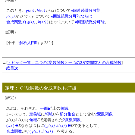
g(s,t)
h(s,t)
s,t
n
このとき、
,
が
について
回連続微分可能
、
f(x,y)
D
x,y
n
が
で
について
回連続微分可能
ならば
f
g(s,t)
h(s,t)
s,t
n
合成関数
(
,
)
は
について
回連続微分可能
。
（証明）
p
[小平『
解析入門II
』
.282;]
→[
トピック一覧：二つの2変数関数と一つの2変数関数との合成関数
]
→
総目次
∞
∞
C
C
定理：
級関数の合成関数も
級
（設定）
2
D,E
R
は、それぞれ、
平面
上の
領域
、
z = f (x,y)
D
は、
定義域
に
領域
を
部分集合
として含む
2変数関数
g(s,t),h (s,t)
E
は
領域
で定義された
2変数関数
、
s,t
E
g(s,t)
,
h(s,t)
D
(
)
∈
ならばつねに
(
)
∈
であるとして、
z
f
g(s,t)
h(s,t)
合成関数
=
(
,
)
を考える。