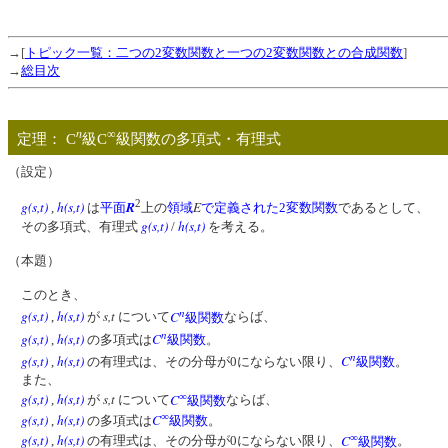
→[
トピック一覧：二つの2変数関数と一つの2変数関数との合成関数
]
→
総目次
n
∞
定理： C
級C
級関数の多項式・有理式
（設定）
2
g(s,t)
h(s,t)
R
E
,
は
平面
上の
領域
で定義された
2変数関数
であるとして、
g(s,t)
h(s,t)
その多項式、有理式
/
を考える。
（本題）
このとき、
n
g(s,t)
h(s,t)
s,t
C
,
が
について
級関数
ならば、
n
g(s,t)
h(s,t)
C
,
の多項式は
級関数
。
n
g(s,t)
h(s,t)
C
,
の有理式は、その分母が0にならない限り、
級関数
。
また、
∞
g(s,t)
h(s,t)
s,t
C
,
が
について
級関数
ならば、
∞
g(s,t)
h(s,t)
C
,
の多項式は
級関数
。
∞
g(s,t)
h(s,t)
C
,
の有理式は、その分母が0にならない限り、
級関数
。