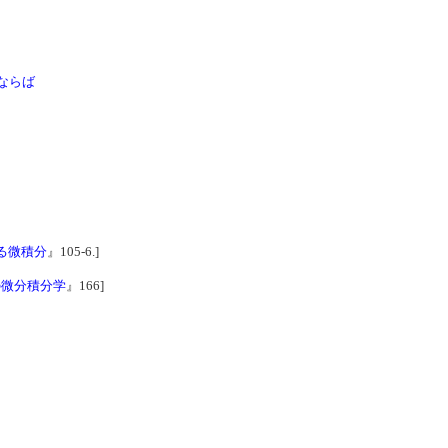
ならば
による微積分
』105-6.]
の微分積分学
』166]