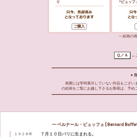
り
*ビュッフ
─ 絵画の
←
●
画廊には常時展示していない作品もございま
の絵画をご覧にお越し下さるお客様は、予め
━ ベルナール・ビュッフェ [ Bernard Buffet
７月１０日パリに生まれる。
１９２８年