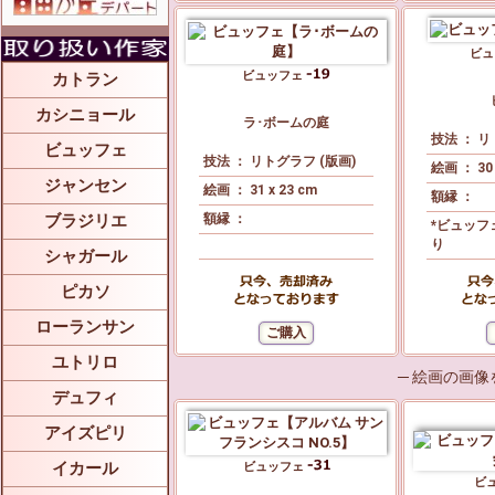
ビ
ビュッフェ
カトラン
カシニョール
ラ･ボームの庭
技法 ： リ
ビュッフェ
技法 ： リトグラフ (版画)
絵画 ： 30 
ジャンセン
絵画 ： 31 x 23 cm
額縁 ：
ブラジリエ
額縁 ：
*ビュッフ
り
シャガール
ピカソ
ローランサン
ユトリロ
─ 絵画の画
デュフィ
アイズピリ
イカール
ビュッフェ
ビ