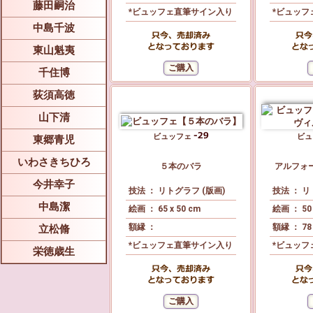
藤田嗣治
*ビュッフェ直筆サイン入り
*ビュッフ
中島千波
東山魁夷
千住博
荻須高徳
山下清
ビュッフェ
ビ
東郷青児
いわさきちひろ
５本のバラ
アルフォ
今井幸子
技法 ： リトグラフ (版画)
技法 ： リ
中島潔
絵画 ： 65 x 50 cm
絵画 ： 50 
額縁 ：
額縁 ： 78 
立松脩
*ビュッフェ直筆サイン入り
*ビュッフ
栄徳歳生