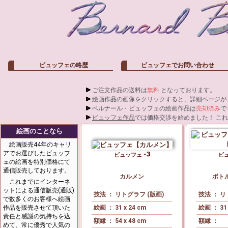
ビュッフェの略歴
ビュッフェでお問い合わせ
ご注文作品の送料は
無料
となっております。
絵画作品の画像をクリックすると、詳細ページが
ベルナール・ビュッフェの絵画作品は
売却済み
で
ビュッフェ作品
では価格交渉を始めました！ こ
絵画のことなら
絵画販売44年のキャリ
アでお選びしたビュッフ
ビュッフェ
ビ
ェの絵画を特別価格にて
通信販売しております。
カルメン
ボト
これまでにインターネ
ットによる通信販売(通販)
技法 ： リトグラフ (版画)
技法 ： リ
で数多くのお客様へ絵画
作品を販売させて頂いた
絵画 ： 31 x 24 cm
絵画 ： 31 
責任と感謝の気持ちを込
額縁 ： 54 x 48 cm
額縁 ：
めて、常に優秀で人気の