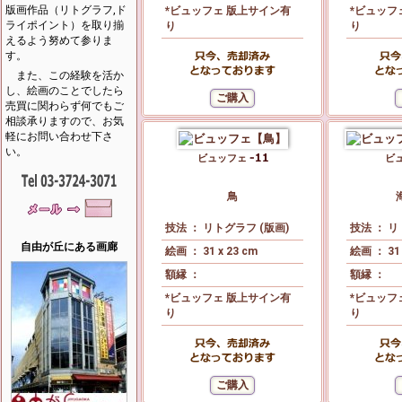
版画作品（リトグラフ,ド
*ビュッフェ 版上サイン有
*ビュッフ
ライポイント）を取り揃
り
り
えるよう努めて参りま
す。
また、この経験を活か
し、絵画のことでしたら
売買に関わらず何でもご
相談承りますので、お気
軽にお問い合わせ下さ
い。
ビュッフェ
ビ
鳥
技法 ： リトグラフ (版画)
技法 ： リ
自由が丘にある画廊
絵画 ： 31 x 23 cm
絵画 ： 31 
額縁 ：
額縁 ：
*ビュッフェ 版上サイン有
*ビュッフ
り
り