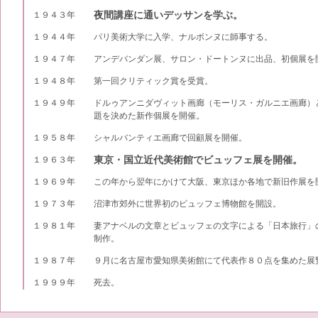
夜間講座に通いデッサンを学ぶ。
１９４３年
１９４４年
パリ美術大学に入学、ナルボンヌに師事する。
１９４７年
アンデバンダン展、サロン・ドートンヌに出品、初個展を
１９４８年
第一回クリティック賞を受賞。
１９４９年
ドルゥアンニダヴィット画廊（モーリス・ガルニエ画廊）
題を決めた新作個展を開催。
１９５８年
シャルバンティエ画廊で回顧展を開催。
東京・国立近代美術館でビュッフェ展を開催。
１９６３年
１９６９年
この年から翌年にかけて大阪、東京ほか各地で新旧作展を
１９７３年
沼津市郊外に世界初のビュッフェ博物館を開設。
１９８１年
妻アナベルの文章とビュッフェの文字による「日本旅行」
制作。
１９８７年
９月に名古屋市愛知県美術館にて代表作８０点を集めた展
１９９９年
死去。