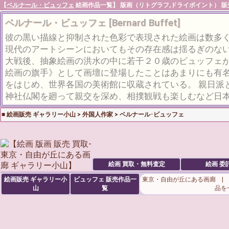
【
ベルナール・ビュッフェ
絵画作品一覧】 版画（リトグラフ,ドライポイント） 販売
ベルナール・ビュッフェ [Bernard Buffet]
彼の黒い描線と抑制された色彩で表現された絵画は数多
現代のアートシーンにおいてもその存在感は揺るぎのな
大戦後、抽象絵画の洪水の中に若干２０歳のビュッフェ
絵画の旗手》として画壇に登場したことはあまりにも有
をはじめ、世界各国の美術館に収蔵されている。 親日派
神社仏閣を廻って親交を深め、相撲観戦も楽しむなど日
■
絵画販売 ギャラリー小山
>
外国人作家
>
ベルナール･ビュッフェ
絵画 買取・無料査定
絵画 委
絵画販売 ギャラリー小
ビュッフェ
販売作品一
東京・自由が丘にある画廊 |
山
覧
品を