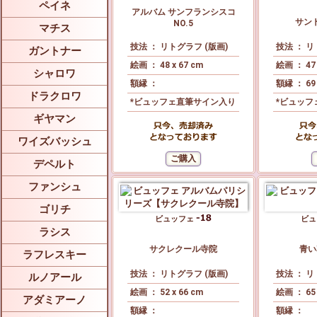
ペイネ
アルバム サンフランシスコ
サン
NO.5
マチス
技法 ： リトグラフ (版画)
技法 ： リ
ガントナー
絵画 ： 48 x 67 cm
絵画 ： 47 
シャロワ
額縁 ：
額縁 ： 69 
ドラクロワ
*ビュッフェ直筆サイン入り
*ビュッフ
ギヤマン
ワイズバッシュ
デペルト
ファンシュ
ゴリチ
ビュッフェ
ビ
ラシス
サクレクール寺院
青い
ラフレスキー
技法 ： リトグラフ (版画)
技法 ： リ
ルノアール
絵画 ： 52 x 66 cm
絵画 ： 65 
アダミアーノ
額縁 ：
額縁 ：