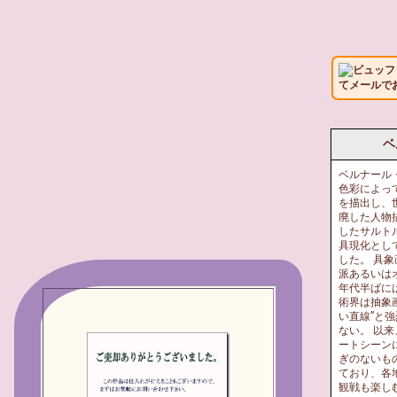
ビュッフ
てメールで
ベ
ベルナール
色彩によっ
を描出し、
廃した人物
したサルト
具現化とし
した。 具
派あるいは
年代半ばに
術界は抽象
い直線”と
ない。 以
ートシーン
ぎのないも
ており、各
観戦も楽し