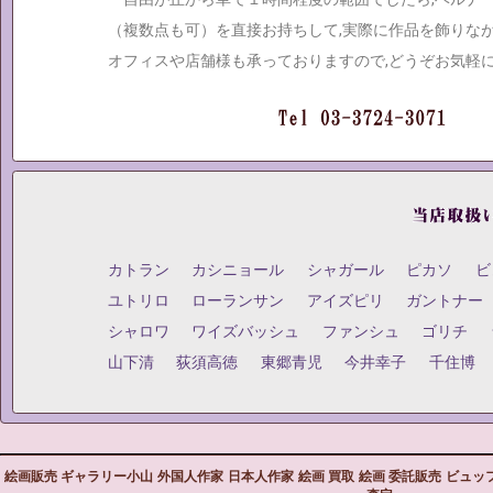
（複数点も可）を直接お持ちして,実際に作品を飾りな
オフィスや店舗様も承っておりますので,どうぞお気軽
カトラン
カシニョール
シャガール
ピカソ
ビ
ユトリロ
ローランサン
アイズピリ
ガントナー
シャロワ
ワイズバッシュ
ファンシュ
ゴリチ
山下清
荻須高徳
東郷青児
今井幸子
千住博
絵画販売 ギャラリー小山
外国人作家
日本人作家
絵画 買取
絵画 委託販売
ビュッ