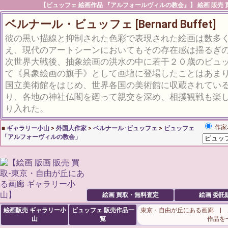
【ビュッフェ 絵画作品 『アルフォールヴィルの教会』】 絵画 販売 買
ベルナール・ビュッフェ [Bernard Buffet]
彼の黒い描線と抑制された色彩で表現された絵画は数多
え、現代のアートシーンにおいてもその存在感は揺るぎ
次世界大戦後、抽象絵画の洪水の中に若干２０歳のビュ
て《具象絵画の旗手》として画壇に登場したことはあま
国立美術館をはじめ、世界各国の美術館に収蔵されている
り、各地の神社仏閣を廻って親交を深め、相撲観戦も楽
り入れた。
作家
■
ギャラリー小山
>
外国人作家
>
ベルナール･ビュッフェ
>
ビュッフェ
「アルフォーヴィルの教会」
絵画 買取・無料査定
絵画 委託
絵画販売 ギャラリー小
ビュッフェ
販売作品一
東京・自由が丘にある画廊 |
山
覧
作品を