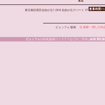
査定
東京都目黒区自由が丘1-28-8 自由が丘デパート 1F
ビュッフェ 版画
当 画廊 一押しの作
ビュッフェ
の絵画,版画(リトグラフなど)のご売却は
絵画 委託