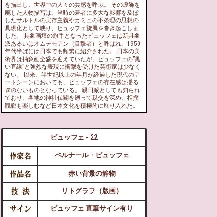
を描出し、世界中の人々の共感を呼ぶ。 その虚飾を
廃した人物描写は、当時の若者に多大な影響を及ぼ
したサルトルの実存主義やカミュの不条理の思想の
具現化として映り、ビュッフェ旋風を巻き起こしま
した。 具象画壇の旗手となったビュッフェは新具象
派あるいはオムテモアン（目撃者）と呼ばれ、1950
年代半ばには日本でも頻繁に紹介された。 日本の美
術界は抽象画全盛を迎えていたが、ビュッフェの”黒
い直線”と強烈な表現に衝撃を受けた芸術家は少なく
ない。 以来、半世紀以上の年月が経過した現代のア
ートシーンにおいても、ビュッフェの存在感は揺る
ぎのないものとなっている。 親日派としても知られ
ており、各地の神社仏閣を廻って親交を深め、相撲
観戦も楽しむなど日本文化を積極的に取り入れた。
ビュッフェ - 22
ベルナール・ビュッフェ
赤い背景の静物
リトグラフ（版画）
ビュッフェ 直筆サイン有り