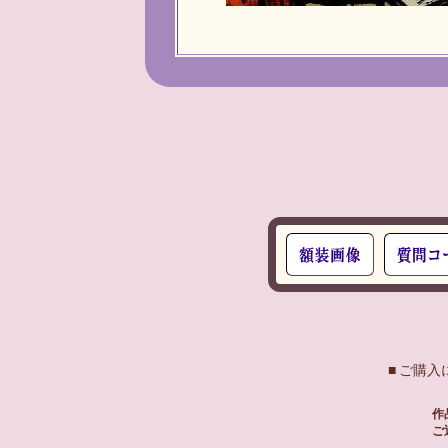
■ ご購
作
ご