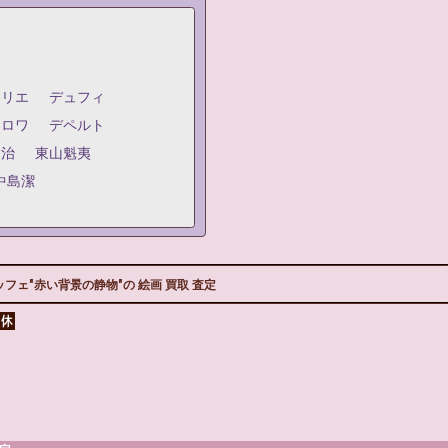
ジリエ
デュフィ
クロワ
デペルト
嗣治
東山魁夷
中島潔
フェ"赤い背景の静物"の 絵画 買取 査定