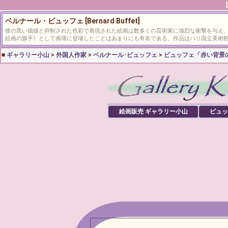
【
ベルナール・ビュッフェ [Bernard Buffet]
彼の黒い描線と抑制された色彩で表現された絵画は数多くの芸術家に強烈な衝撃を与え
絵画の旗手》として画壇に登場したことはあまりにも有名である。作品はパリ国立美術館
■
ギャラリー小山
>
外国人作家
>
ベルナール･ビュッフェ
>
ビュッフェ「赤い背景
絵画販売 ギャラリー小山
ビュッ