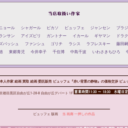
ニョール
シャガール
ピカソ
ビュッフェ
ジャンセン
ブラ
ランサン
アイズピリ
ガントナー
イカール
ギヤマン
ドラ
ズバッシュ
ファンシュ
ゴリチ
ラシス
ラフレスキー
藤田
徳
東郷青児
今井幸子
千住博
中島千波
いわさきちひろ
本人作家
絵画 買取
絵画 委託販売
ビュッフェ『赤い背景の静物』の価格交渉
ビュッ
京都目黒区自由が丘1-28-8 自由が丘デパート 1F
ビュッフェ 版画
当 画廊 一押しの作品