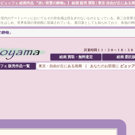
ビュッフェ 絵画作品 『赤い背景の静物』】 絵画 販売 買取 | 東京 自由が丘にある
、現代のアートシーンにおいてもその存在感は揺るぎのないものとなっている。第二次世界
をはじめ、世界各国の美術館に収蔵されている。 親日派としても知られており、各地の神
の静物」
絵画 買取・無料査定
絵画 委託
フェ
販売作品一覧
東京・自由が丘にある画廊 | あなたのお部屋に
ビュッフ