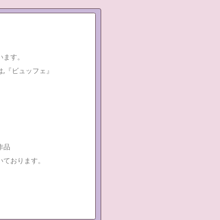
います。
,『ビュッフェ』
作品
いております。