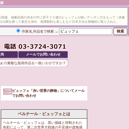
画廊
大戦後、抽象絵画の洪水の中に若干２０歳のビュッフェが鋭いデッサン力をもって《具象
社仏閣を廻って親交を深め、相撲観戦も楽しむなど日本文化を積極的に取り入れた。
作家名,作品名で検索 →
販売
メールでお問い合わせ
ェ
の素敵な版画作品を一枚いかがですか？
ビュッフェ「赤い背景の静物」についてメール
でお問い合わせ
ベルナール・ビュッフェとは
ベルナール・ビュッフェは、黒い描線と抑制された
色彩によって、第二次世界大戦後の不安感や虚無感