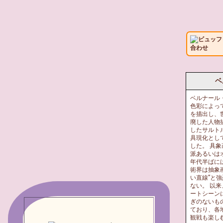
ビュッフ
合わせ
ベ
ベルナール
色彩によっ
を描出し、
廃した人物
したサルト
具現化とし
した。 具
派あるいは
年代半ばに
術界は抽象
い直線”と
ない。 以
ートシーン
ぎのないも
ており、各
観戦も楽し