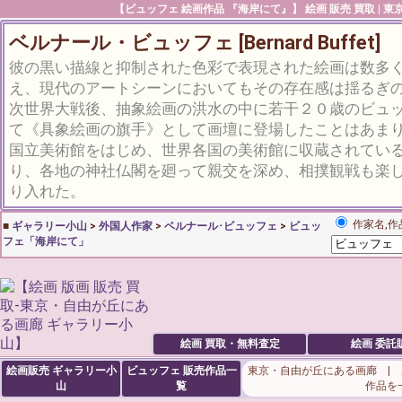
【ビュッフェ 絵画作品 『海岸にて』】 絵画 販売 買取 | 
ベルナール・ビュッフェ [Bernard Buffet]
彼の黒い描線と抑制された色彩で表現された絵画は数多
え、現代のアートシーンにおいてもその存在感は揺るぎ
次世界大戦後、抽象絵画の洪水の中に若干２０歳のビュ
て《具象絵画の旗手》として画壇に登場したことはあま
国立美術館をはじめ、世界各国の美術館に収蔵されている
り、各地の神社仏閣を廻って親交を深め、相撲観戦も楽
り入れた。
作家名,作
■
ギャラリー小山
>
外国人作家
>
ベルナール･ビュッフェ
>
ビュッ
フェ「海岸にて」
絵画 買取・無料査定
絵画 委託
絵画販売 ギャラリー小
ビュッフェ
販売作品一
東京・自由が丘にある画廊 |
山
覧
作品を