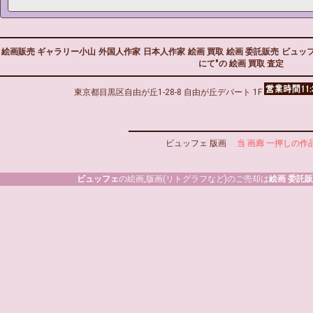
絵画販売 ギャラリー小山
外国人作家
日本人作家
絵画 買取
絵画 委託販売
ビュッ
にて"の 絵画 買取 査定
東京都目黒区自由が丘1-28-8 自由が丘デパート 1F
ビュッフェ 版画
当 画廊 一押しの作
ビュッフェ
の絵画,版画(リトグラフなど)のご売却は
絵画 委託