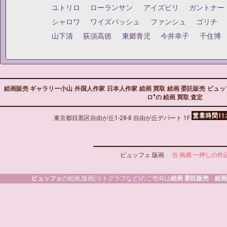
ユトリロ
ローランサン
アイズピリ
ガントナー
シャロワ
ワイズバッシュ
ファンシュ
ゴリチ
山下清
荻須高徳
東郷青児
今井幸子
千住博
絵画販売 ギャラリー小山
外国人作家
日本人作家
絵画 買取
絵画 委託販売
ビュッ
ロ"の 絵画 買取 査定
東京都目黒区自由が丘1-28-8 自由が丘デパート 1F
ビュッフェ 版画
当 画廊 一押しの作
ビュッフェ
の絵画,版画(リトグラフなど)のご売却は
絵画 委託販売
・
絵画