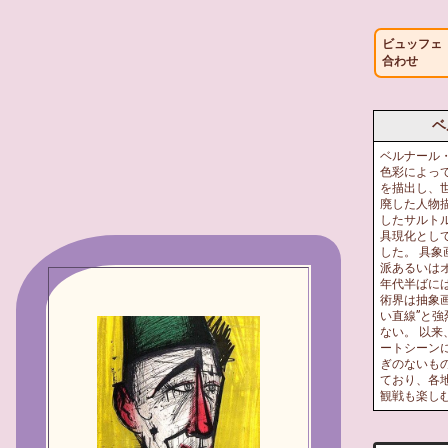
ビュッフェ
合わせ
ベ
ベルナール
色彩によっ
を描出し、
廃した人物
したサルト
具現化とし
した。 具
派あるいはオ
年代半ばに
術界は抽象
い直線”と
ない。 以
ートシーン
ぎのないも
ており、各
観戦も楽し