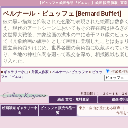
【ビュッフェ 絵画作品 『ピエロ』】 絵画 販売 買取 | 東
ベルナール・ビュッフェ [Bernard Buffet]
彼の黒い描線と抑制された色彩で表現された絵画は数多
え、現代のアートシーンにおいてもその存在感は揺るぎ
次世界大戦後、抽象絵画の洪水の中に若干２０歳のビュ
て《具象絵画の旗手》として画壇に登場したことはあま
国立美術館をはじめ、世界各国の美術館に収蔵されている
り、各地の神社仏閣を廻って親交を深め、相撲観戦も楽
り入れた。
作家名,作
■
ギャラリー小山
>
外国人作家
>
ベルナール･ビュッフェ
>
ビュッ
フェ「ピエロ」
絵画 買取・無料査定
絵画 委託
絵画販売 ギャラリー小
ビュッフェ
販売作品一
東京・自由が丘にある画廊 |
山
覧
作品を