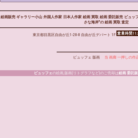
絵画販売 ギャラリー小山
外国人作家
日本人作家
絵画 買取
絵画 委託販売
ビュッ
さな海岸"の 絵画 買取 査定
東京都目黒区自由が丘1-28-8 自由が丘デパート 1F
ビュッフェ 版画
当 画廊 一押しの作
ビュッフェ
の絵画,版画(リトグラフなど)のご売却は
絵画 委託