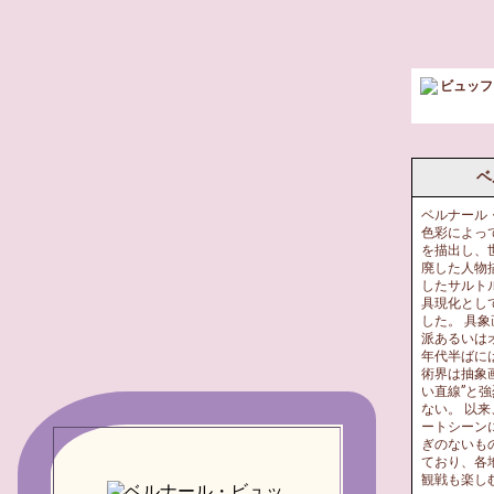
ビュッフ
ベ
ベルナール
色彩によっ
を描出し、
廃した人物
したサルト
具現化とし
した。 具
派あるいは
年代半ばに
術界は抽象
い直線”と
ない。 以
ートシーン
ぎのないも
ており、各
観戦も楽し