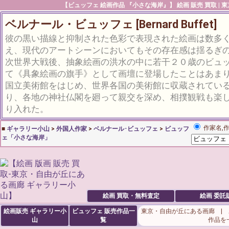
【ビュッフェ 絵画作品 『小さな海岸』】 絵画 販売 買取 | 
ベルナール・ビュッフェ [Bernard Buffet]
彼の黒い描線と抑制された色彩で表現された絵画は数多
え、現代のアートシーンにおいてもその存在感は揺るぎ
次世界大戦後、抽象絵画の洪水の中に若干２０歳のビュ
て《具象絵画の旗手》として画壇に登場したことはあま
国立美術館をはじめ、世界各国の美術館に収蔵されている
り、各地の神社仏閣を廻って親交を深め、相撲観戦も楽
り入れた。
作家名,
■
ギャラリー小山
>
外国人作家
>
ベルナール･ビュッフェ
>
ビュッフ
ェ「小さな海岸」
絵画 買取・無料査定
絵画 委託
絵画販売 ギャラリー小
ビュッフェ
販売作品一
東京・自由が丘にある画廊 |
山
覧
作品を