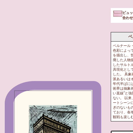
ビュッ
合わせ
ベ
ベルナール
色彩によっ
を描出し、
廃した人物
したサルト
具現化とし
した。 具
派あるいはオ
年代半ばに
術界は抽象
い直線”と
ない。 以
ートシーン
ぎのないも
ており、各
観戦も楽し