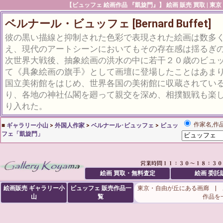
【ビュッフェ 絵画作品 『凱旋門』】 絵画 販売 買取 | 東
ベルナール・ビュッフェ [Bernard Buffet]
彼の黒い描線と抑制された色彩で表現された絵画は数多
え、現代のアートシーンにおいてもその存在感は揺るぎ
次世界大戦後、抽象絵画の洪水の中に若干２０歳のビュ
て《具象絵画の旗手》として画壇に登場したことはあま
国立美術館をはじめ、世界各国の美術館に収蔵されている
り、各地の神社仏閣を廻って親交を深め、相撲観戦も楽
り入れた。
作家名,作
■
ギャラリー小山
>
外国人作家
>
ベルナール･ビュッフェ
>
ビュッ
フェ「凱旋門」
絵画 買取・無料査定
絵画 委託
絵画販売 ギャラリー小
ビュッフェ
販売作品一
東京・自由が丘にある画廊 |
山
覧
作品を