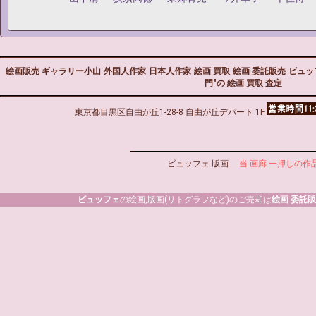
絵画販売 ギャラリー小山
外国人作家
日本人作家
絵画 買取
絵画 委託販売
ビュッ
門"の 絵画 買取 査定
東京都目黒区自由が丘1-28-8 自由が丘デパート 1F
ビュッフェ 版画
当 画廊 一押しの作
ビュッフェ
の絵画,版画(リトグラフなど)のご売却は
絵画 委託