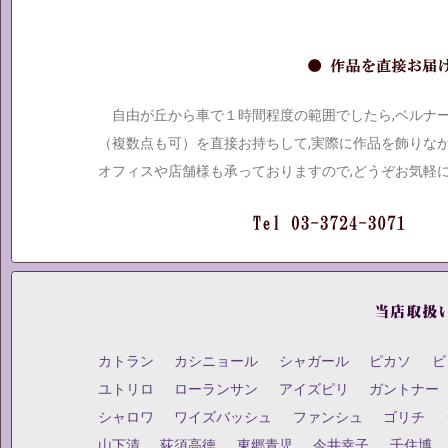
自由が丘から車で１時間程度の範囲でしたら,ベルナ
（複数点も可）を直接お持ちして,実際に作品を飾りな
オフィスや店舗様も承っておりますので,どうぞお気軽
カトラン
カシニョール
シャガール
ピカソ
ビ
ユトリロ
ローランサン
アイズピリ
ガントナー
シャロワ
ワイズバッシュ
ファンシュ
ゴリチ
山下清
荻須高徳
東郷青児
今井幸子
千住博