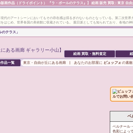
版画作品（ドライポイント） 『ラ・ポールのテラス』】 絵画 販売 買取 | 東京 自
、現代のアートシーンにおいてもその存在感は揺るぎのないものとなっている。第二次世界
をはじめ、世界各国の美術館に収蔵されている。 親日派としても知られており、各地の神
ルのテラス」
絵画 買取・無料査定
絵
作品一覧
東京・自由が丘にある画廊 | あなたのお部屋に
ビュッフェ
の素敵
ビュッフ
ルでお問い
ベ
ベルナール
色彩によっ