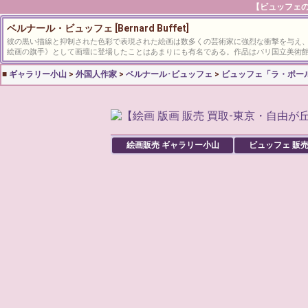
【ビュッフェの
ベルナール・ビュッフェ [Bernard Buffet]
彼の黒い描線と抑制された色彩で表現された絵画は数多くの芸術家に強烈な衝撃を与え
絵画の旗手》として画壇に登場したことはあまりにも有名である。作品はパリ国立美術館
■
ギャラリー小山
>
外国人作家
>
ベルナール･ビュッフェ
>
ビュッフェ「ラ・ポー
絵画販売 ギャラリー小山
ビュッフェ
販売