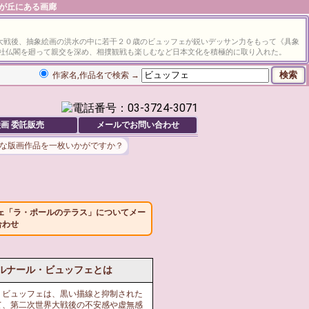
由が丘にある画廊
大戦後、抽象絵画の洪水の中に若干２０歳のビュッフェが鋭いデッサン力をもって《具象
社仏閣を廻って親交を深め、相撲観戦も楽しむなど日本文化を積極的に取り入れた。
作家名,作品名で検索 →
画 委託販売
メールでお問い合わせ
な版画作品を一枚いかがですか？
ェ「ラ・ポールのテラス」についてメー
合わせ
ルナール・ビュッフェとは
・ビュッフェは、黒い描線と抑制された
て、第二次世界大戦後の不安感や虚無感