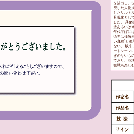
を描出し、
廃した人物
したサルト
具現化とし
した。 具
派あるいはオ
年代半ばに
術界は抽象
い直線”と
ない。 以
ートシーン
ぎのないも
ており、各
観戦も楽し