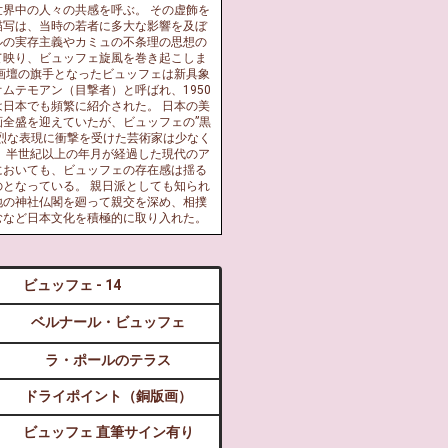
世界中の人々の共感を呼ぶ。 その虚飾を
描写は、当時の若者に多大な影響を及ぼ
ルの実存主義やカミュの不条理の思想の
て映り、ビュッフェ旋風を巻き起こしま
象画壇の旗手となったビュッフェは新具象
ムテモアン（目撃者）と呼ばれ、1950
は日本でも頻繁に紹介された。 日本の美
画全盛を迎えていたが、ビュッフェの”黒
強烈な表現に衝撃を受けた芸術家は少なく
来、半世紀以上の年月が経過した現代のア
においても、ビュッフェの存在感は揺る
のとなっている。 親日派としても知られ
地の神社仏閣を廻って親交を深め、相撲
むなど日本文化を積極的に取り入れた。
ビュッフェ - 14
ベルナール・ビュッフェ
ラ・ポールのテラス
ドライポイント（銅版画）
ビュッフェ 直筆サイン有り