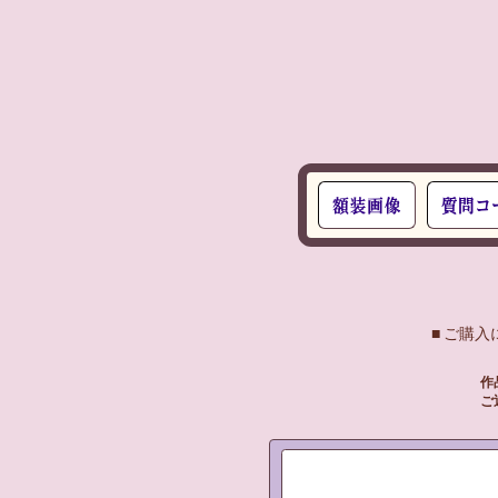
■ ご購
作
ご