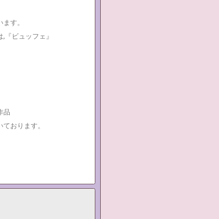
います。
,『ビュッフェ』
作品
いております。