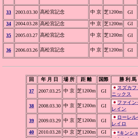
高松宮記念
中 京
芝1200m
33
2003.03.30
GI
34
2004.03.28
高松宮記念
中 京
芝1200m
GI
高松宮記念
中 京
芝1200m
35
2005.03.27
GI
高松宮記念
中 京
芝1200m
36
2006.03.26
GI
回
年 月 日
場 所
距 離
国際
勝 利 馬
スズカフ
中 京
芝1200m
37
2007.03.25
GI
ニックス
ファイン
中 京
芝1200m
38
2008.03.30
GI
レイン
ローレル
中 京
芝1200m
39
2009.03.29
GI
レイロ
40
2010.03.28
中 京
芝1200m
GI
*キンシ