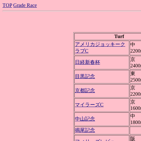
TOP
Grade Race
Turf
アメリカジョッキーク
中 
ラブC
220
京 
日経新春杯
240
東 
目黒記念
250
京 
京都記念
220
京 
マイラーズC
160
中 
中山記念
180
鳴尾記念
阪 