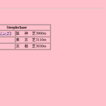
Steeplechase
リングJ
阪 神 芝3900m
東 京 芝3110m
京 都 芝3930m