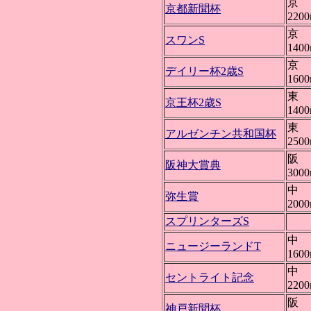
京 
京都新聞杯
220
京 
スワンS
140
京 
デイリー杯2歳S
160
東 
京王杯2歳S
140
東 
アルゼンチン共和国杯
250
阪 
阪神大賞典
300
中 
弥生賞
200
スプリンターズS
中 
ニュージーランドT
160
中 
セントライト記念
220
阪 
神戸新聞杯