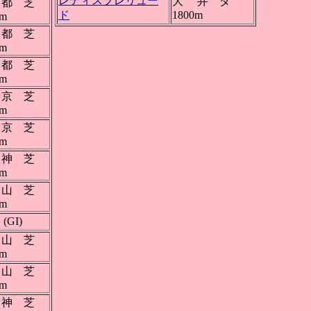
レディスプレリュー
大 井 ダ
都 芝
ド
1800m
0m
都 芝
0m
都 芝
0m
京 芝
0m
京 芝
0m
神 芝
0m
山 芝
0m
(GI)
山 芝
0m
山 芝
0m
神 芝