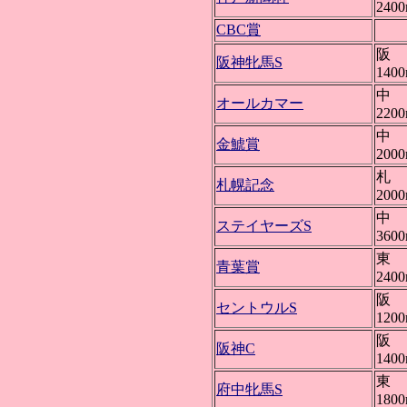
240
CBC賞
阪 
阪神牝馬S
140
中 
オールカマー
220
中 
金鯱賞
200
札 
札幌記念
200
中 
ステイヤーズS
360
東 
青葉賞
240
阪 
セントウルS
120
阪 
阪神C
140
東 
府中牝馬S
180