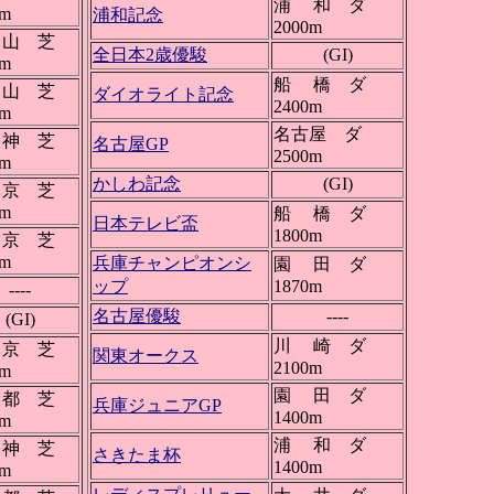
浦 和 ダ
0m
浦和記念
2000m
山 芝
全日本2歳優駿
(GI)
0m
船 橋 ダ
山 芝
ダイオライト記念
2400m
0m
名古屋 ダ
神 芝
名古屋GP
2500m
0m
かしわ記念
(GI)
京 芝
0m
船 橋 ダ
日本テレビ盃
1800m
京 芝
0m
兵庫チャンピオンシ
園 田 ダ
ップ
1870m
----
名古屋優駿
----
(GI)
川 崎 ダ
京 芝
関東オークス
2100m
0m
園 田 ダ
都 芝
兵庫ジュニアGP
1400m
0m
浦 和 ダ
神 芝
さきたま杯
1400m
0m