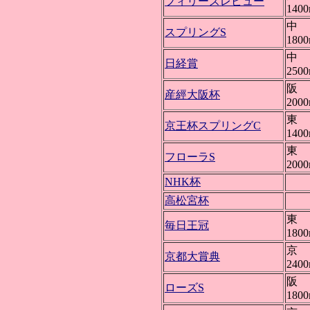
フィリーズレビュー
140
中 
スプリングS
180
中 
日経賞
250
阪 
産經大阪杯
200
東 
京王杯スプリングC
140
東 
フローラS
200
NHK杯
高松宮杯
東 
毎日王冠
180
京 
京都大賞典
240
阪 
ローズS
180