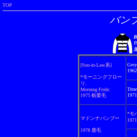
TOP
バン
B
1
Gre
[Son-in-Law系]
196
*モーニングフロー
リ.
Time
Morning Frolic
197
1975 栃栗毛
*モ
マドンナバンブー
197
1978 鹿毛