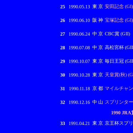
東 京
安田記念 (GI)
25
1990.05.13
阪 神
宝塚記念 (GI)
26
1990.06.10
中 京
CBC賞 (GII)
27
1990.06.24
中 京
高松宮杯 (GII
28
1990.07.08
東 京
毎日王冠 (GII
29
1990.10.07
東 京
天皇賞(秋) (GI
30
1990.10.28
京 都
マイルチャンピ
31
1990.11.18
中 山
スプリンターズS
32
1990.12.16
1990 J
東 京
京王杯スプリング
33
1991.04.21