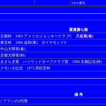
1924 栗毛
重賞勝ち鞍
62 京都杯 1963 アメリカジョッキークラブC
天皇賞(春)
5 東京杯 1966 金杯(東) ダイヤモンドS
6 中山大障害(春)
7 京都大障害(秋)
67 きさらぎ賞 ハリウッドターフクラブ賞 1968 京都記念(秋)
72 クモハタ記念 1973 高松宮杯
備 考
ノアラシ
の2代母