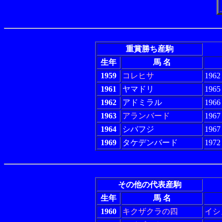
重賞勝ち産駒
生年
馬 名
1959
コレヒサ
19
1961
ヤマドリ
196
1962
アドミラル
196
1963
アランバード
196
1964
シバフジ
19
1969
タケデンバード
19
その他の代表産駒
生年
馬 名
1960
キクザクラの四
イシ