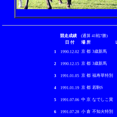
競走成績
(通算 41戦7勝)
日 付
場 所
京 都
3歳新馬
1
1990.12.02
京 都
3歳新馬
2
1990.12.15
京 都
福寿草特別
3
1991.01.05
京 都
若駒S
4
1991.01.19
中 京
なでしこ賞
5
1991.07.06
小 倉
不知火特別
6
1991.07.28