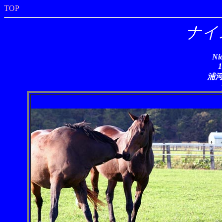
TOP
ナイ
Ni
浦