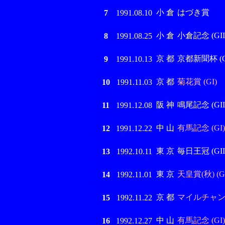
小 倉
はづき賞
7
1991.08.10
小 倉
小倉記念 (GIII
8
1991.08.25
京 都
京都新聞杯 (GI
9
1991.10.13
京 都
菊花賞 (GI)
10
1991.11.03
阪 神
鳴尾記念 (GII
11
1991.12.08
中 山
有馬記念 (GI)
12
1991.12.22
東 京
毎日王冠 (GII
13
1992.10.11
東 京
天皇賞(秋) (GI
14
1992.11.01
京 都
マイルチャンピ
15
1992.11.22
中 山
有馬記念 (GI)
16
1992.12.27