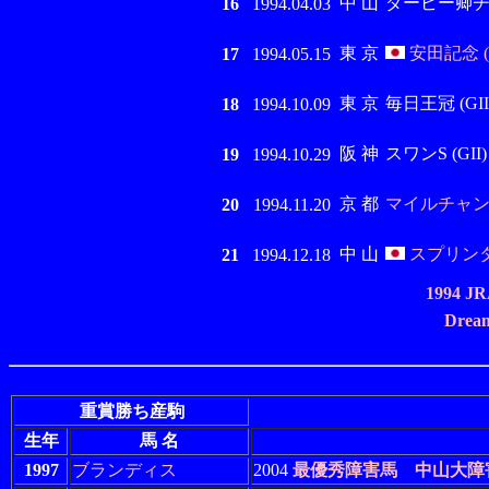
中 山
ダービー卿チャレ
16
1994.04.03
東 京
安田記念 (
17
1994.05.15
東 京
毎日王冠 (GII
18
1994.10.09
阪 神
スワンS (GII)
19
1994.10.29
京 都
マイルチャンピ
20
1994.11.20
中 山
スプリンター
21
1994.12.18
1994
Dream
重賞勝ち産駒
生年
馬 名
1997
ブランディス
2004
最優秀障害馬
中山大障害