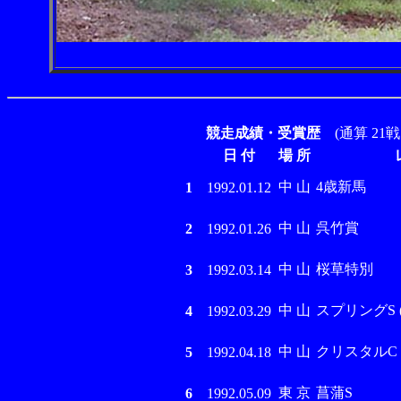
競走成績・受賞歴
(通算 21戦
日 付
場 所
中 山
4歳新馬
1
1992.01.12
中 山
呉竹賞
2
1992.01.26
中 山
桜草特別
3
1992.03.14
中 山
スプリングS (G
4
1992.03.29
中 山
クリスタルC (G
5
1992.04.18
東 京
菖蒲S
6
1992.05.09