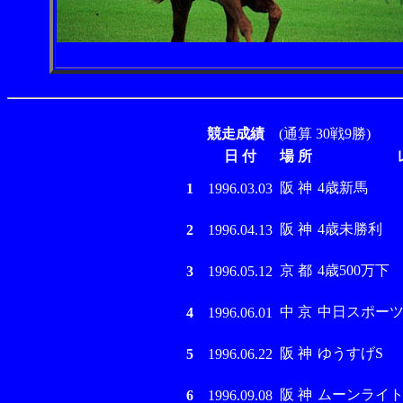
競走成績
(通算 30戦9勝)
日 付
場 所
阪 神
4歳新馬
1
1996.03.03
阪 神
4歳未勝利
2
1996.04.13
京 都
4歳500万下
3
1996.05.12
中 京
中日スポーツ賞4
4
1996.06.01
阪 神
ゆうすげS
5
1996.06.22
阪 神
ムーンライト
6
1996.09.08