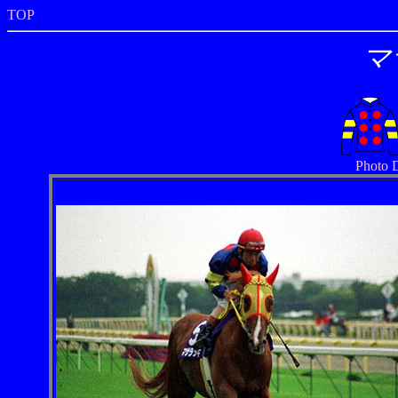
TOP
マ
Photo 