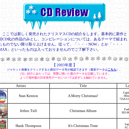
ここでは新しく発売されたクリスマスCDの紹介をします。基本的に新作と
初CD化の作品のみとし、コンピレーションについては、あるテーマで組まれ
たものでない限り取り上げません。従って、「・・・NOW」とか「・・・
MAX」といったものは入っておりませんのでご了解下さい。
【 2003年度 】
ジャケット画像をクリックすると曲目データ等が確認できます（最新データは
こちら
）。
（注）紹介にあたっては、実際に聴いた盤のデータを記載しています。
よって海外盤の日本発売データについては必ずしも触れていません。
Artists
Title
La
Capit
Stan Kenton
A Merry Christmas!
/Blu
7254-5-
Fue
Jethro Tull
Christmas Album
302-0
San
Hank Thompson
It's Christmas Time
SC