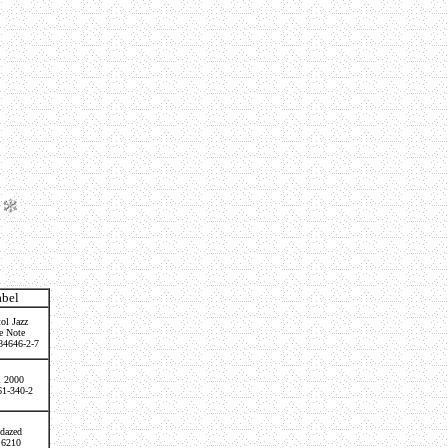
bel
ol Jazz
e Note
84646-2-7
l 2000
61-340-2
dazed
 6210