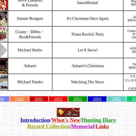
Steve Lukather
Bop
SantaMental
& Friends
DH
Ar
Jimmie Rodgers
It's Christmas Once Again
82876
Conny
Conny・Dibbs・
X'mas Rockin' Party
/P
Boz&Friends
CR
143/
Michael Buble
Let It Snow!
48
Th
Ashanti
Ashanti's Christmas
B000
コロ
エンタ
Michael Franks
Watching The Snow
COCB
99
2000
2001
2002
2003
2004
2005
20
Introduction
/
What's New
/
Hunting Diary
Record Collection
/
Memorial
/
Links