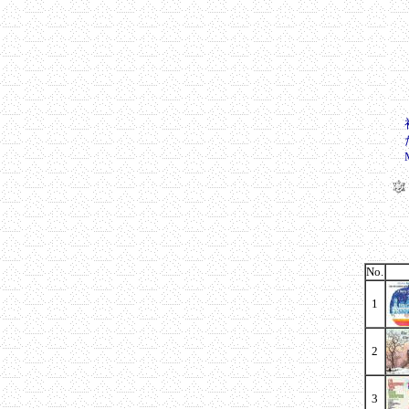
No.
1
2
3