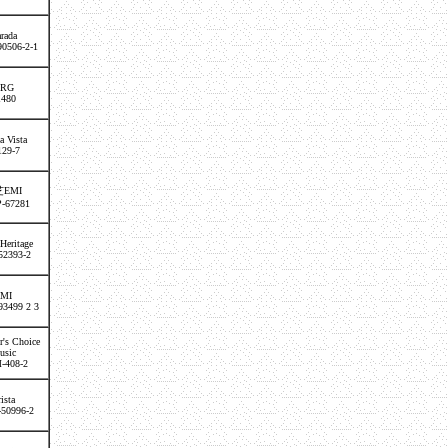
rada
90506-2-1
RG
1480
a Vista
129-7
EMI
-67281
eritage
52393-2
MI
93499 2 3
r's Choice
usic
-408-2
ista
-50996-2