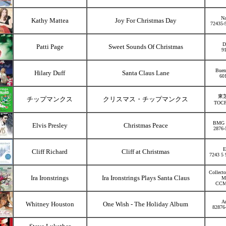
Na
Kathy Mattea
Joy For Christmas Day
72435-
D
Patti Page
Sweet Sounds Of Christmas
9
Buen
Hilary Duff
Santa Claus Lane
60
東芝
チップマンクス
クリスマス・チップマンクス
TOCP
BMG H
Elvis Presley
Christmas Peace
2876-
E
Cliff Richard
Cliff at Christmas
7243 5 
Collecto
Ira Ironstrings
Ira Ironstrings Plays Santa Claus
M
CCM
Ar
Whitney Houston
One Wish - The Holiday Album
82876