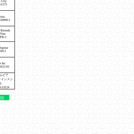
 City
S1573
ista
-50996-2
 Records
-Vine
PB-2
Reprise
599-2
e Inc
1612-02
ムビア
テインメン
ト
-53124
06