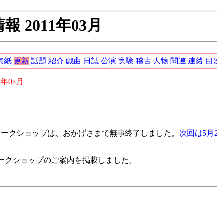
 2011年03月
表紙
更新
話題
紹介
戯曲
日誌
公演
実験
稽古
人物
関連
連絡
目
1年03月
ワークショップは、おかげさまで無事終了しました。
次回は5月
月ワークショップのご案内を掲載しました。