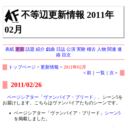
不等辺更新情報 2011年
02月
表紙
更新
話題
紹介
戯曲
日誌
公演
実験
稽古
人物
関連
連
絡
目次
トップページ
>
更新情報
>
2011年02月
＜前
｜
一覧
｜
次＞
2011/02/26
ページシアター「ヴァンパイア・ブリード」
、シーン5を
お届けします。こちらはヴァンパイアたちのシーンです。
ページシアター「ヴァンパイア・ブリード」
シーン5
を掲載しました。