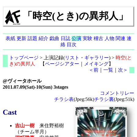
「時空(とき)の異邦人」
表紙
更新
話題
紹介
戯曲
日誌
公演
実験
稽古
人物
関連
連
絡
目次
トップページ
> 上演記録(
リスト
・
ギャラリー
) >
時空(と
き)の異邦人
【
ページシアター
｜
メイキング
】
＜前
｜
一覧
｜
次＞
@ヴィータホール
2011.07.09(Sat)-10(Sun) 3stages
コメントリレー
チラシ表
(Jpeg:56k)
チラシ裏
(Jpeg:51k)
Cast
吉山一樹
来住野裕樹
（チーム半月）