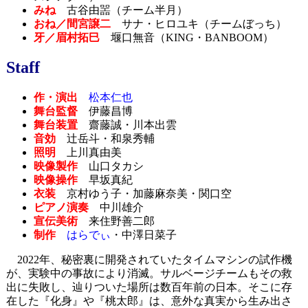
みね
古谷由噐（チーム半月）
おね／間宮譲二
サナ・ヒロユキ（チームぼっち）
牙／眉村拓巳
堰口無音（KING・BANBOOM）
Staff
作・演出
松本仁也
舞台監督
伊藤昌博
舞台装置
齋藤誠・川本出雲
音効
辻岳斗・和泉秀輔
照明
上川真由美
映像製作
山口タカシ
映像操作
早坂真紀
衣装
京村ゆう子・加藤麻奈美・関口空
ピアノ演奏
中川雄介
宣伝美術
来住野善二郎
制作
はらでぃ
・中澤日菜子
2022年、秘密裏に開発されていたタイムマシンの試作機
が、実験中の事故により消滅。サルベージチームもその救
出に失敗し、辿りついた場所は数百年前の日本。そこに存
在した『化身』や『桃太郎』は、意外な真実から生み出さ