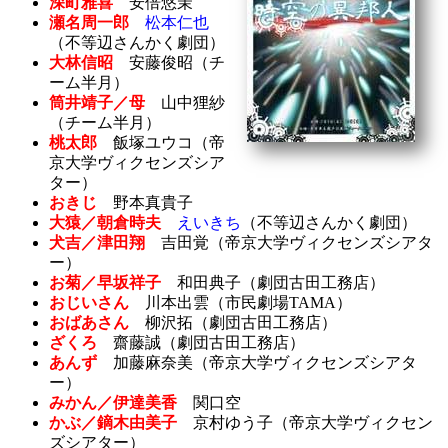
深町雅喜
安倍悠茉
瀬名周一郎
松本仁也
（不等辺さんかく劇団）
大林信昭
安藤俊昭（チ
ーム半月）
筒井靖子／母
山中狸紗
（チーム半月）
桃太郎
飯塚ユウコ（帝
京大学ヴィクセンズシア
ター）
おきじ
野本真貴子
大猿／朝倉時夫
えいきち
（不等辺さんかく劇団）
犬吉／津田翔
吉田覚（帝京大学ヴィクセンズシアタ
ー）
お菊／早坂祥子
和田典子（劇団古田工務店）
おじいさん
川本出雲（市民劇場TAMA）
おばあさん
柳沢拓（劇団古田工務店）
ざくろ
齋藤誠（劇団古田工務店）
あんず
加藤麻奈美（帝京大学ヴィクセンズシアタ
ー）
みかん／伊達美香
関口空
かぶ／鏑木由美子
京村ゆう子（帝京大学ヴィクセン
ズシアター）