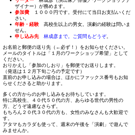
リーダー
林成彦（演出家／俳優／ワークショップデ
ザイナー）が務めます。
参加費
１０００円です。受付にて当日お支払いくだ
さい。
年齢・経験
高校生以上の男女。演劇の経験は問いま
せん。
申し込み先
林成彦まで。ご質問もどうぞ
。
お名前と郵便の送り先（←必ず！）をお知らせください。
メールのタイトルは「１月のワークショップ希望」として
ください。
おりかえし「参加のしおり」を郵便でお送りします。
（発送は１２月下旬ごろの予定です）
直前のお申し込みの場合は、ほかにファックス番号もお知
らせくださると助かります。
多くの方からのお申し込みをお待ちしています。
特に高校生、４０代５０代の方、あらゆる世代の男性の
方、どうぞ遠慮なさらず。
もちろん２０代３０代の方も、女性のみなさんも大歓迎で
す。
アタマもカラダも使って、週末の午後を「演劇」で遊んで
みませんか。