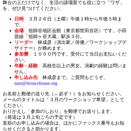
舞台の上だけでなく、生活の諸場面でも役に立つ「ワザ」
を、ぜひ見つけてください。
日時
３月２６日（土曜）午後１時から午後５時ま
で。
会場
祖師谷地区会館（東京都世田谷区）です。小田
急線「祖師ヶ谷大蔵」駅歩３分。
リーダー
林成彦（演出家／俳優／ワークショップデ
ザイナー）が務めます。
参加費
１０００円です。受付にて当日お支払いくだ
さい。
年齢・経験
高校生以上の男女。演劇の経験は問いま
せん。
申し込み先
林成彦まで。ご質問もどうぞ。
naru@terracehouse.org
お名前と郵便の送り先（←必ず！）をお知らせください。
メールのタイトルは「３月のワークショップ希望」として
ください。
おりかえし「参加のしおり」を郵便でお送りします。
（発送は３月上旬ごろの予定です）
直前のお申し込みの場合は、ほかにファックス番号もお知
らせくださると助かります。