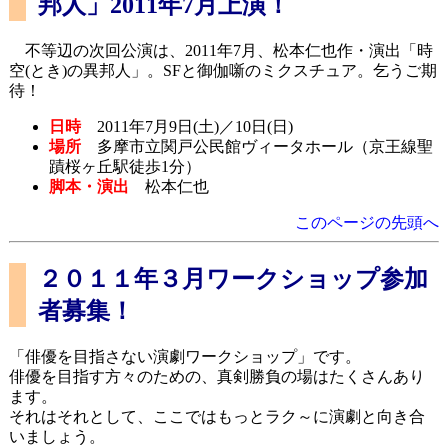
邦人」2011年7月上演！
不等辺の次回公演は、2011年7月、松本仁也作・演出「時
空(とき)の異邦人」。SFと御伽噺のミクスチュア。乞うご期
待！
日時
2011年7月9日(土)／10日(日)
場所
多摩市立関戸公民館ヴィータホール（京王線聖
蹟桜ヶ丘駅徒歩1分）
脚本・演出
松本仁也
このページの先頭へ
２０１１年３月ワークショップ参加
者募集！
「俳優を目指さない演劇ワークショップ」です。
俳優を目指す方々のための、真剣勝負の場はたくさんあり
ます。
それはそれとして、ここではもっとラク～に演劇と向き合
いましょう。