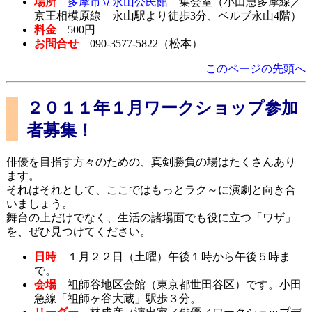
場所
多摩市立永山公民館
集会室（小田急多摩線／
京王相模原線 永山駅より徒歩3分、ベルブ永山4階）
料金
500円
お問合せ
090-3577-5822（松本）
このページの先頭へ
２０１１年１月ワークショップ参加
者募集！
俳優を目指す方々のための、真剣勝負の場はたくさんあり
ます。
それはそれとして、ここではもっとラク～に演劇と向き合
いましょう。
舞台の上だけでなく、生活の諸場面でも役に立つ「ワザ」
を、ぜひ見つけてください。
日時
１月２２日（土曜）午後１時から午後５時ま
で。
会場
祖師谷地区会館（東京都世田谷区）です。小田
急線「祖師ヶ谷大蔵」駅歩３分。