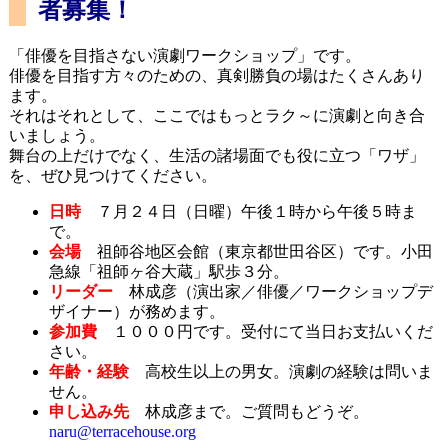
者募集！
「俳優を目指さない演劇ワークショップ」です。
俳優を目指す方々のための、真剣勝負の場はたくさんあり
ます。
それはそれとして、ここではもっとラク～に演劇と向き合
いましょう。
舞台の上だけでなく、生活の諸場面でも役に立つ「ワザ」
を、ぜひ見つけてください。
日時
７月２４日（日曜）午後１時から午後５時ま
で。
会場
祖師谷地区会館（東京都世田谷区）です。小田
急線「祖師ヶ谷大蔵」駅歩３分。
リーダー
林成彦（演出家／俳優／ワークショップデ
ザイナー）が務めます。
参加費
１０００円です。受付にて当日お支払いくだ
さい。
年齢・経験
高校生以上の男女。演劇の経験は問いま
せん。
申し込み先
林成彦まで。ご質問もどうぞ。
naru@terracehouse.org