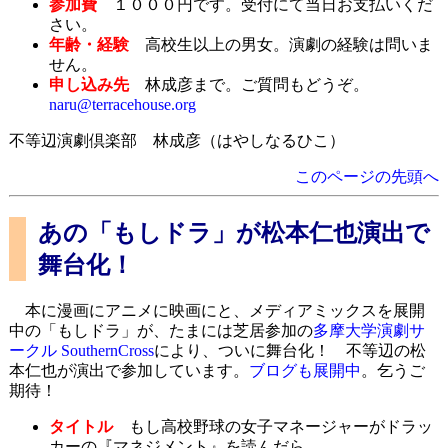
参加費
１０００円です。受付にて当日お支払いくだ
さい。
年齢・経験
高校生以上の男女。演劇の経験は問いま
せん。
申し込み先
林成彦まで。ご質問もどうぞ。
naru@terracehouse.org
不等辺演劇倶楽部 林成彦（はやしなるひこ）
このページの先頭へ
あの「もしドラ」が松本仁也演出で
舞台化！
本に漫画にアニメに映画にと、メディアミックスを展開
中の「もしドラ」が、たまには芝居参加の
多摩大学演劇サ
ークル SouthernCross
により、ついに舞台化！ 不等辺の松
本仁也が演出で参加しています。
ブログも展開中
。乞うご
期待！
タイトル
もし高校野球の女子マネージャーがドラッ
カーの『マネジメント』を読んだら