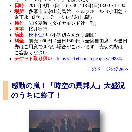
日時
2011年9月17日(土)18:30／18日(日)13:00・17:00
場所
多摩市立永山公民館 ベルブホール（小田急・
京王永山駅徒歩3分、ベルブ永山5階）
原作
岩崎夏海（ダイヤモンド社 刊）
脚本
桜井壮行
演出
松本仁也
（不等辺さんかく劇団）
料金
前売1000円／当日1500円（全席自由席）※当日
券はご用意できない場合がございます。売切の際は、
ご容赦ください。
チケット取り扱い
https://ticket.corich.jp/apply/29880/
このページの先頭へ
感動の嵐！「時空の異邦人」大盛況
のうちに終了！