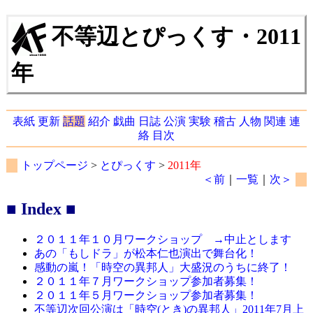
不等辺とぴっくす・2011
年
表紙
更新
話題
紹介
戯曲
日誌
公演
実験
稽古
人物
関連
連
絡
目次
トップページ
>
とぴっくす
>
2011年
＜前
｜
一覧
｜
次＞
■ Index ■
２０１１年１０月ワークショップ →中止とします
あの「もしドラ」が松本仁也演出で舞台化！
感動の嵐！「時空の異邦人」大盛況のうちに終了！
２０１１年７月ワークショップ参加者募集！
２０１１年５月ワークショップ参加者募集！
不等辺次回公演は「時空(とき)の異邦人」2011年7月上