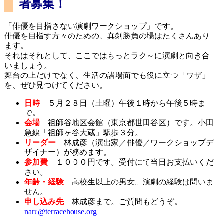
者募集！
「俳優を目指さない演劇ワークショップ」です。
俳優を目指す方々のための、真剣勝負の場はたくさんあり
ます。
それはそれとして、ここではもっとラク～に演劇と向き合
いましょう。
舞台の上だけでなく、生活の諸場面でも役に立つ「ワザ」
を、ぜひ見つけてください。
日時
５月２８日（土曜）午後１時から午後５時ま
で。
会場
祖師谷地区会館（東京都世田谷区）です。小田
急線「祖師ヶ谷大蔵」駅歩３分。
リーダー
林成彦（演出家／俳優／ワークショップデ
ザイナー）が務めます。
参加費
１０００円です。受付にて当日お支払いくだ
さい。
年齢・経験
高校生以上の男女。演劇の経験は問いま
せん。
申し込み先
林成彦まで。ご質問もどうぞ。
naru@terracehouse.org