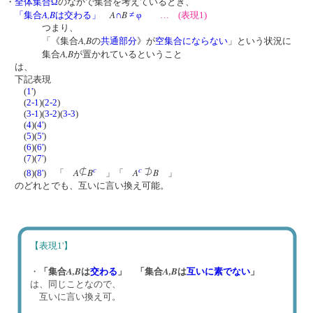
・
全体集合Ω
のなかで集合を考えているとき、
A,
B
A
B
「集合
は交わる」
∩
≠
φ
… (表現1)
つまり、
A
,B
「《集合
の
共通部分
》が
空集合
にならない
」という状況に
A,
B
集合
が置かれているということ
は、
下記表現
(
1'
)
(
2-1
)(
2-2
)
(
3-1
)(
3-2
)(
3-3
)
(
4
)(
4'
)
(
5
)(
5'
)
(
6
)(
6'
)
(
7
)(
7'
)
c
c
A
B
A
B
(
8
)(
8'
) 「
」「
」
のどれとでも、互いに言い換え可能。
【表現1'】
A,
B
A
,B
・
「集合
は
交わる
」 「集合
は
互いに素
でない
」
は、同じことなので、
互いに言い換え可。