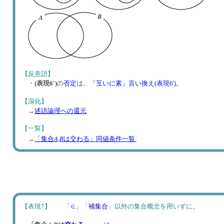
【反意語】
・
(表現6')
の
否定
は、
「互いに素」言い換え(表現6')
。
【深化】
→
述語論理への還元
【一覧】
A,B
→
「集合
は交わる」同値条件一覧
【表現7】 「
∈
」「
補集合
」以外の集合概念を用いずに。