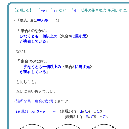
【表現3-1'】 「
≠φ
」「
∩
」など、「
∈
」以外の集合概念 を用い
A,
B
・
「集合
は
交わる
」
は、
A
「
集合
のなかに、
B
少なくとも一個以上の
《集合
に属す元
》
が実在している
」
ないし
B
「
集合
のなかに、
A
少なくとも一個以上の
《集合
に属す元
》
が実在している
」
と同じこと。
互いに言い換えてよい。
・
論理記号
・
集合の記号
で表すと、
A
B
A
B
(表現1)
∩
≠ φ
⇔
(表現3-1')
∃
ω
∈
ω
∈
B
A
(表現3-1'')
∃
ω
∈
ω
∈