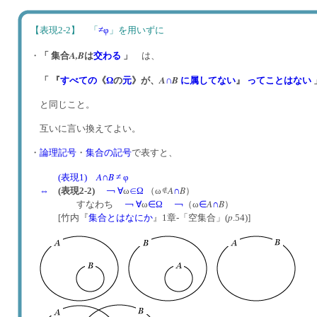
【表現2-2】 「
≠φ
」を用いずに
A,
B
・
「 集合
は
交わる
」
は、
A
B
「 『
すべての
《
Ω
の
元
》が、
∩
に属してない
』
ってことはない
と同じこと。
互いに言い換えてよい。
・
論理記号
・
集合の記号
で表すと、
A
B
(表現1)
∩
≠ φ
A
B
⇔
(表現2-2)
￢
∀
ω
∈
Ω
（ω
∩
）
A
B
すなわち
￢
∀
ω
∈
Ω
￢
（ω
∈
∩
）
p
[竹内『
集合とはなにか
』1章-「空集合」(
.54)]