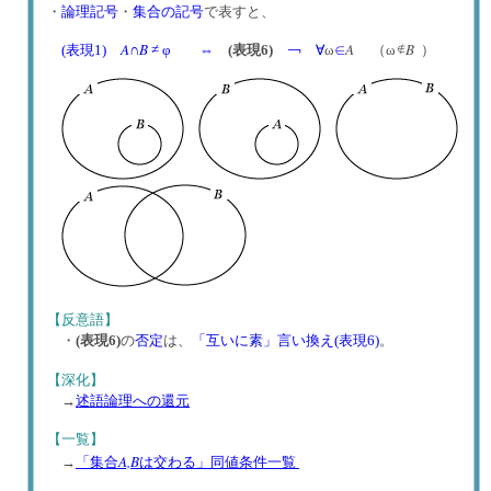
・
論理記号
・
集合の記号
で表すと、
A
B
A
B
(表現1)
∩
≠ φ
⇔
(表現6)
￢
∀
ω
∈
（ω
）
【反意語】
・
(表現6)
の
否定
は、
「互いに素」言い換え(表現6)
。
【深化】
→
述語論理への還元
【一覧】
A,B
→
「集合
は交わる」同値条件一覧