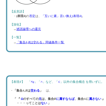
【反意語】
・
(表現4)
の
否定
は、
「互いに素」言い換え(表現4)
。
【深化】
→
述語論理への還元
【一覧】
A,B
→
「集合
は交わる」同値条件一覧
【表現4'】 「
≠φ
」「
∩
」など、「
∈
」以外の集合概念 を用いずに。
A,
B
・
「集合
は
交わる
」
は、
B
A
「 『
Ω
のすべての
元
は、集合
に属す
ならば
、集合
に
属さない
』
・・・ってことは
ない
」