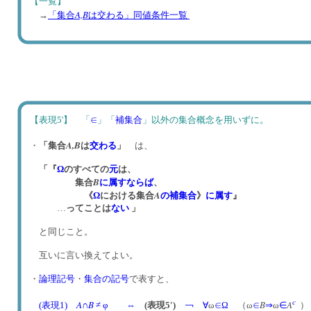
【一覧】
A,B
→
「集合
は交わる」同値条件一覧
【表現5'】 「
∈
」「
補集合
」以外の集合概念を用いずに。
A,
B
・
「集合
は
交わる
」
は、
「『
Ω
のすべての
元
は、
B
集合
に属す
ならば
、
A
《
Ω
における集合
の補集合
》
に属す
』
…
ってことは
ない
」
と同じこと。
互いに言い換えてよい。
・
論理記号
・
集合の記号
で表すと、
c
A
B
B
A
(表現1)
∩
≠ φ
⇔
(表現5')
￢
∀
ω
∈
Ω
（ω
∈
⇒
ω
∈