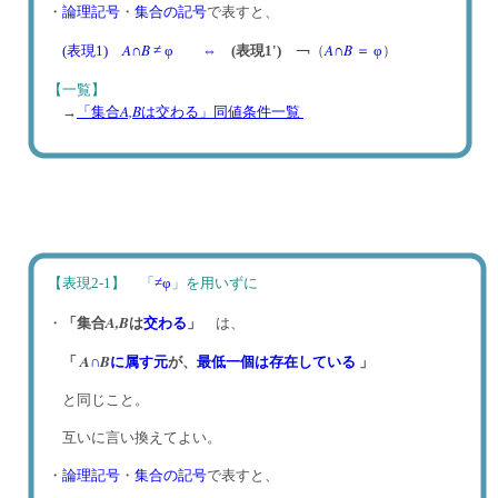
・
論理記号
・
集合の記号
で表すと、
A
B
A
B
(表現1)
∩
≠ φ
⇔
(表現1')
￢
（
∩
＝ φ
）
【一覧】
A,B
→
「集合
は交わる」同値条件一覧
【表現2-1】 「
≠φ
」を用いずに
A,
B
・
「集合
は
交わる
」
は、
A
B
「
∩
に属す元
が、
最低一個は存在している
」
と同じこと。
互いに言い換えてよい。
・
論理記号
・
集合の記号
で表すと、