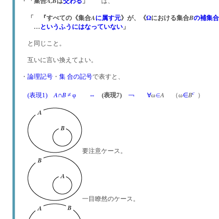
A,
B
・
「集合
は
交わる
」
は、
A
B
「 『すべての《集合
に属す
元
》が、《
Ω
における集合
の補集合
…
というふうにはなっていない
」
と同じこと。
互いに言い換えてよい。
・
論理記号
・
集 合の記号
で表すと、
c
A
B
A
B
(表現1)
∩
≠ φ
⇔
(表現7)
￢
∀
ω
∈
（ω
∈
）
要注意ケース。
一目瞭然のケース。