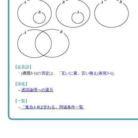
【反意語】
・
(表現3-1)
の
否定
は、
「互いに素」言い換え(表現3-1)
。
【深化】
→
述語論理への還元
【一覧】
A,B
→
「集合
は交わる」同値条件一覧