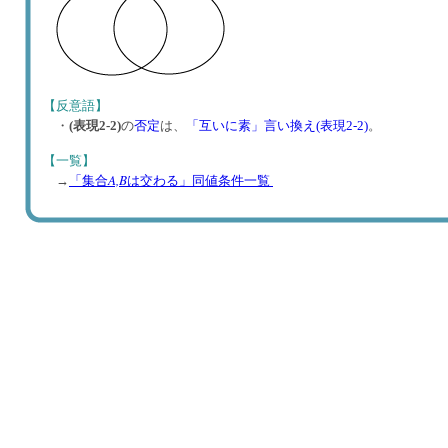
【反意語】
・
(表現2-2)
の
否定
は、
「互いに素」言い換え(表現2-2)
。
【一覧】
A,B
→
「集合
は交わる」同値条件一覧