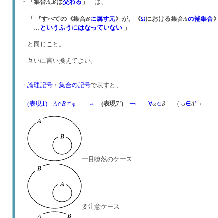
A,
B
・
「集合
は
交わる
」
は、
B
A
「 『すべての《集合
に属す
元
》が、《
Ω
における集合
の補集合
…
というふうにはなっていない
」
と同じこと。
互いに言い換えてよい。
・
論理記号
・
集合の記号
で表すと、
c
A
B
B
A
(表現1)
∩
≠ φ
⇔
(表現7')
￢
∀
ω
∈
（ ω
∈
）
一目瞭然のケース
要注意ケース