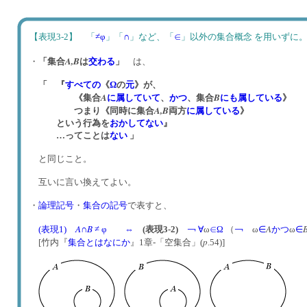
【表現3-2】 「
≠φ
」「
∩
」など、「
∈
」以外の集合概念 を用い
A,
B
・
「集合
は
交わる
」
は、
「 『
すべての
《
Ω
の
元
》が、
A
B
《集合
に
属していて
、
かつ
、集合
にも属している
》
A
,
B
つまり《同時に集合
両方
に属している
》
という行為を
おかしてない
』
…ってことは
ない
」
と同じこと。
互いに言い換えてよい。
・
論理記号
・
集合の記号
で表すと、
A
B
A
(表現1)
∩
≠ φ
⇔
(表現3-2)
￢
∀
ω
∈
Ω
（
￢
ω
∈
かつ
ω
∈
p
[竹内『
集合とはなにか
』1章-「空集合」(
.54)]