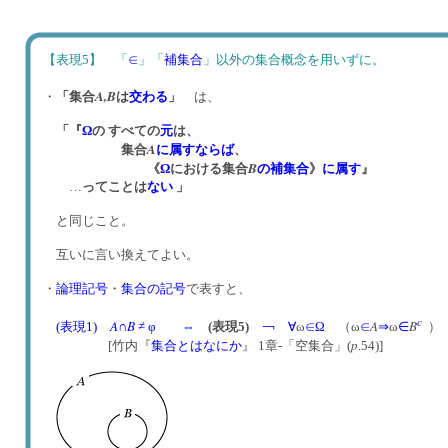
【表現5】 「
∈
」「
補集合
」以外の集合概念を用いずに。
A,
B
・
「集合
は
交わる
」
は、
「『
Ω
の すべての
元
は、
A
集合
に属す
ならば
、
B
《
Ω
における集合
の補集合
》
に属す
』
…
ってことは
ない
」
と同じこと。
互いに言い換えてよい。
・
論理記号
・
集合の記号
で表すと、
c
A
B
A
B
(表現1)
∩
≠ φ
⇔
(表現5)
￢
∀
ω
∈
Ω
（ω
∈
⇒
ω
∈
p
[竹内『
集合とはなにか
』 1章-「空集合」(
.54)]