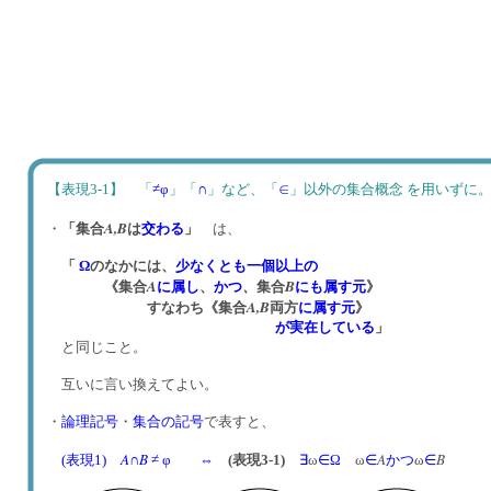
【表現3-1】 「
≠φ
」「
∩
」など、「
∈
」以外の集合概念 を用い
A,
B
・
「集合
は
交わる
」
は、
「
Ω
のなかには、
少なくとも一個以上の
A
、
B
《集合
に
属し
、
かつ
集合
にも属す元
》
A
,
B
すなわち《集合
両方
に属す元
》
が実在している
」
と同じこと。
互いに言い換えてよい。
・
論理記号
・
集合の記号
で表すと、
A
B
A
B
(表現1)
∩
≠ φ
⇔
(表現3-1)
∃
ω
∈
Ω
ω
∈
かつ
ω
∈