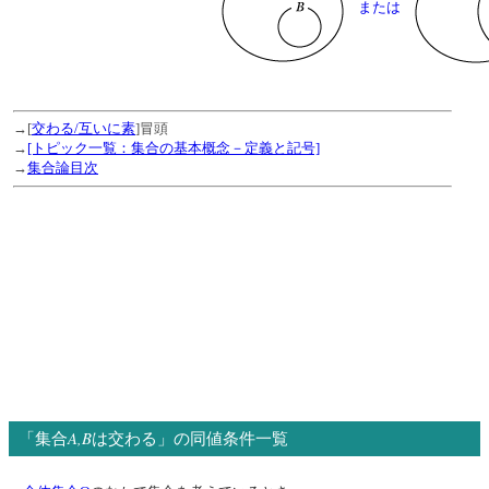
または
→[
交わる/互いに素
]冒頭
→
[トピック一覧：集合の基本概念－定義と記号]
→
集合論目次
A,B
「集合
は交わる」の同値条件一覧