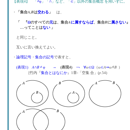
【表現4】 「
≠φ
」「
∩
」など、「
∈
」以外の集合概念 を用いず
A,
B
・
「集合
は
交わる
」
は、
A
B
「 『
Ω
のすべての
元
は、集合
に属す
ならば
、集合
に
属さない
』
…ってことは
ない
」
と同じこと。
互いに言い換えてよい。
・
論理記号
・
集合の記号
で表すと、
A
B
A
B
(表現1)
∩
≠ φ
⇔
(表現4)
￢
∀
ω
∈
Ω
（ω
∈
⇒
ω
）
p
[竹内『
集合とはなにか
』1章-「空集 合」(
.54)