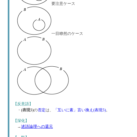
要注意ケース
一目瞭然のケース
【反意語】
・
(表現5)
の
否定
は、
「互いに素」言い換え(表現5)
。
【深化】
→
述語論理への還元