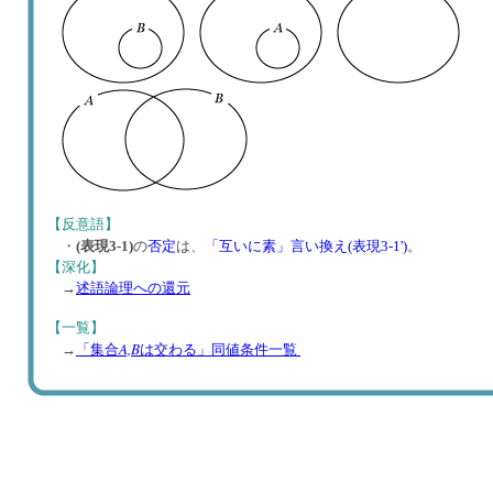
【反意語】
・
(表現3-1)
の
否定
は、
「互いに素」言い換え(表現3-1')
。
【深化】
→
述語論理への還元
【一覧】
A,B
→
「集合
は交わる」同値条件一覧