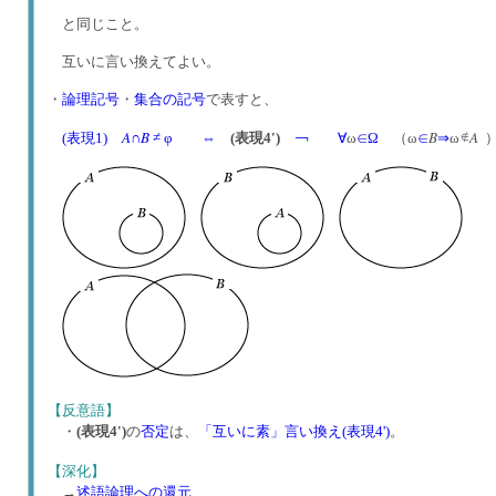
と同じこと。
互いに言い換えてよい。
・
論理記号
・
集合の記号
で表すと、
A
B
B
A
(表現1)
∩
≠ φ
⇔
(表現4')
￢
∀
ω
∈
Ω
（ω
∈
⇒
ω
【反意語】
・
(表現4')
の
否定
は、
「互いに素」言い換え(表現4')
。
【深化】
→
述語論理への還元