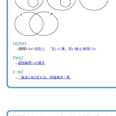
【反意語】
・
(表現3-3)
の
否定
は、
「互いに素」言い換え(表現3-3)
。
【深化】
→
述語論理への還元
【一覧】
A,B
→
「集合
は交わる」同値条件一覧