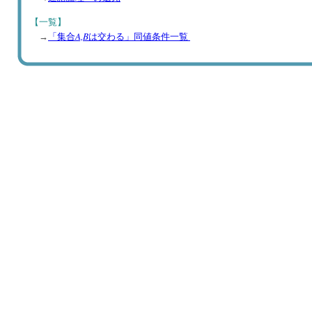
【一覧】
A,B
→
「集合
は交わる」同値条件一覧