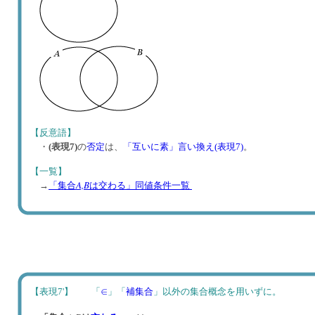
【反意語】
・
(表現7)
の
否定
は、
「互いに素」言い換え(表現7)
。
【一覧】
A,B
→
「集合
は交わる」同値条件一覧
【表現7'】 「
∈
」「
補集合
」以外の集合概念を用いずに。