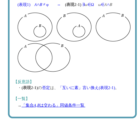
A
B
A
B
(表現1)
∩
≠ φ
⇔
(表現2-1)
∃
ω
∈
Ω
ω
∈
∩
【反意語】
・
(表現2-1)
の
否定
は、
「互いに素」言い換え(表現2-1)
。
【一覧】
A,B
→
「集合
は交わる」同値条件一覧