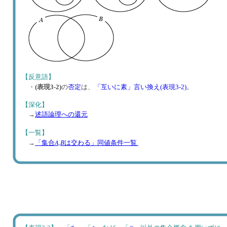
【反意語】
・
(表現3-2)
の
否定
は、
「互いに素」言い換え(表現3-2)
。
【深化】
→
述語論理への還元
【一覧】
A,B
→
「集合
は交わる」同値条件一覧