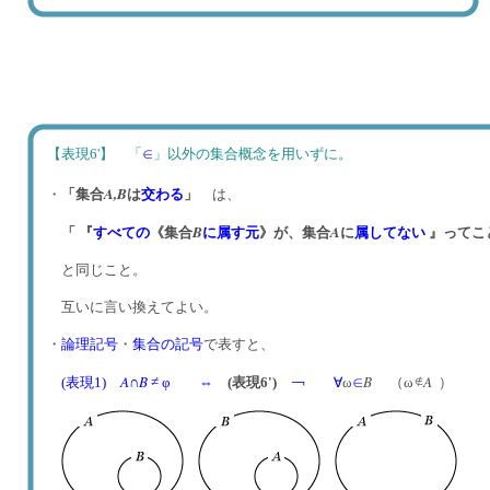
【表現6'】 「
∈
」以外の集合概念を用いずに。
A,
B
・
「集合
は
交わる
」
は、
B
A
「 『
すべての
《集合
に属す
元
》が、集合
に
属してない
』ってこ
と同じこと。
互いに言い換えてよい。
・
論理記号
・
集合の記号
で表すと、
A
B
B
A
(表現1)
∩
≠ φ
⇔
(表現6')
￢
∀
ω
∈
（ω
）