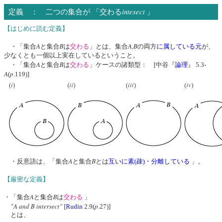
intesect
定義 ： 二つの集合が 「交わる
」
【はじめに読む定義】
A
B
A,B
・「集合
と集合
は
交わる
」とは、集合
の両方
に属している元
が、
少なくとも一個以上実在しているということ。
A
B
・「集合
と集合
は
交わる
」ケースの諸類型： [中谷『
論理
』 5.3-
A
p
(
.119)]
i
ii
iii
iv
(
)
(
)
(
)
(
)
A
B
・反意語は、「集合
と集合
とは
互いに素(疎)・分離している
」。
【厳密な定義】
A
B
・「集合
と集合
は
交わる
」
"A and B intersect"
p
[
Rudin
2.9(
.27)]
とは、