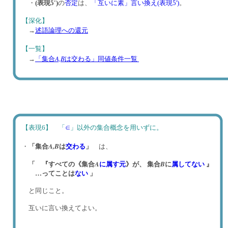
・
(表現5')
の
否定
は、
「互いに素」言い換え(表現5')
。
【深化】
→
述語論理への還元
【一覧】
A,B
→
「集合
は交わる」同値条件一覧
【表現6】 「
∈
」以外の集合概念を用いずに。
A,
B
・
「集合
は
交わる
」
は、
A
B
「 『すべての《集合
に属す
元
》が、 集合
に
属してない
』
…ってことは
ない
」
と同じこと。
互いに言い換えてよい。