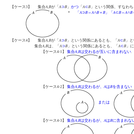
A,
B
A
B
A
B
【ケース3】
集合
が「
⊃
」
かつ
「
⊂
」という関係、すなわち
A
B
A
B
B
A
B
A
B
＊
「
⊃
⇔
∩
＝
」
「
⊂
⇔
∩
A,
B
A
B
A
B
【ケース4】
集合
が「
⊃
」という関係にあるとも、「
⊂
」と
A,
B
A
B
A
B
集合
は、「
⊃
」という関係にあるとも、「
⊂
」に
A,B
【ケース4-1】
集合
は交わるが互いに含まれない
.
A,B
A
B
【ケース4-2】
集合
は交わるが、
は
を含まない
または
A,B
A
B
【ケース4-3】
集合
は交わるが、
は
に含まれな