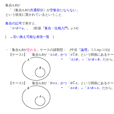
A,
B
集合
が
A
,B
「《集合
の
共通部分
》が
空集合
にならない
」
という状況に置かれているということ、
集合の記号
で表すと、
A
B
p
「
∩
≠
φ
」。 [松坂『
集合・位相入門
』
.14]
[ →
言い換え可能な表現一覧
]
A
B
A
p
・「集合
,
が
交わる
」ケースの諸類型： [中谷『
論理
』 5.3-
(
.119)]
A,
B
A
B
A
B
【ケース1】
集合
が「
⊃
」
かつ
「
」という関係にあるケー
A
B
A
B
B
＊
「
⊃
」⇔「
∩
＝
」
だから
A,
B
B
A
B
A
【ケース2】
集合
が「
⊃
」
かつ
「
」という関係にあるケー
A
B
A
B
A
＊
「
⊂
」⇔「
∩
＝
」
だから