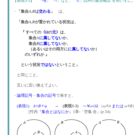
【表現3-3】 「
≠φ
」「
∩
」など、「
∈
」以外の集合概念 を用いず
A,
B
・
「集合
は
交わる
」
は、
A,
B
「集合
が置かれている状況は、
『 すべての《
Ω
の
元
》は、
A
集合
に属してない
か、
B
集合
に属してない
か、
（あるいはその両方に
に属してない
か）
のいずれか 』
という状況
ではない
ということ」
と同じこと。
互いに言い換えてよい。
・
論理記号
・
集合の記号
で表すと、
A
B
A
B
(表現1)
∩
≠ φ
⇔
(表現3-3)
￢
∀
ω
∈
Ω
（ω
または
ω
p
[竹内『
集合とはなにか
』1章-「空集 合」(
.54)